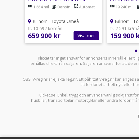
HJUL
4MOTION
1 654 mil
Bensin
Automat
19 240 mil
V-HJUL
Bilinorr - Toyota Umeå
Bilinorr - 
fr. 10 692 kr/mån
fr. 2 591 kr/m
659 900 kr
159 900 
sa mer
Visa mer
Klicket tar inget ansvar för annonsens innehåll eller ti
erhållas direkt från säljaren. Säljaren ansvarar för att de
OBS! V-reg.nr är ej äkta reg.nr. Ett påhittat V-reg.nr kan anges 
att fordonet är helt nytt eller ha
Klicket.se
: Enkel, trygg och användarvänlig söktjänst fö
husbilar
,
transportbilar
,
motorcyklar
eller andra fordon frå