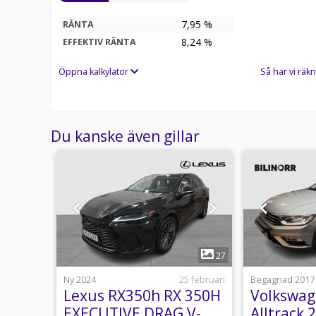
7,95 %
RÄNTA
8,24
%
EFFEKTIV RÄNTA
Öppna kalkylator
Så har vi räkn
Du kanske även gillar
1
24
27
usti 18:21
Ny 2024
25 februari
Begagnad 2017
Lexus RX350h RX 350H
Volkswag
E V-
EXECUTIVE DRAG V-
Alltrack 