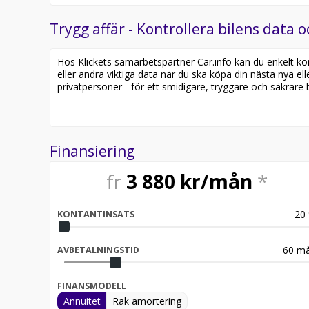
Trygg affär - Kontrollera bilens data o
Hos Klickets samarbetspartner Car.info kan du enkelt kontr
eller andra viktiga data när du ska köpa din nästa nya ell
privatpersoner - för ett smidigare, tryggare och säkrare b
Finansiering
fr
3 880
kr/mån
*
20
KONTANTINSATS
60
må
AVBETALNINGSTID
FINANSMODELL
Annuitet
Rak amortering