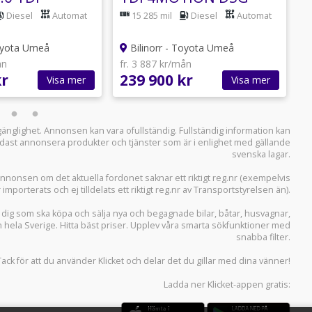
 DSG DRAG
DRAG V-HJUL
Diesel
Automat
15 285 mil
Diesel
Automat
Toyota Umeå
Bilinorr - Toyota Umeå
ån
fr. 3 887 kr/mån
f
kr
239 900 kr
5
Visa mer
Visa mer
llgänglighet. Annonsen kan vara ofullständig. Fullständig information kan
 endast annonsera produkter och tjänster som är i enlighet med gällande
svenska lagar.
i annonsen om det aktuella fordonet saknar ett riktigt reg.nr (exempelvis
r importerats och ej tilldelats ett riktigt reg.nr av Transportstyrelsen än).
r dig som ska köpa och sälja
nya och begagnade bilar
,
båtar
,
husvagnar
,
n hela Sverige. Hitta bäst priser. Upplev våra smarta sökfunktioner med
snabba filter.
Tack för att du använder
Klicket
och delar det du gillar med dina vänner!
Ladda ner
Klicket-appen
gratis: