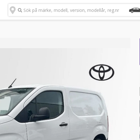
Sök på märke, modell, version, modellår, reg.nr