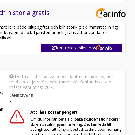
ch historia gratis
ollera både biluppgifter och bilhistorik (t.ex. mätarställning)
er begagnade bil. Tjänsten är helt gratis att använda för
ilköp!
Kontrollera bilen hos
Detta är ett räkneexempel. Räntan är indikativ, hör
med din säljare för exakt räntenivå. Kontantinsatsen
måste vara minst 20 %.
%
LÅNEGIVARE
-
n
Att låna kostar pengar!
Om du inte kan betala tillbaka skulden i tid riskerar
du en betalningsanmärkning. Det kan leda till
svårigheter att få hyra bostad, teckna abonnemang
och få nya lån. För stöd, vänd dig till budget- och