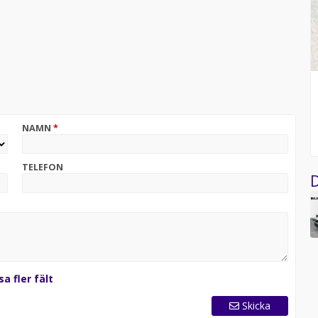
NAMN
*
TELEFON
D
sa fler fält
Skicka