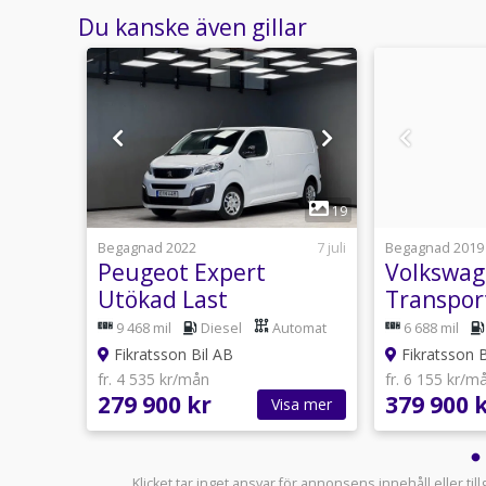
Du kanske även gillar
1
18
19
11 juli
Begagnad 2022
7 juli
Begagnad 2019
Peugeot Expert
Volkswa
 Drag
Utökad Last
Transpor
2.0/Värmare/360°
2.0 TDI / 
nuell
9 468 mil
Diesel
Automat
6 688 mil
kamera/
Värmare
Fikratsson Bil AB
Fikratsson B
fr. 4 535 kr/mån
fr. 6 155 kr/m
279 900 kr
379 900 
sa mer
Visa mer
Klicket tar inget ansvar för annonsens innehåll eller ti