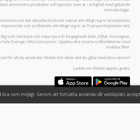
 endast annonsera produkter och tjänster som är i enlighet med gällande
svenska lagar.
i annonsen om det aktuella fordonet saknar ett riktigt reg.nr (exempelvis
r importerats och ej tilldelats ett riktigt reg.nr av Transportstyrelsen än).
r dig som ska köpa och sälja
nya och begagnade bilar
,
båtar
,
husvagnar
,
n hela Sverige. Hitta bäst priser. Upplev våra smarta sökfunktioner med
snabba filter.
Tack för att du använder
Klicket
och delar det du gillar med dina vänner!
Ladda ner
Klicket-appen
gratis:
så bra som möjligt. Genom att fortsätta använda vår webbplats accept
öretag
Följ oss