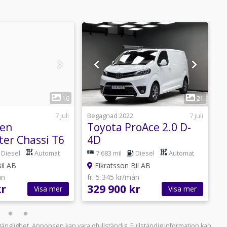
1
1
16
21
7 juli
Begagnad 2022
7 juli
B
gen
Toyota ProAce 2.0 D-
ter Chassi T6
4D
U
Bakgavellyft /
/Värmare/Drag/Inrett
Diesel
Automat
7 683 mil
Diesel
Automat
skåp/3-sits
il AB
Fikratsson Bil AB
ån
fr. 5 345 kr/mån
f
kr
329 900 kr
2
Visa mer
Visa mer
llgänglighet. Annonsen kan vara ofullständig. Fullständig information kan