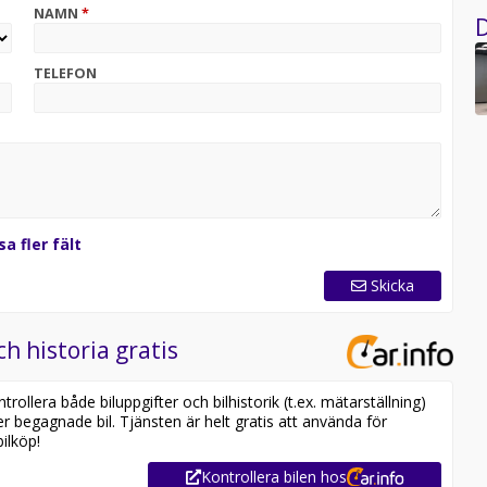
NAMN
*
D
TELEFON
sa fler fält
Skicka
ch historia gratis
ollera både biluppgifter och bilhistorik (t.ex. mätarställning)
er begagnade bil. Tjänsten är helt gratis att använda för
ilköp!
Kontrollera bilen hos