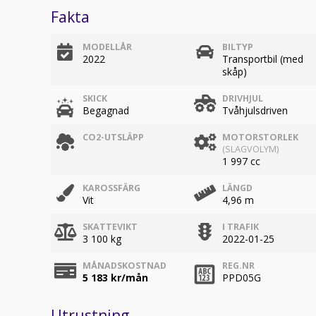
Fakta
MODELLÅR
BILTYP
2022
Transportbil (med
skåp)
SKICK
DRIVHJUL
Begagnad
Tvåhjulsdriven
CO2-UTSLÄPP
MOTORSTORLEK
(SLAGVOLYM)
1 997 cc
KAROSSFÄRG
LÄNGD
Vit
4,96 m
SKATTEVIKT
I TRAFIK
3 100 kg
2022-01-25
MÅNADSKOSTNAD
REG.NR
5 183
kr/mån
PPD05G
Utrustning