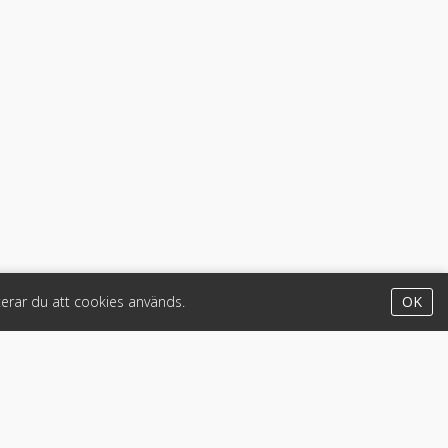
erar du att cookies används.
OK
Appar