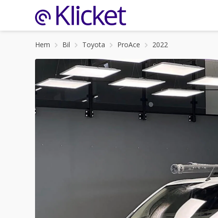
Hem
Bil
Toyota
ProAce
2022