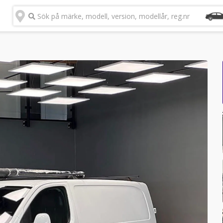
Sök på märke, modell, version, modellår, reg.nr