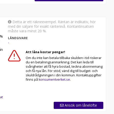
Detta är ett räkneexempel. Räntan är indikativ, hör
med din säljare för exakt räntenivå. Kontantinsatsen
måste vara minst 20 %.
%
LÅNEGIVARE
-
n
Att låna kostar pengar!
Om du inte kan betala tillbaka skulden i tid riskerar
du en betalningsanmärkning. Det kan leda till
svårigheter att få hyra bostad, teckna abonnemang
och få nya lån. För stöd, vänd dig till budget- och
skuldrådgivningen i din kommun. Kontaktuppgifter
finns på
konsumentverket.se
.
at
Ansök om lånelöfte