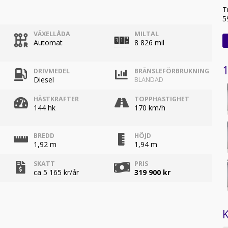
T
5
VÄXELLÅDA
MILTAL
Automat
8 826 mil
1
DRIVMEDEL
BRÄNSLEFÖRBRUKNING
Diesel
BLANDAD
HÄSTKRAFTER
TOPPHASTIGHET
144 hk
170 km/h
BREDD
HÖJD
1,92 m
1,94 m
SKATT
PRIS
ca 5 165 kr/år
319 900 kr
K