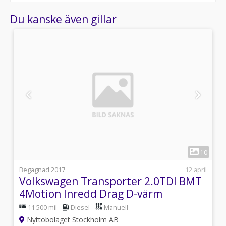
Du kanske även gillar
1
4
10
i
Begagnad 2017
12 april
Volkswagen Transporter 2.0TDI BMT
4Motion Inredd Drag D-värm
11 500 mil
Diesel
Manuell
Nyttobolaget Stockholm AB