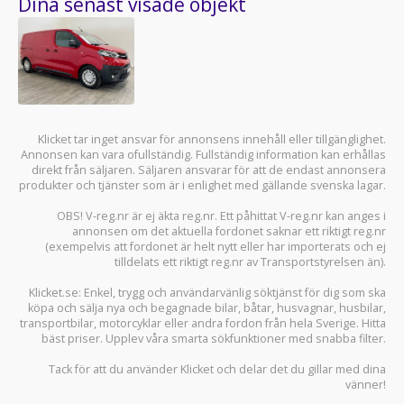
Dina senast visade objekt
Klicket tar inget ansvar för annonsens innehåll eller tillgänglighet.
Annonsen kan vara ofullständig. Fullständig information kan erhållas
direkt från säljaren. Säljaren ansvarar för att de endast annonsera
produkter och tjänster som är i enlighet med gällande svenska lagar.
OBS! V-reg.nr är ej äkta reg.nr. Ett påhittat V-reg.nr kan anges i
annonsen om det aktuella fordonet saknar ett riktigt reg.nr
(exempelvis att fordonet är helt nytt eller har importerats och ej
tilldelats ett riktigt reg.nr av Transportstyrelsen än).
Klicket.se
: Enkel, trygg och användarvänlig söktjänst för dig som ska
köpa och sälja
nya och begagnade bilar
,
båtar
,
husvagnar
,
husbilar
,
transportbilar
,
motorcyklar
eller andra fordon från hela Sverige. Hitta
bäst priser. Upplev våra smarta sökfunktioner med snabba filter.
Tack för att du använder
Klicket
och delar det du gillar med dina
vänner!