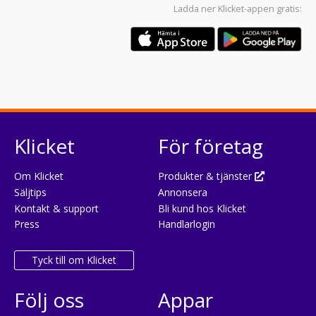
Ladda ner
Klicket-appen
gratis:
Klicket
För företag
Om Klicket
Produkter & tjänster
Säljtips
Annonsera
Kontakt & support
Bli kund hos Klicket
Press
Handlarlogin
Tyck till om Klicket
Följ oss
Appar