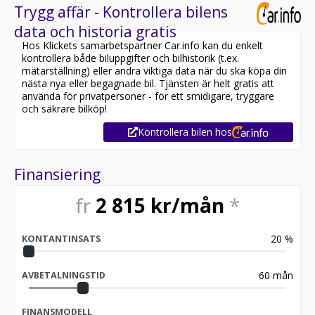
Trygg affär - Kontrollera bilens
data och historia gratis
Hos Klickets samarbetspartner Car.info kan du enkelt
kontrollera både biluppgifter och bilhistorik (t.ex.
mätarställning) eller andra viktiga data när du ska köpa din
nästa nya eller begagnade bil. Tjänsten är helt gratis att
använda för privatpersoner - för ett smidigare, tryggare
och säkrare bilköp!
Kontrollera bilen hos
Finansiering
fr
2 815
kr/mån
*
20
%
KONTANTINSATS
60
mån
AVBETALNINGSTID
FINANSMODELL