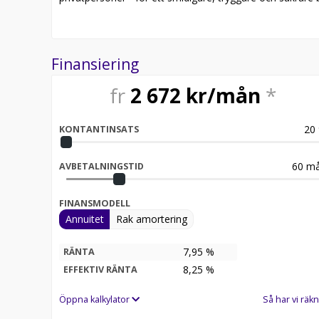
Finansiering
fr
2 672
kr/mån
*
20
KONTANTINSATS
60
må
AVBETALNINGSTID
FINANSMODELL
Annuitet
Rak amortering
7,95 %
RÄNTA
8,25
%
EFFEKTIV RÄNTA
Öppna kalkylator
Så har vi räkn