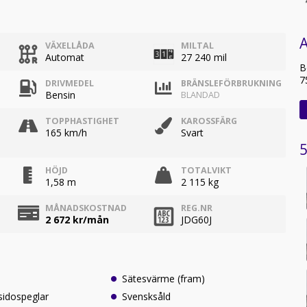
VÄXELLÅDA
MILTAL
Automat
27 240 mil
B
7
DRIVMEDEL
BRÄNSLEFÖRBRUKNING
Bensin
BLANDAD
TOPPHASTIGHET
KAROSSFÄRG
165 km/h
Svart
5
HÖJD
TOTALVIKT
1,58 m
2 115 kg
MÅNADSKOSTNAD
REG.NR
2 672
kr/mån
JDG60J
Sätesvärme (fram)
sidospeglar
Svensksåld