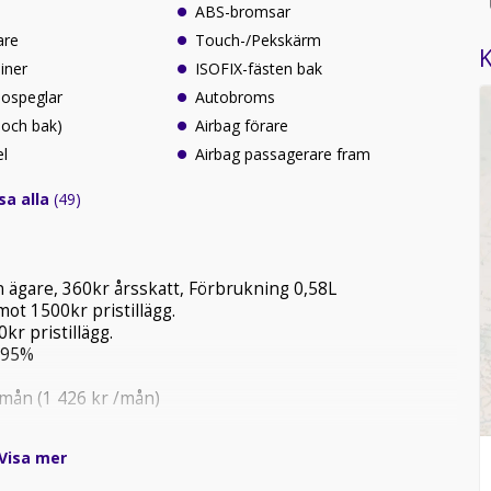
ABS-bromsar
are
Touch-/Pekskärm
K
iner
ISOFIX-fästen bak
idospeglar
Autobroms
 och bak)
Airbag förare
el
Airbag passagerare fram
sa alla
(49)
 ägare, 360kr årsskatt, Förbrukning 0,58L
t 1500kr pristillägg.
r pristillägg.
,95%
mån (1 426 kr /mån)
Visa mer
mån.