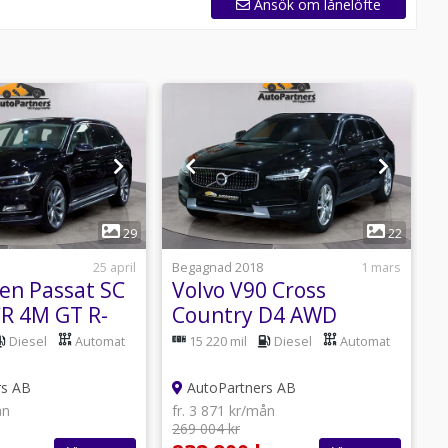
Ansök om lånelöfte
1
1
29
22
25 april
Begagnad 2018
1 mars
B
en Passat SC
Volvo V90 Cross
V
CR 4M GT R-
Country D4 AWD
pit 190hk
Geartronic 190hk EU6
Diesel
Automat
15 220 mil
Diesel
Automat
IKT!
CarPlay Kamrembytt fr
0%
rs AB
AutoPartners AB
ån
fr. 3 871 kr/mån
269 004 kr
f