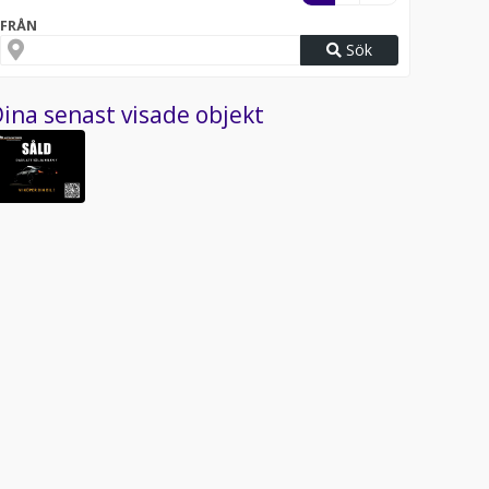
FRÅN
Sök
ina senast visade objekt