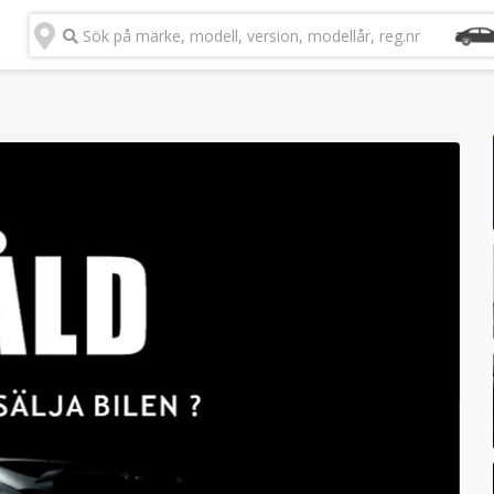
Sök på märke, modell, version, modellår, reg.nr