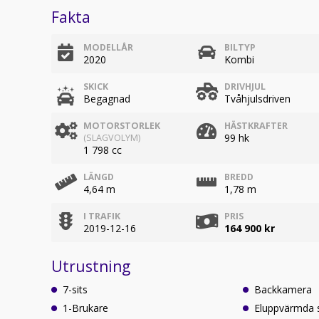
Fakta
MODELLÅR
BILTYP
2020
Kombi
SKICK
DRIVHJUL
Begagnad
Tvåhjulsdriven
MOTORSTORLEK
HÄSTKRAFTER
99 hk
(SLAGVOLYM)
1 798 cc
LÄNGD
BREDD
4,64 m
1,78 m
I TRAFIK
PRIS
2019-12-16
164 900 kr
Utrustning
7-sits
Backkamera
1-Brukare
Eluppvärmda 