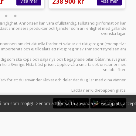
kr
238 900 kr
2
Visa mer
Visa mer
llgänglighet. Annonsen kan vara ofullständig. Fullständig information kan
 endast annonsera produkter och tjänster som är i enlighet med gällande
svenska lagar.
i annonsen om det aktuella fordonet saknar ett riktigt reg.nr (exempelvis
r importerats och ej tilldelats ett riktigt reg.nr av Transportstyrelsen än).
r dig som ska köpa och sälja
nya och begagnade bilar
,
båtar
,
husvagnar
,
n hela Sverige. Hitta bäst priser. Upplev våra smarta sökfunktioner med
snabba filter.
Tack för att du använder
Klicket
och delar det du gillar med dina vänner!
Ladda ner
Klicket-appen
gratis:
så bra som möjligt. Genom att fortsätta använda vår webbplats accept