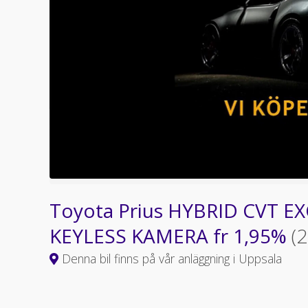
Toyota Prius HYBRID CVT EX
KEYLESS KAMERA fr 1,95%
(
Denna bil finns på vår anläggning i Uppsala