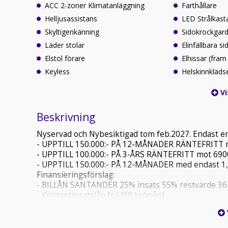
ACC 2-zoner Klimatanläggning
Farthållare
Helljusassistans
LED Strålkast
Skyltigenkänning
Sidokrockgard
Läder stolar
Elinfällbara s
Elstol förare
Elhissar (fram
Keyless
Helskinnkläds
Vi
Beskrivning
Nyservad och Nybesiktigad tom feb.2027. Endast en
- UPPTILL 150.000:- PÅ 12-MÅNADER RÄNTEFRITT mo
- UPPTILL 100.000:- PÅ 3-ÅRS RÄNTEFRITT mot 6900k
- UPPTILL 150.000:- PÅ 12-MÅNADER med endast 1
Finansieringsförslag:
- BILLÅN SANTANDER 25% insats 55% restvärde 36
- Kontantinsatslån fr (488 kr/mån)
- Privatlån hela köpesumman fr (1 757 kr /mån)
_________
- Helförsäkring från Hedvig i 60 dagar från 249kr/