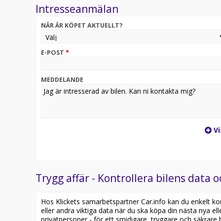
Intresseanmälan
- PROVA PÅ HELFÖRSÄKRING 14 dagar gratis och 15
- PROVA PÅ HELFÖRSÄKRING 30 dagar gratis och 20%
NÄR ÄR KÖPET AKTUELLT?
Kan levereras med upp till 36 månaders XtraGaranti, 
Sökord: 7-sits , 7-säten, 7-sitsig , 7sitsig , 7sits , 7
E-POST
*
MEDDELANDE
Vi
Trygg affär - Kontrollera bilens data o
Hos Klickets samarbetspartner Car.info kan du enkelt kontr
eller andra viktiga data när du ska köpa din nästa nya ell
privatpersoner - för ett smidigare, tryggare och säkrare b