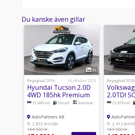
Du kanske även gillar
1
33
25
usti 18:04
Begagnad 2016
24 oktober 2025
Begagnad 2018
 200T
Hyundai Tucson 2.0D
Volkswag
Läder
4WD 185hk Premium
2.0TDI S
vi
Pano MAXUTRUSTAD
Line Cock
utomat
15 846 mil
Diesel
Automat
23 879 mil
1,95%
1,95% UN
AutoPartners AB
AutoPartne
fr. 2 832 kr/mån
fr. 2 412 kr/m
184 900 kr
163 900 kr