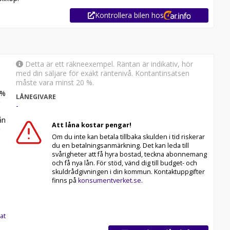
Kontrollera bilen hos
Detta är ett räkneexempel. Räntan är indikativ, hör
med din säljare för exakt räntenivå. Kontantinsatsen
måste vara minst 20 %.
%
LÅNEGIVARE
-
n
Att låna kostar pengar!
Om du inte kan betala tillbaka skulden i tid riskerar
du en betalningsanmärkning. Det kan leda till
svårigheter att få hyra bostad, teckna abonnemang
och få nya lån. För stöd, vänd dig till budget- och
skuldrådgivningen i din kommun. Kontaktuppgifter
finns på
konsumentverket.se
.
at