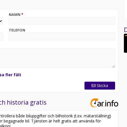
% rabatt därefter via Trygg Hansa/Folksam
 rabatt därefter via Länsförsäkring
NAMN
*
Vi tar gärna in din bil i inbyte/som kontantinsats.
säten , Available för export
D
TELEFON
sa fler fält
Skicka
ch historia gratis
ollera både biluppgifter och bilhistorik (t.ex. mätarställning)
er begagnade bil. Tjänsten är helt gratis att använda för
ilköp!