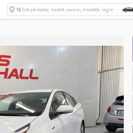
Sök på märke, modell, version, modellår, reg.nr