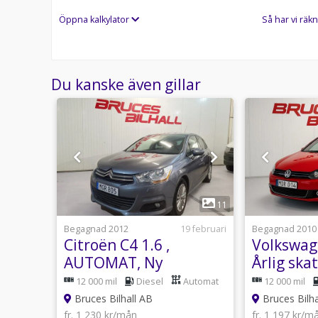
Öppna kalkylator
Så har vi räkn
Du kanske även gillar
1
13
11
usti 12:36
Begagnad 2012
19 februari
Begagnad 2010
-VTEC
Citroën C4 1.6 ,
Volkswage
AUTOMAT, Ny
Årlig skat
kamremsats o vatten
(12000 mi
Manuell
12 000 mil
Diesel
Automat
12 000 mil
pump
Bruces Bilhall AB
Bruces Bilha
fr. 1 230 kr/mån
fr. 1 197 kr/m