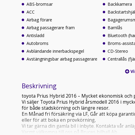
ABS-bromsar
Backkamera
ACC
Backstartshjä
Airbag förare
Bagagerumsm
Airbag passagerare fram
Barnlås
Antisladd
Bluetooth (ha
Autobroms
Broms-assist
Avbländande innerbackspegel
CD-Stereo
Avstängningsbar airbag passagerare
Centrallås (fjä
Vi
Beskrivning
toyota Prius Hybrid 2016 – Mycket ekonomisk och pål
Vi säljer Toyota Prius Hybrid årsmodell 2016 i mycke
för både stadskörning och längre resor.
En Månad fri försäkring via LF, Går att köpa garant
eller för att boka en provkörning,
Vi tar gärna din gamla bil i inbyte. Kontakta vår an
Varmt välkomna till oss på Bruces bilhall Ab