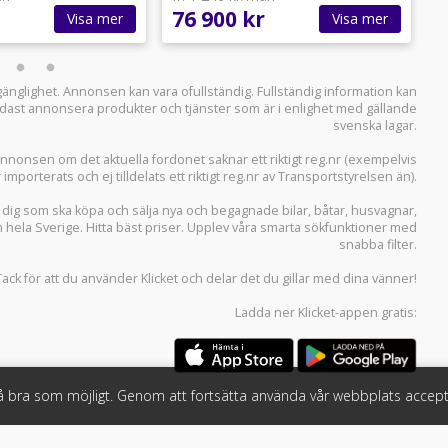
76 900 kr
7
Visa mer
Visa mer
llgänglighet. Annonsen kan vara ofullständig. Fullständig information kan
 endast annonsera produkter och tjänster som är i enlighet med gällande
svenska lagar.
i annonsen om det aktuella fordonet saknar ett riktigt reg.nr (exempelvis
r importerats och ej tilldelats ett riktigt reg.nr av Transportstyrelsen än).
r dig som ska köpa och sälja
nya och begagnade bilar
,
båtar
,
husvagnar
,
n hela Sverige. Hitta bäst priser. Upplev våra smarta sökfunktioner med
snabba filter.
Tack för att du använder
Klicket
och delar det du gillar med dina vänner!
Ladda ner
Klicket-appen
gratis:
så bra som möjligt. Genom att fortsätta använda vår webbplats accept