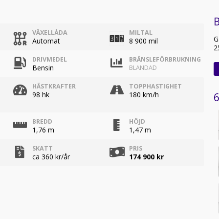
B
VÄXELLÅDA
MILTAL
G
Automat
8 900 mil
2
DRIVMEDEL
BRÄNSLEFÖRBRUKNING
Bensin
BLANDAD
HÄSTKRAFTER
TOPPHASTIGHET
98 hk
180 km/h
6
BREDD
HÖJD
1,76 m
1,47 m
SKATT
PRIS
ca 360 kr/år
174 900 kr