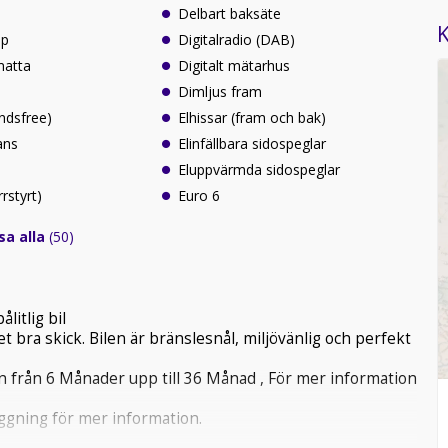
Delbart baksäte
K
lp
Digitalradio (DAB)
atta
Digitalt mätarhus
Dimljus fram
ndsfree)
Elhissar (fram och bak)
ans
Elinfällbara sidospeglar
Eluppvärmda sidospeglar
rrstyrt)
Euro 6
sa alla
(50)
itlig bil
t bra skick. Bilen är bränslesnål, miljövänlig och perfekt
in från 6 Månader upp till 36 Månad , För mer information
läggning för mer information.