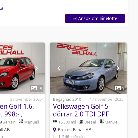
at
Ansök om lånelöfte
1
1
15
9
3 november 2025
Begagnad 2010
17 november 2025
B
n Golf 1.6,
Volkswagen Golf 5-
V
t 998:- ,
dörrar 2.0 TDI DPF
d
l),
4Motion GT ,......
Bensin
Manuell
16 300 mil
Diesel
Manuell
ll AB
Bruces Bilhall AB
ån
fr. 1 246 kr/mån
f