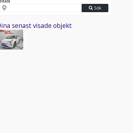
FRÅN
Sök
ina senast visade objekt