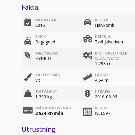
Fakta
MODELLÅR
BILTYP
2016
Halvkombi
SKICK
DRIVHJUL
Begagnad
Tvåhjulsdriven
MILJÖKLASS
MOTORSTORLEK
HYBRID
(SLAGVOLYM)
1 798 cc
KAROSSFÄRG
LÄNGD
Vit
4,54 m
TOTALVIKT
I TRAFIK
1 790 kg
2016-05-03
MÅNADSKOSTNAD
REG.NR
2 834
kr/mån
NEL597
Utrustning