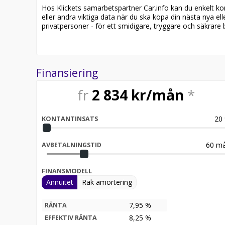
Hos Klickets samarbetspartner Car.info kan du enkelt kontr
eller andra viktiga data när du ska köpa din nästa nya ell
privatpersoner - för ett smidigare, tryggare och säkrare b
Finansiering
fr
2 834
kr/mån
*
20
KONTANTINSATS
60
må
AVBETALNINGSTID
FINANSMODELL
Annuitet
Rak amortering
7,95 %
RÄNTA
8,25
%
EFFEKTIV RÄNTA