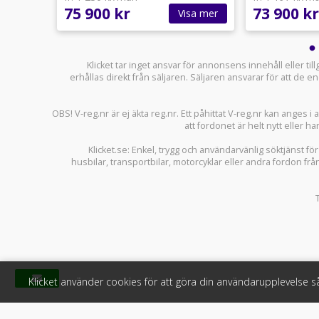
75 900 kr
73 900 kr
sa mer
Visa mer
Klicket tar inget ansvar för annonsens innehåll eller ti
erhållas direkt från säljaren. Säljaren ansvarar för att de
OBS! V-reg.nr är ej äkta reg.nr. Ett påhittat V-reg.nr kan anges 
att fordonet är helt nytt eller ha
Klicket.se
: Enkel, trygg och användarvänlig söktjänst fö
husbilar
,
transportbilar
,
motorcyklar
eller andra fordon frå
Klicket använder cookies för att göra din användarupplevelse 