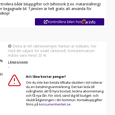
ollera både biluppgifter och bilhistorik (t.ex. mätarställning)
er begagnade bil. Tjänsten är helt gratis att använda för
ilköp!
Kontrollera bilen hos
Detta är ett räkneexempel. Räntan är indikativ, hör
med din säljare för exakt räntenivå. Kontantinsatsen
måste vara minst 20 %.
%
LÅNEGIVARE
-
n
Att låna kostar pengar!
Om du inte kan betala tillbaka skulden i tid riskerar
du en betalningsanmärkning. Det kan leda till
svårigheter att få hyra bostad, teckna abonnemang
och få nya lån. För stöd, vänd dig till budget- och
skuldrådgivningen i din kommun. Kontaktuppgifter
finns på
konsumentverket.se
.