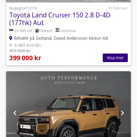
Begagnad 2016
11 februari
Toyota Land Cruiser 150 2.8 D-4D
(177hk) Aut
23 900 mil
Diesel
Automat
BilValet på Gotland, David Andersson Motor AB
fr. 6 465 kr/mån
419 000 kr
399 000 kr
Visa mer