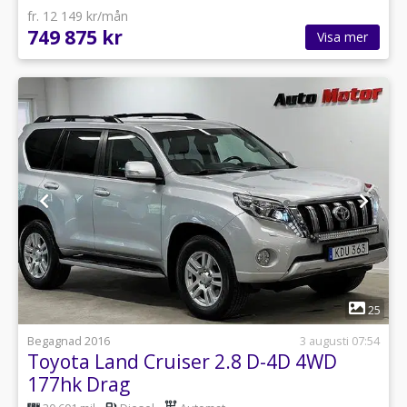
fr. 12 149 kr/mån
749 875 kr
Visa mer
1
25
Begagnad 2016
3 augusti 07:54
Toyota Land Cruiser 2.8 D-4D 4WD
177hk Drag