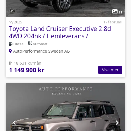
1
11
Ny 2025
17 februari
Toyota Land Cruiser Executive 2.8d
4WD 204hk / Hemleverans /
Diesel
Automat
AutoPerformance Sweden AB
fr. 18 631 kr/mån
1 149 900 kr
Visa mer