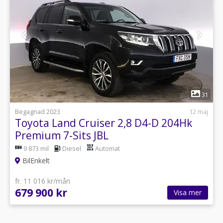
1
31
Begagnad 2023
12 maj
Toyota Land Cruiser 2,8 D4-D 204Hk
Premium 7-Sits JBL
9 873 mil
Diesel
Automat
BilEnkelt
fr. 11 016 kr/mån
679 900 kr
Visa mer