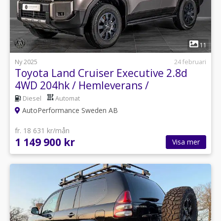
1
11
Ny 2025
24 februari
Toyota Land Cruiser Executive 2.8d
4WD 204hk / Hemleverans /
Diesel
Automat
AutoPerformance Sweden AB
fr. 18 631 kr/mån
1 149 900 kr
Visa mer