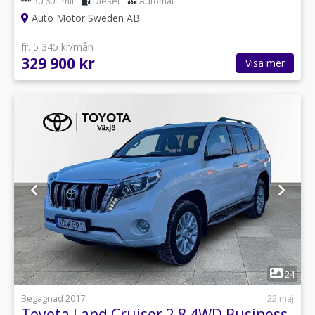
30 601 mil
Diesel
Automat
Auto Motor Sweden AB
fr. 5 345 kr/mån
329 900 kr
Visa mer
1
24
Begagnad 2017
22 maj
Toyota Land Cruiser 2,8 4WD Business