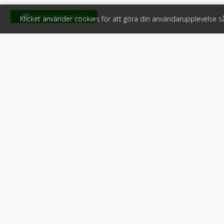
Klicket använder cookies för att göra din användarupplevelse 
Klicket
För f
Om Klicket
Produkter &
Säljtips
Annonsera
Kontakt & support
Bli kund hos
Press
Handlarlogi
Tyck till om Klicket
Snabblänkar:
Arbetsmaskin
•
ATV & snöskot
Fordonsköp online
•
Använd