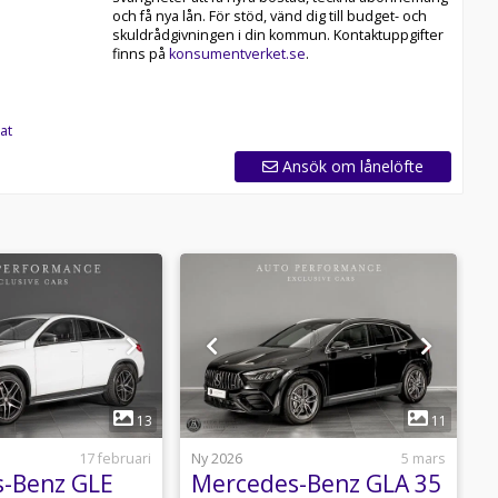
och få nya lån. För stöd, vänd dig till budget- och
skuldrådgivningen i din kommun. Kontaktuppgifter
finns på
konsumentverket.se
.
at
Ansök om lånelöfte
1
1
13
11
17 februari
Ny 2026
5 mars
B
-Benz GLE
Mercedes-Benz GLA 35
F