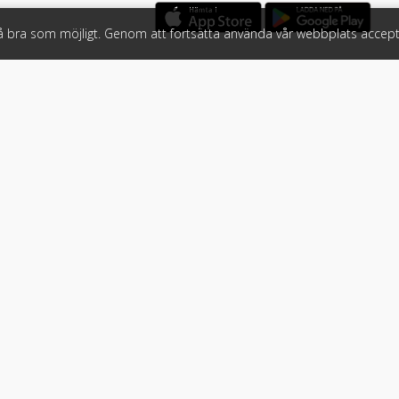
så bra som möjligt. Genom att fortsätta använda vår webbplats accept
öretag
Följ oss
 tjänster
Facebook
Instagram
 Klicket
LinkedIn
n
#klicket
er
•
Bil
•
Buss
•
Båt
•
Husbil & husvagn
•
Hästbil & hästsläp
•
arvillkor
•
Integritetspolicy & GDPR
•
Söktjänsten för Sveriges all