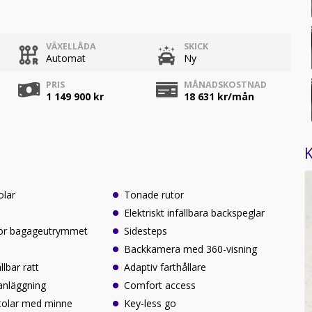
VÄXELLÅDA
SKICK
Automat
Ny
PRIS
MÅNADSKOSTNAD
1 149 900 kr
18 631
kr/mån
K
olar
Tonade rutor
Elektriskt infällbara backspeglar
för bagageutrymmet
Sidesteps
Backkamera med 360-visning
llbar ratt
Adaptiv farthållare
anläggning
Comfort access
 stolar med minne
Key-less go