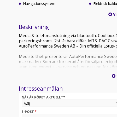
Navigationssystem
Elektrisk bakl
Vi
Beskrivning
Media & telefonanslutning via bluetooth, Cool box. 
parkeringsbroms. 2st låsbara diffar. MTS. DAC Craw
AutoPerformance Sweden AB – Din officiella Lotus-p
Med stolthet presenterar AutoPerformance Sweden
marknaden. Som auktoriserad återförsäljare erbjuder
utan även expertis - service och en passion för kör
premiumbilar sedan 2002 garanterar vi en exklusiv 
utbud av andra premium-, lyx- och sportbilar som de
Intresseanmälan
*** Vi erbjuder videopresentation på samtliga objekt
dörren Fr. 2.995kr samt att vi tar med din eventuella
NÄR ÄR KÖPET AKTUELLT?
https://autoperformance.se/distans-paketet/ ***
Ta tillfället i akt att köpa en Toyota Land Cruiser E
E-POST
*
Fabriksny Samt leasbar!