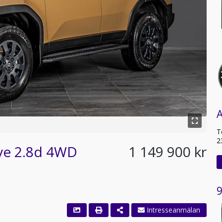
T
2
ive 2.8d 4WD
1 149 900 kr
)
9