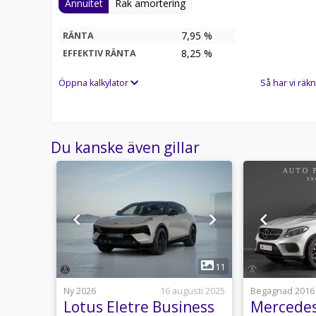
Annuitet
Rak amortering
7,95 %
RÄNTA
8,25
%
EFFEKTIV RÄNTA
Öppna kalkylator
Så har vi räkn
Du kanske även gillar
1
11
11
23 juni
Ny 2026
16 augusti 2025
Begagnad 2016
rtback
Lotus Eletre Business
Mercedes