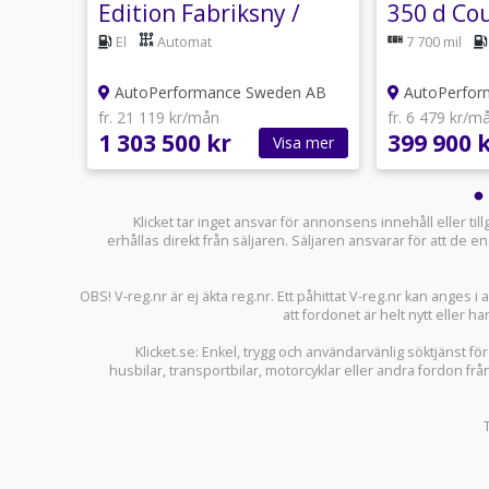
e
Edition Fabriksny /
350 d Co
Hemleverans /
AMG 258h
at
El
Automat
7 700 mil
Hemlever
en AB
AutoPerformance Sweden AB
AutoPerfor
fr. 21 119 kr/mån
fr. 6 479 kr/m
1 303 500 kr
399 900 
sa mer
Visa mer
Klicket tar inget ansvar för annonsens innehåll eller ti
erhållas direkt från säljaren. Säljaren ansvarar för att de
OBS! V-reg.nr är ej äkta reg.nr. Ett påhittat V-reg.nr kan anges 
att fordonet är helt nytt eller ha
Klicket.se
: Enkel, trygg och användarvänlig söktjänst fö
husbilar
,
transportbilar
,
motorcyklar
eller andra fordon frå