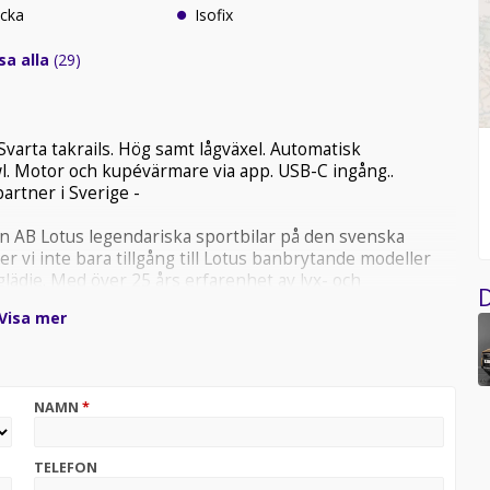
ucka
Isofix
sa alla
(29)
Svarta takrails. Hög samt lågväxel. Automatisk
l. Motor och kupévärmare via app. USB-C ingång..
artner i Sverige -
 AB Lotus legendariska sportbilar på den svenska
 vi inte bara tillgång till Lotus banbrytande modeller
glädje. Med över 25 års erfarenhet av lyx- och
D
upplevelse. Besök oss för att utforska Lotus och vårt
Visa mer
finierar körglädje.
! Köp bilen via vårt distanspaket: Leverans hem till
 inbytesbil i fri retur! läs mer om vårt distanspaket på
NAMN
*
xecutive av nya modellen som ej går att beställa i Sverige!
TELEFON