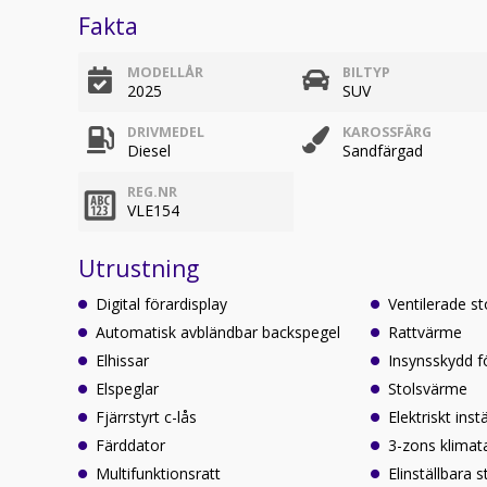
Fakta
MODELLÅR
BILTYP
2025
SUV
DRIVMEDEL
KAROSSFÄRG
Diesel
Sandfärgad
REG.NR
VLE154
Utrustning
Digital förardisplay
Ventilerade st
Automatisk avbländbar backspegel
Rattvärme
Elhissar
Insynsskydd 
Elspeglar
Stolsvärme
Fjärrstyrt c-lås
Elektriskt instä
Färddator
3-zons klimat
Multifunktionsratt
Elinställbara