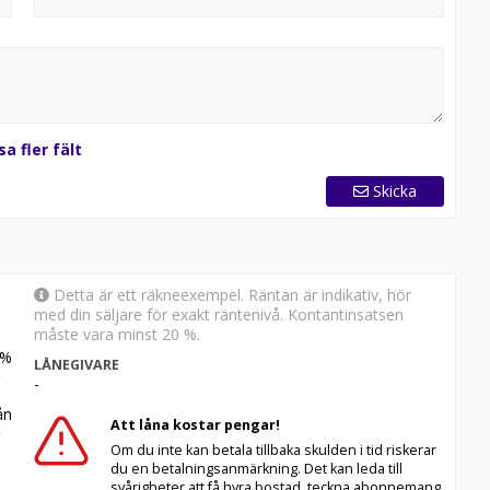
sa fler fält
Skicka
Detta är ett räkneexempel. Räntan är indikativ, hör
med din säljare för exakt räntenivå. Kontantinsatsen
måste vara minst 20 %.
%
LÅNEGIVARE
-
n
Att låna kostar pengar!
Om du inte kan betala tillbaka skulden i tid riskerar
du en betalningsanmärkning. Det kan leda till
svårigheter att få hyra bostad, teckna abonnemang