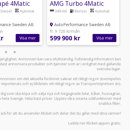
upé 4Matic
AMG Turbo 4Matic
S
k /
306hk / Hemleverans /
H
Diesel
Automat
349 mil
Bensin
Automat
ans /
mance Sweden AB
AutoPerformance Sweden AB
ån
fr. 9 720 kr/mån
f
kr
599 900 kr
3
Visa mer
Visa mer
llgänglighet. Annonsen kan vara ofullständig. Fullständig information kan
 endast annonsera produkter och tjänster som är i enlighet med gällande
svenska lagar.
i annonsen om det aktuella fordonet saknar ett riktigt reg.nr (exempelvis
r importerats och ej tilldelats ett riktigt reg.nr av Transportstyrelsen än).
r dig som ska köpa och sälja
nya och begagnade bilar
,
båtar
,
husvagnar
,
n hela Sverige. Hitta bäst priser. Upplev våra smarta sökfunktioner med
snabba filter.
Tack för att du använder
Klicket
och delar det du gillar med dina vänner!
Ladda ner
Klicket-appen
gratis: