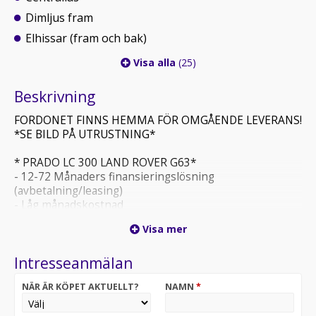
Dimljus fram
Elhissar (fram och bak)
Visa alla
(25)
Beskrivning
FORDONET FINNS HEMMA FÖR OMGÅENDE LEVERANS!
*SE BILD PÅ UTRUSTNING*
* PRADO LC 300 LAND ROVER G63*
- 12-72 Månaders finansieringslösning
(avbetalning/leasing)
- Låg månadskostnad
- Garanterat restvärde
Visa mer
- Möjlighet teckna 12-36 Mån omfattande bilgaranti,
giltig på märkesverkstad.
Intresseanmälan
- Möjlighet teckna 12-48 Mån serviceavtal
- Två veckors helförsäkring ingår, därefter 20% rabatt
NÄR ÄR KÖPET AKTUELLT?
NAMN
*
via Trygg-hansa
- Med/utan första förhöjd avgift/insats, 0-35%