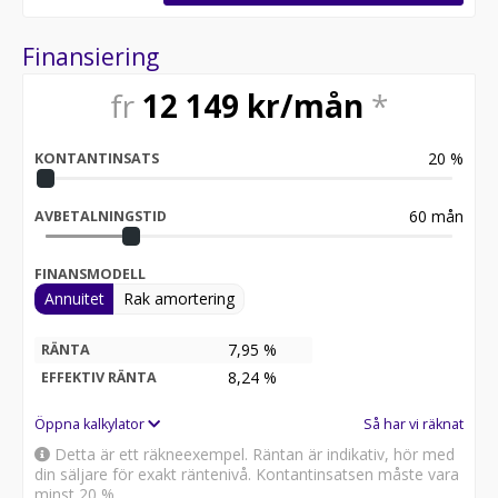
Finansiering
fr
12 149
kr/mån
*
20
%
KONTANTINSATS
60
mån
AVBETALNINGSTID
FINANSMODELL
Annuitet
Rak amortering
7,95 %
RÄNTA
8,24
%
EFFEKTIV RÄNTA
Öppna kalkylator
Så har vi räknat
Detta är ett räkneexempel. Räntan är indikativ, hör med
din säljare för exakt räntenivå. Kontantinsatsen måste vara
minst 20 %.