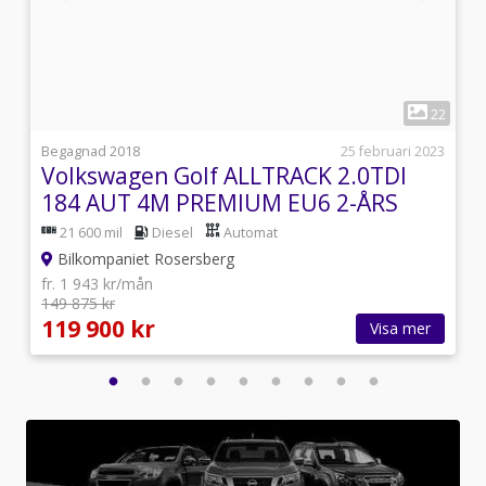
1
0
22
5
Begagnad 2018
25 februari 2023
Volkswagen Golf ALLTRACK 2.0TDI
184 AUT 4M PREMIUM EU6 2-ÅRS
GARANI
21 600 mil
Diesel
Automat
Bilkompaniet Rosersberg
fr. 1 943 kr/mån
149 875 kr
119 900 kr
Visa mer