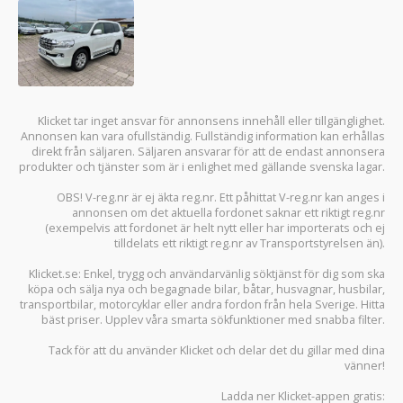
Klicket tar inget ansvar för annonsens innehåll eller tillgänglighet.
Annonsen kan vara ofullständig. Fullständig information kan erhållas
direkt från säljaren. Säljaren ansvarar för att de endast annonsera
produkter och tjänster som är i enlighet med gällande svenska lagar.
OBS! V-reg.nr är ej äkta reg.nr. Ett påhittat V-reg.nr kan anges i
annonsen om det aktuella fordonet saknar ett riktigt reg.nr
(exempelvis att fordonet är helt nytt eller har importerats och ej
tilldelats ett riktigt reg.nr av Transportstyrelsen än).
Klicket.se
: Enkel, trygg och användarvänlig söktjänst för dig som ska
köpa och sälja
nya och begagnade bilar
,
båtar
,
husvagnar
,
husbilar
,
transportbilar
,
motorcyklar
eller andra fordon från hela Sverige. Hitta
bäst priser. Upplev våra smarta sökfunktioner med snabba filter.
Tack för att du använder
Klicket
och delar det du gillar med dina
vänner!
Ladda ner
Klicket-appen
gratis: