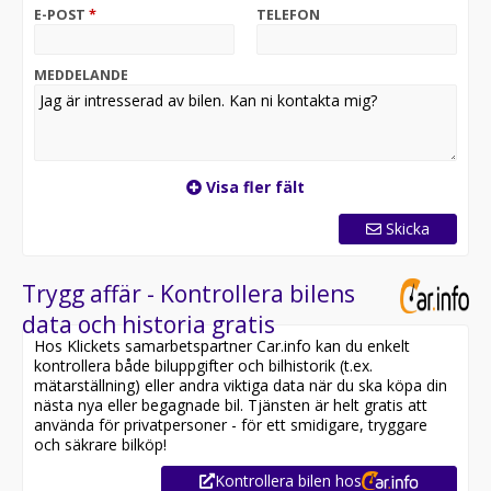
kontantinsats
E-POST
*
TELEFON
- Alla våra finansieringar går att förtidslösa när man
önskar utan extra avgifter.
MEDDELANDE
Välkommen till Bilkompaniet Rosersberg. Vi hjälper dig
med allt kring ditt bilköp från att hitta drömbilen till att
välja rätt finansiering. För mer information gällande
detta fordon kontakta oss på Bilkompaniet Rosersberg
i Stockholm. Ta kontakt via formuläret eller ring oss på
Visa fler fält
070-756 78 59 så hjälper vi dig vidare.
Skicka
Trygg affär - Kontrollera bilens
data och historia gratis
Hos Klickets samarbetspartner Car.info kan du enkelt
kontrollera både biluppgifter och bilhistorik (t.ex.
mätarställning) eller andra viktiga data när du ska köpa din
nästa nya eller begagnade bil. Tjänsten är helt gratis att
använda för privatpersoner - för ett smidigare, tryggare
och säkrare bilköp!
Kontrollera bilen hos