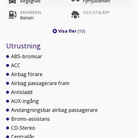
Begagnad
Fyrhjulsdriven
DRIVMEDEL
CO2-UTSLÄPP
Bensin
Visa fler
(10)
Utrustning
ABS-bromsar
ACC
Airbag förare
Airbag passagerare fram
Antisladd
AUX-ingång
Avstängningsbar airbag passagerare
Broms-assistans
CD-Stereo
Centrallås