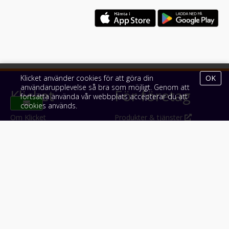
Klicket använder cookies för att göra din
OK
användarupplevelse så bra som möjligt. Genom att
Klicket
För företag
fortsätta använda vår webbplats accepterar du att
cookies används.
Om Klicket
Produkter & tjänster
Säljtips
Annonsera
Kontakt & support
Bli kund hos Klicket
Press
Handlarlogin
Tyck till om Klicket
Följ oss
Appar
Facebook
iPhone & iPad (App Store)