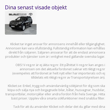
Dina senast visade objekt
Klicket tar inget ansvar för annonsens innehåll eller tillgänglighet.
Annonsen kan vara ofullständig. Fullständig information kan erhållas
direkt från säljaren. Säljaren ansvarar för att de endast annonsera
produkter och tjänster som är i enlighet med gällande svenska lagar.
OBS! V-reg.nr är ej äkta reg.nr. Ett påhittat V-reg.nr kan anges i
annonsen om det aktuella fordonet saknar ett riktigt reg.nr
(exempelvis att fordonet är helt nytt eller har importerats och ej
tilldelats ett riktigt reg.nr av Transportstyrelsen än).
Klicket.se
: Enkel, trygg och användarvänlig söktjänst för dig som ska
köpa och sälja
nya och begagnade bilar
,
båtar
,
husvagnar
,
husbilar
,
transportbilar
,
motorcyklar
eller andra fordon från hela Sverige. Hitta
bäst priser. Upplev våra smarta sökfunktioner med snabba filter.
Tack för att du använder
Klicket
och delar det du gillar med dina