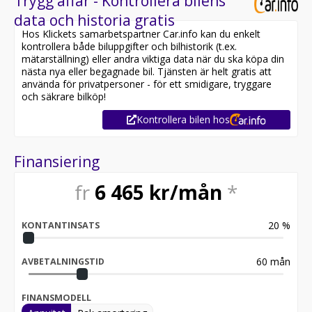
Trygg affär - Kontrollera bilens
data och historia gratis
Hos Klickets samarbetspartner Car.info kan du enkelt
kontrollera både biluppgifter och bilhistorik (t.ex.
mätarställning) eller andra viktiga data när du ska köpa din
nästa nya eller begagnade bil. Tjänsten är helt gratis att
använda för privatpersoner - för ett smidigare, tryggare
och säkrare bilköp!
Kontrollera bilen hos
Finansiering
fr
6 465
kr/mån
*
20
%
KONTANTINSATS
60
mån
AVBETALNINGSTID
FINANSMODELL