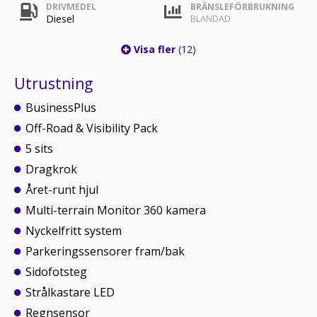
DRIVMEDEL
BRÄNSLEFÖRBRUKNING
Diesel
BLANDAD
Visa fler
(12)
Utrustning
BusinessPlus
Off-Road & Visibility Pack
5 sits
Dragkrok
Året-runt hjul
Multi-terrain Monitor 360 kamera
Nyckelfritt system
Parkeringssensorer fram/bak
Sidofotsteg
Strålkastare LED
Regnsensor