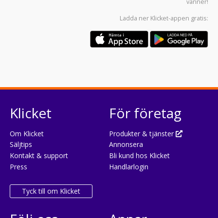
vänner!
Ladda ner
Klicket-appen
gratis:
Klicket
För företag
Om Klicket
Produkter & tjänster
Säljtips
Annonsera
Kontakt & support
Bli kund hos Klicket
Press
Handlarlogin
Tyck till om Klicket