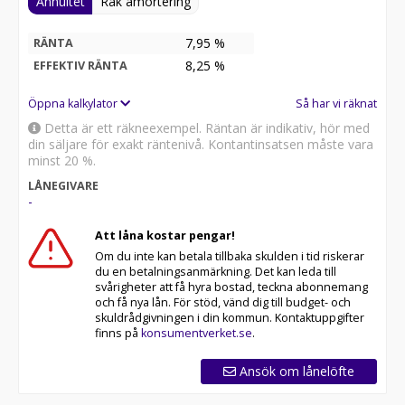
Annuitet
Rak amortering
7,95 %
RÄNTA
8,25
%
EFFEKTIV RÄNTA
Öppna kalkylator
Så har vi räknat
Detta är ett räkneexempel. Räntan är indikativ, hör med
din säljare för exakt räntenivå. Kontantinsatsen måste vara
minst 20 %.
LÅNEGIVARE
-
Att låna kostar pengar!
Om du inte kan betala tillbaka skulden i tid riskerar
du en betalningsanmärkning. Det kan leda till
svårigheter att få hyra bostad, teckna abonnemang
och få nya lån. För stöd, vänd dig till budget- och
skuldrådgivningen i din kommun. Kontaktuppgifter
finns på
konsumentverket.se
.
Ansök om lånelöfte