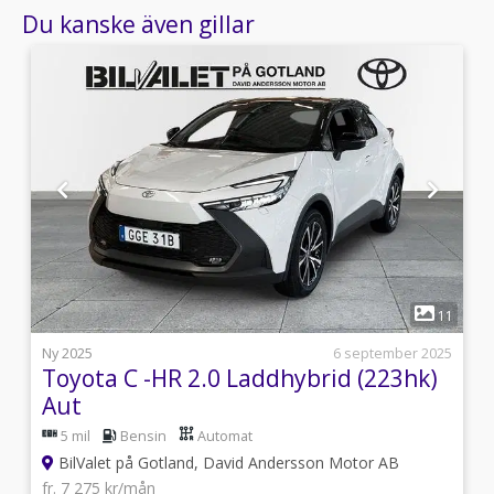
Du kanske även gillar
1
2
11
i
Ny 2025
6 september 2025
Toyota C -HR 2.0 Laddhybrid (223hk)
Aut
5 mil
Bensin
Automat
BilValet på Gotland, David Andersson Motor AB
fr. 7 275 kr/mån