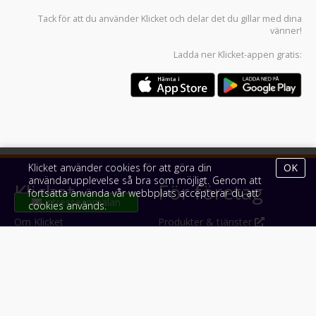
Tack för att du använder
Klicket
och delar det du gillar med dina
vänner!
Ladda ner
Klicket-appen
gratis:
Klicket använder cookies för att göra din
OK
användarupplevelse så bra som möjligt. Genom att
Klicket
För företag
fortsätta använda vår webbplats accepterar du att
cookies används.
Om Klicket
Produkter & tjänster
Säljtips
Annonsera
Kontakt & support
Bli kund hos Klicket
Press
Handlarlogin
Tyck till om Klicket