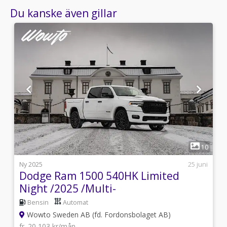
Du kanske även gillar
1
6
10
i
Ny 2025
25 juni
Dodge Ram 1500 540HK Limited
Night /2025 /Multi-
Tail/Rambox/3.99%
Bensin
Automat
Wowto Sweden AB (fd. Fordonsbolaget AB)
fr. 20 103 kr/mån