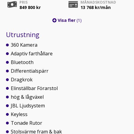
PRIS
MÅNADSKOSTNAD
849 800 kr
13 768
kr/mån
Visa fler
(1)
Utrustning
360 Kamera
Adaptiv farthållare
Bluetooth
Differentialspärr
Dragkrok
Elinställbar Förarstol
hög & lågväxel
JBL Ljudsystem
Keyless
Tonade Rutor
Stolsvärme fram & bak