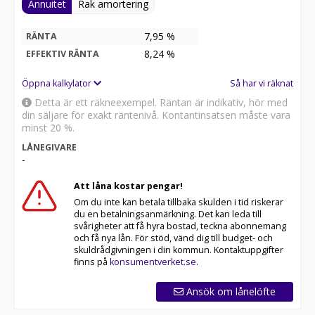
Annuitet
Rak amortering
7,95 %
RÄNTA
8,24
%
EFFEKTIV RÄNTA
Öppna kalkylator
Så har vi räknat
Detta är ett räkneexempel. Räntan är indikativ, hör med
din säljare för exakt räntenivå. Kontantinsatsen måste vara
minst 20 %.
LÅNEGIVARE
-
Att låna kostar pengar!
Om du inte kan betala tillbaka skulden i tid riskerar
du en betalningsanmärkning. Det kan leda till
svårigheter att få hyra bostad, teckna abonnemang
och få nya lån. För stöd, vänd dig till budget- och
skuldrådgivningen i din kommun. Kontaktuppgifter
finns på
konsumentverket.se
.
Ansök om lånelöfte