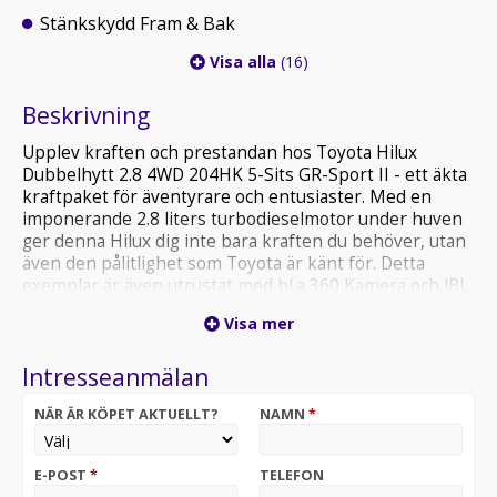
Stänkskydd Fram & Bak
Visa alla
(16)
Beskrivning
Upplev kraften och prestandan hos Toyota Hilux
Dubbelhytt 2.8 4WD 204HK 5-Sits GR-Sport II - ett äkta
kraftpaket för äventyrare och entusiaster. Med en
imponerande 2.8 liters turbodieselmotor under huven
ger denna Hilux dig inte bara kraften du behöver, utan
även den pålitlighet som Toyota är känt för. Detta
exemplar är även utrustat med bl.a 360 Kamera och JBL
Ljudsystem. Leasebar för företagare.2-Zons
Visa mer
Klimatanläggning, Elinfällbara ytterbackspeglar,
Parkeringssensorer Fram & Bak, NavigationLane Assist
Intresseanmälan
Registreringsavgift på 1295kr tillkommer.
NÄR ÄR KÖPET AKTUELLT?
NAMN
*
E-POST
*
TELEFON