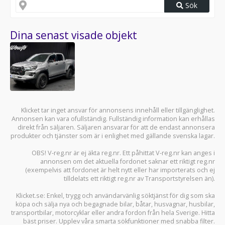
Sök
Dina senast visade objekt
Klicket tar inget ansvar för annonsens innehåll eller tillgänglighet.
Annonsen kan vara ofullständig. Fullständig information kan erhållas
direkt från säljaren. Säljaren ansvarar för att de endast annonsera
produkter och tjänster som är i enlighet med gällande svenska lagar.
OBS! V-reg.nr är ej äkta reg.nr. Ett påhittat V-reg.nr kan anges i
annonsen om det aktuella fordonet saknar ett riktigt reg.nr
(exempelvis att fordonet är helt nytt eller har importerats och ej
tilldelats ett riktigt reg.nr av Transportstyrelsen än).
Klicket.se
: Enkel, trygg och användarvänlig söktjänst för dig som ska
köpa och sälja
nya och begagnade bilar
,
båtar
,
husvagnar
,
husbilar
,
transportbilar
,
motorcyklar
eller andra fordon från hela Sverige. Hitta
bäst priser. Upplev våra smarta sökfunktioner med snabba filter.