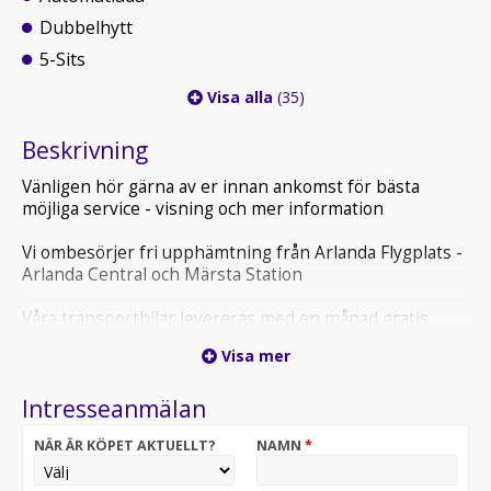
Dubbelhytt
5-Sits
Visa alla
(35)
Beskrivning
Vänligen hör gärna av er innan ankomst för bästa
möjliga service - visning och mer information
Vi ombesörjer fri upphämtning från Arlanda Flygplats -
Arlanda Central och Märsta Station
Våra transportbilar levereras med en månad gratis
helförsäkring och vi erbjuder hemleverans inom hela
Visa mer
Sverige
Intresseanmälan
Vi erbjuder finansieringsalternativ via med möjlighet till
0:-kr i första förhöjd hyra för företag
NÄR ÄR KÖPET AKTUELLT?
NAMN
*
Alla bilar är tillgängliga för export - All cars care