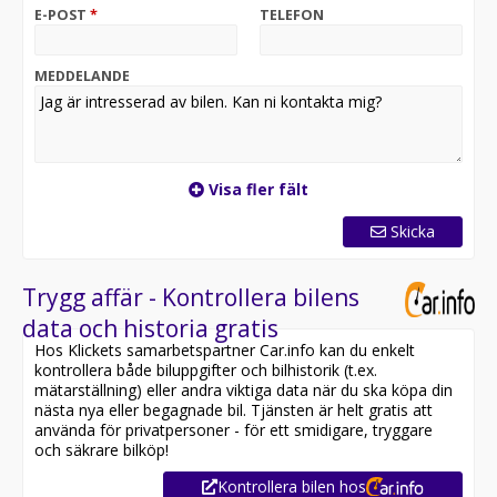
available for export
E-POST
*
TELEFON
Varmt välkomna till våran anläggning på Maskingatan 8,
19560 Arlandastad med över 700st Transportbilar på
MEDDELANDE
samma plats
Visa fler fält
Skicka
Trygg affär - Kontrollera bilens
data och historia gratis
Hos Klickets samarbetspartner Car.info kan du enkelt
kontrollera både biluppgifter och bilhistorik (t.ex.
mätarställning) eller andra viktiga data när du ska köpa din
nästa nya eller begagnade bil. Tjänsten är helt gratis att
använda för privatpersoner - för ett smidigare, tryggare
och säkrare bilköp!
Kontrollera bilen hos