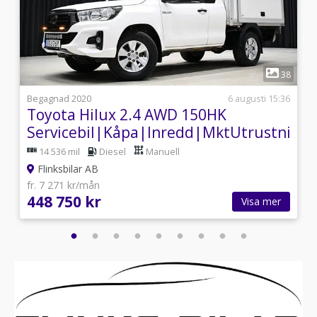
1
2
38
i
Begagnad 2020
6 augusti 15:36
Toyota Hilux 2.4 AWD 150HK
Moms|SeUtr!
Servicebil|Kåpa|Inredd|MktUtrustnin
14 536 mil
Diesel
Manuell
Flinksbilar AB
fr. 7 271 kr/mån
448 750 kr
Visa mer