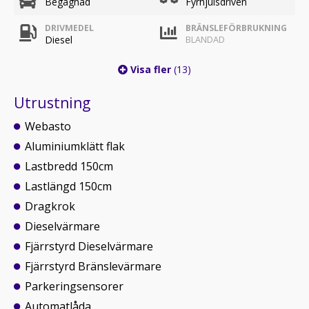
Begagnad
Fyrhjulsdriven
DRIVMEDEL
BRÄNSLEFÖRBRUKNING
Diesel
BLANDAD
Visa fler
(13)
Utrustning
Webasto
Aluminiumklätt flak
Lastbredd 150cm
Lastlängd 150cm
Dragkrok
Dieselvärmare
Fjärrstyrd Dieselvärmare
Fjärrstyrd Bränslevärmare
Parkeringsensorer
Automatlåda