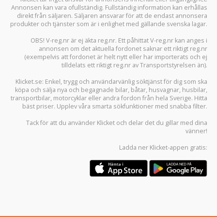
Annonsen kan vara ofullständig. Fullständig information kan erhållas
direkt från säljaren. Säljaren ansvarar för att de endast annonsera
produkter och tjänster som är i enlighet med gällande svenska lagar.
OBS! V-reg.nr är ej äkta reg.nr. Ett påhittat V-reg.nr kan anges i
annonsen om det aktuella fordonet saknar ett riktigt reg.nr
(exempelvis att fordonet är helt nytt eller har importerats och ej
tilldelats ett riktigt reg.nr av Transportstyrelsen än).
Klicket.se
: Enkel, trygg och användarvänlig söktjänst för dig som ska
köpa och sälja
nya och begagnade bilar
,
båtar
,
husvagnar
,
husbilar
,
transportbilar
,
motorcyklar
eller andra fordon från hela Sverige. Hitta
bäst priser. Upplev våra smarta sökfunktioner med snabba filter.
Tack för att du använder
Klicket
och delar det du gillar med dina
vänner!
Ladda ner
Klicket-appen
gratis: