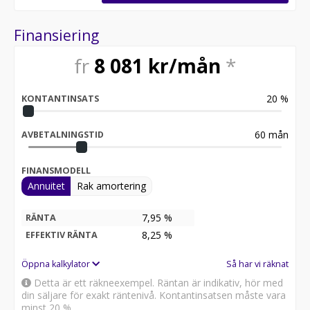
Finansiering
fr
8 081
kr/mån
*
20
%
KONTANTINSATS
60
mån
AVBETALNINGSTID
FINANSMODELL
Annuitet
Rak amortering
7,95 %
RÄNTA
8,25
%
EFFEKTIV RÄNTA
Öppna kalkylator
Så har vi räknat
Detta är ett räkneexempel. Räntan är indikativ, hör med
din säljare för exakt räntenivå. Kontantinsatsen måste vara
minst 20 %.