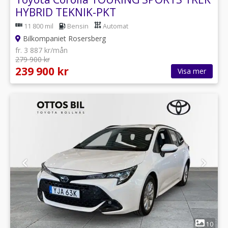
HYBRID TEKNIK-PKT
11 800 mil
Bensin
Automat
Bilkompaniet Rosersberg
fr. 3 887 kr/mån
279 900 kr
239 900 kr
Visa mer
1
10