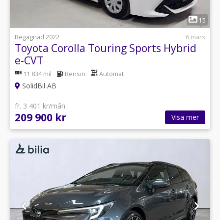
1
15
Begagnad 2022
6 mars
Toyota Corolla Touring Sports Hybrid
e-CVT
11 834 mil
Bensin
Automat
SolidBil AB
fr. 3 401 kr/mån
209 900 kr
Visa mer