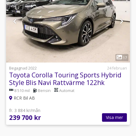
1
17
Begagnad 2022
24 februari
Toyota Corolla Touring Sports Hybrid
Style Blis Navi Rattvärme 122hk
8 510 mil
Bensin
Automat
RCR Bil AB
fr. 3 884 kr/mån
239 700 kr
Visa mer