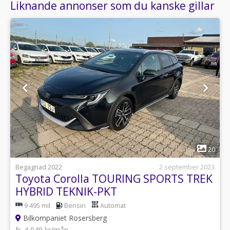
Liknande annonser som du kanske gillar
1
20
Begagnad 2022
2 september 2023
Toyota Corolla TOURING SPORTS TREK
HYBRID TEKNIK-PKT
9 495 mil
Bensin
Automat
Bilkompaniet Rosersberg
fr. 4 049 kr/mån