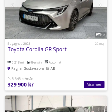
1
12
Begagnad 2023
22 maj
Toyota Corolla GR Sport
5 218 mil
Bensin
Automat
Ragnar Gustavssons Bil AB
fr. 5 345 kr/mån
329 900 kr
Visa mer