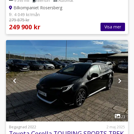
9 395 mil
Bensin
Automat
Bilkompaniet Rosersberg
fr. 4 049 kr/mån
279 875 kr
249 900 kr
Visa mer
1
23
Begagnad 2022
2 maj 2025
Toyota Corolla TOURING SPORTS TREK