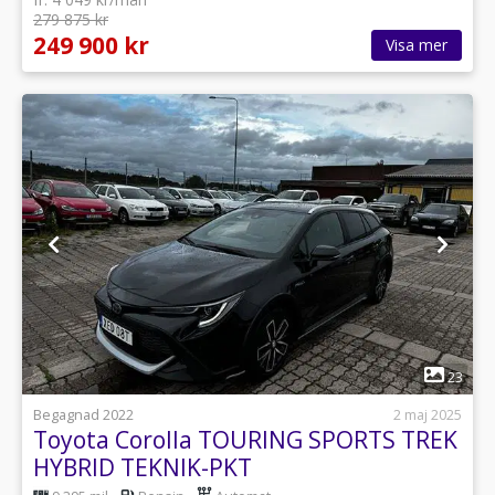
279 875 kr
249 900 kr
Visa mer
1
23
Begagnad 2022
2 maj 2025
Toyota Corolla TOURING SPORTS TREK
HYBRID TEKNIK-PKT