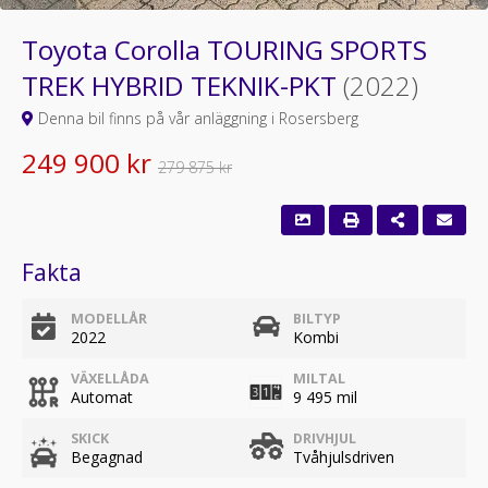
Toyota Corolla TOURING SPORTS
TREK HYBRID TEKNIK-PKT
(2022)
Denna bil finns på vår anläggning i Rosersberg
249 900 kr
279 875 kr
Fakta
MODELLÅR
BILTYP
2022
Kombi
VÄXELLÅDA
MILTAL
Automat
9 495 mil
SKICK
DRIVHJUL
Begagnad
Tvåhjulsdriven