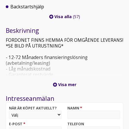
Backstartshjälp
Visa alla
(57)
Beskrivning
FORDONET FINNS HEMMA FÖR OMGÅENDE LEVERANS!
*SE BILD PÅ UTRUSTNING*
- 12-72 Månaders finansieringslösning
(avbetalning/leasing)
- Låg månadskostnad
- Garanterat restvärde
- Möjlighet teckna 12-36 Mån omfattande bilgaranti,
Visa mer
giltig på märkesverkstad.
- Möjlighet teckna 12-48 Mån serviceavtal
Intresseanmälan
- Två veckors helförsäkring ingår, därefter 20% rabatt
via Trygg-hansa
NÄR ÄR KÖPET AKTUELLT?
NAMN
*
- Med/utan första förhöjd avgift/insats, 0-35%
kontantinsats
- Alla våra finansieringar går att förtidslösa när man
E-POST
*
TELEFON
önskar utan extra avgifter.