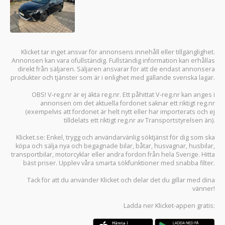
Klicket tar inget ansvar för annonsens innehåll eller tillgänglighet.
Annonsen kan vara ofullständig. Fullständig information kan erhållas
direkt från säljaren. Säljaren ansvarar för att de endast annonsera
produkter och tjänster som är i enlighet med gällande svenska lagar.
OBS! V-reg.nr är ej äkta reg.nr. Ett påhittat V-reg.nr kan anges i
annonsen om det aktuella fordonet saknar ett riktigt reg.nr
(exempelvis att fordonet är helt nytt eller har importerats och ej
tilldelats ett riktigt reg.nr av Transportstyrelsen än).
Klicket.se
: Enkel, trygg och användarvänlig söktjänst för dig som ska
köpa och sälja
nya och begagnade bilar
,
båtar
,
husvagnar
,
husbilar
,
transportbilar
,
motorcyklar
eller andra fordon från hela Sverige. Hitta
bäst priser. Upplev våra smarta sökfunktioner med snabba filter.
Tack för att du använder
Klicket
och delar det du gillar med dina
vänner!
Ladda ner
Klicket-appen
gratis: