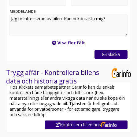
Välkommen till Bilkompaniet Rosersberg. Vi hjälper dig
MEDDELANDE
med allt kring ditt bilköp från att hitta drömbilen till att
välja rätt finansiering. För mer information gällande
detta fordon kontakta oss på Bilkompaniet Rosersberg
i Stockholm. Ta kontakt via formuläret eller ring oss på
070-756 78 59 så hjälper vi dig vidare.
Visa fler fält
Skicka
Trygg affär - Kontrollera bilens
data och historia gratis
Hos Klickets samarbetspartner Car.info kan du enkelt
kontrollera både biluppgifter och bilhistorik (t.ex.
mätarställning) eller andra viktiga data när du ska köpa din
nästa nya eller begagnade bil. Tjänsten är helt gratis att
använda för privatpersoner - för ett smidigare, tryggare
och säkrare bilköp!
Kontrollera bilen hos