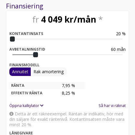
Finansiering
fr
4 049
kr/mån
*
20
%
KONTANTINSATS
60
mån
AVBETALNINGSTID
FINANSMODELL
Annuitet
Rak amortering
7,95 %
RÄNTA
8,25
%
EFFEKTIV RÄNTA
Öppna kalkylator
Så har vi räknat
Detta är ett räkneexempel. Räntan är indikativ, hör med
din säljare för exakt räntenivå. Kontantinsatsen måste vara
minst 20 %.
LÅNEGIVARE