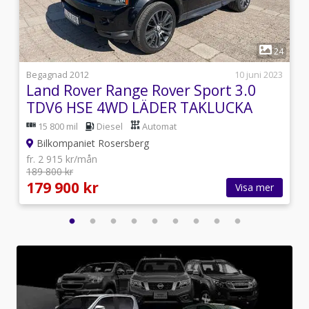
1
1
24
j
Begagnad 2012
10 juni 2023
Land Rover Range Rover Sport 3.0
TDV6 HSE 4WD LÄDER TAKLUCKA
15 800 mil
Diesel
Automat
Bilkompaniet Rosersberg
fr. 2 915 kr/mån
189 800 kr
179 900 kr
Visa mer