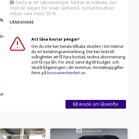
Detta är ett räkneexempel. Räntan är indikativ, hör
med din säljare för exakt räntenivå. Kontantinsatsen
måste vara minst 20 %.
%
LÅNEGIVARE
-
n
Att låna kostar pengar!
Om du inte kan betala tillbaka skulden i tid riskerar
du en betalningsanmärkning. Det kan leda till
svårigheter att få hyra bostad, teckna abonnemang
och få nya lån. För stöd, vänd dig till budget- och
skuldrådgivningen i din kommun. Kontaktuppgifter
finns på
konsumentverket.se
.
at
Ansök om lånelöfte