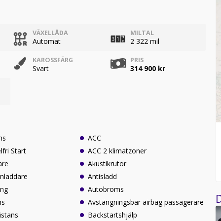
VÄXELLÅDA
MILTAL
Automat
2 322 mil
KAROSSFÄRG
PRIS
Svart
314 900 kr
ns
ACC
fri Start
ACC 2 klimatzoner
are
Akustikrutor
onladdare
Antisladd
ing
Autobroms
D
ns
Avstängningsbar airbag passagerare
istans
Backstartshjälp