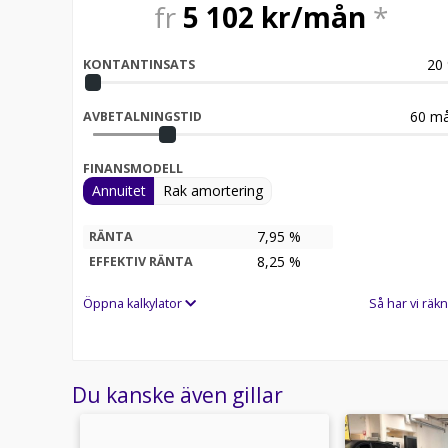
fr
5 102
kr/mån
*
20
KONTANTINSATS
60
må
AVBETALNINGSTID
FINANSMODELL
Annuitet
Rak amortering
7,95 %
RÄNTA
8,25
%
EFFEKTIV RÄNTA
Öppna kalkylator
Så har vi räkn
Du kanske även gillar