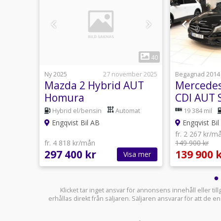
1
12
40
Idag 16:14
Ny 2025
27 november 2025
Begagnad 2014
rd
Mazda 2 Hybrid AUT
Mercedes
us
Homura
CDI AUT 
Executiv
Hybrid el/bensin
Automat
19 384 mil
(Panoram
Engqvist Bil AB
Engqvist Bil
fr. 2 267 kr/m
fr. 4 818 kr/mån
149 900 kr
297 400 kr
139 900 
sa mer
Visa mer
Klicket tar inget ansvar för annonsens innehåll eller ti
erhållas direkt från säljaren. Säljaren ansvarar för att de