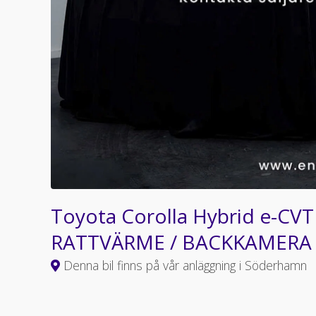
Toyota Corolla Hybrid e-CVT 
RATTVÄRME / BACKKAMER
Denna bil finns på vår anläggning i Söderhamn