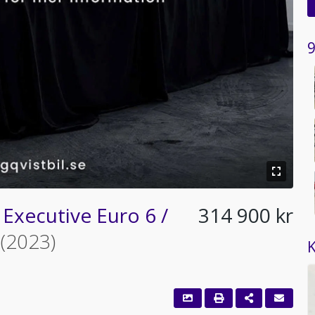
9
Executive Euro 6 /
314 900 kr
A
(2023)
K