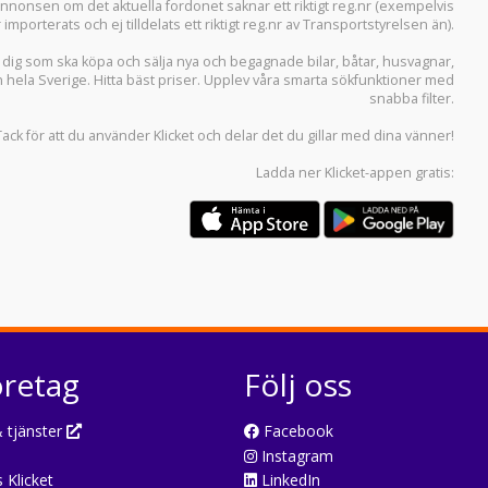
i annonsen om det aktuella fordonet saknar ett riktigt reg.nr (exempelvis
r importerats och ej tilldelats ett riktigt reg.nr av Transportstyrelsen än).
r dig som ska köpa och sälja
nya och begagnade bilar
,
båtar
,
husvagnar
,
n hela Sverige. Hitta bäst priser. Upplev våra smarta sökfunktioner med
snabba filter.
Tack för att du använder
Klicket
och delar det du gillar med dina vänner!
Ladda ner
Klicket-appen
gratis:
öretag
Följ oss
 tjänster
Facebook
Instagram
 Klicket
LinkedIn