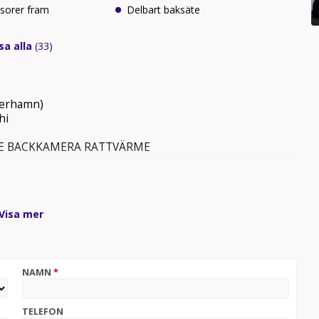
sorer fram
Delbart baksäte
sa alla
(33)
öderhamn)
hi
TIVE BACKKAMERA RATTVÄRME
Solid Försäkring!
Visa mer
er.
n säljare för mer info!
NAMN
*
tid att ni ringer innan för att säkerställa att er bil finns
ia videosamtal.
TELEFON