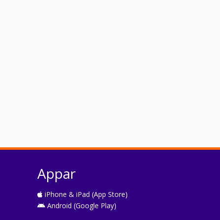
Appar
iPhone & iPad (App Store)
Android (Google Play)