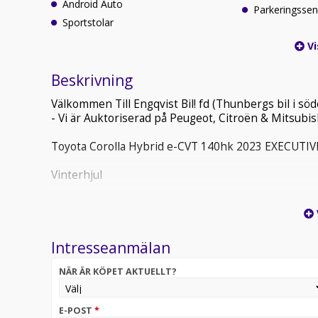
Android Auto
Parkeringssen
Sportstolar
Vi
Beskrivning
Välkommen Till Engqvist Bil! fd (Thunbergs bil i s
- Vi är Auktoriserad på Peugeot, Citroën & Mitsubis
Toyota Corolla Hybrid e-CVT 140hk 2023 EXECU
Vinterhjul
Förlängd Garanti går att erbjuda till denna bil från 
Vi tar din bil i inbyte och löser dina eventuella skuld
Intresseanmälan
Vi erbjuder hemleverans i hela Sverige, prata med di
NÄR ÄR KÖPET AKTUELLT?
På grund av korta lager tider så rekommenderar vi all
kvar i lager!
Erbjuder visning alla dagar i veckan på plats eller v
E-POST
*