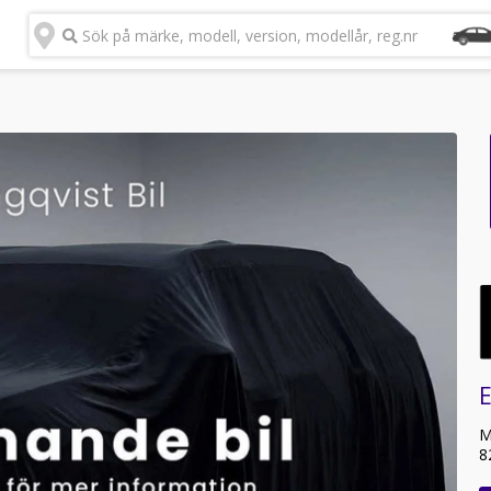
Sök på märke, modell, version, modellår, reg.nr
E
M
8