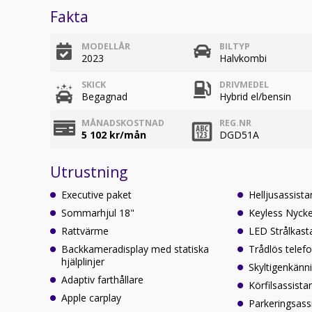
Fakta
MODELLÅR
BILTYP
2023
Halvkombi
SKICK
DRIVMEDEL
Begagnad
Hybrid el/bensin
MÅNADSKOSTNAD
REG.NR
5 102
kr/mån
DGD51A
Utrustning
Executive paket
Helljusassista
Sommarhjul 18"
Keyless Nyckel
Rattvärme
LED Strålkast
Backkameradisplay med statiska
Trådlös telef
hjälplinjer
Skyltigenkänn
Adaptiv farthållare
Körfilsassista
Apple carplay
Parkeringsass