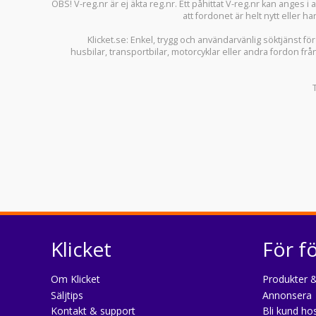
OBS! V-reg.nr är ej äkta reg.nr. Ett påhittat V-reg.nr kan anges 
att fordonet är helt nytt eller ha
Klicket.se
: Enkel, trygg och användarvänlig söktjänst fö
husbilar
,
transportbilar
,
motorcyklar
eller andra fordon frå
Klicket
För f
Om Klicket
Produkter &
Säljtips
Annonsera
Kontakt & support
Bli kund hos