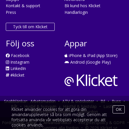
Kontakt & support
Bli kund hos Klicket
Press
Handlarlogin
Tyck till om Klicket
Följ oss
Appar
Facebook
iPhone & iPad (App Store)
Instagram
Android (Google Play)
LinkedIn
#klicket
Snabblänkar:
Arbetsmaskin
•
ATV & snöskoter
•
Bil
•
Buss
•
Båt
•
Husbil & husvagn
•
Hästbil & hästsläp
•
Lastbil
•
Klicket använder cookies för att göra din
OK
Motorcykel & moped
•
Släpfordon
användarupplevelse så bra som möjligt. Genom att
fortsätta använda vår webbplats accepterar du att
Fordonsköp online
•
Användarvillkor
•
Integritetspolicy & GDPR
•
cookies används.
Söktjänsten för Sveriges alla fordon
•
© 2026 Klicket.se