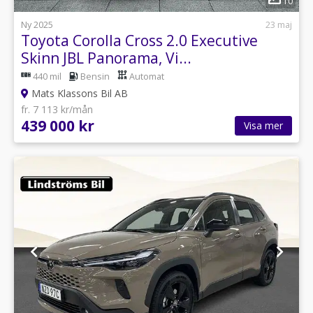
10
Ny 2025
23 maj
Toyota Corolla Cross 2.0 Executive
Skinn JBL Panorama, Vi...
440 mil
Bensin
Automat
Mats Klassons Bil AB
fr. 7 113 kr/mån
439 000 kr
Visa mer