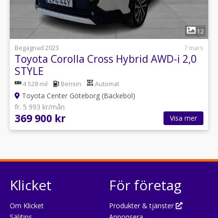
1
12
Begagnad 2023
7 mars
Toyota Corolla Cross Hybrid AWD-i 2,0
STYLE
4 528 mil
Bensin
Automat
Toyota Center Göteborg (Bäckebol)
fr. 5 993 kr/mån
369 900 kr
Visa mer
Klicket
För företag
Om Klicket
Produkter & tjänster
Säljtips
Annonsera