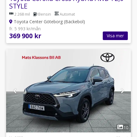
STYLE
2 268 mil
Bensin
Automat
Toyota Center Göteborg (Bäckebol)
fr. 5 993 kr/mån
369 900 kr
Visa mer
1
10