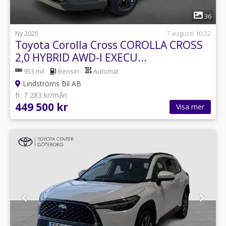
1
36
Ny 2025
7 augusti 10:32
Toyota Corolla Cross COROLLA CROSS
2,0 HYBRID AWD-I EXECU...
953 mil
Bensin
Automat
Lindströms Bil AB
fr. 7 283 kr/mån
449 500 kr
Visa mer