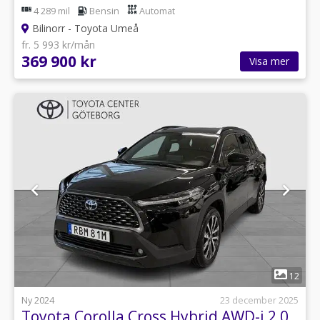
4 289 mil
Bensin
Automat
Bilinorr - Toyota Umeå
fr. 5 993 kr/mån
369 900 kr
Visa mer
1
12
Ny 2024
23 december 2025
Toyota Corolla Cross Hybrid AWD-i 2,0