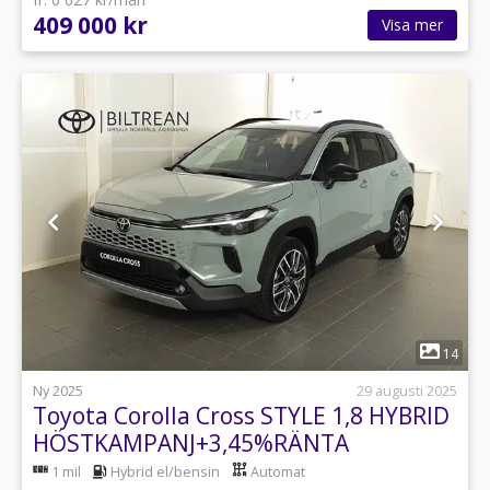
409 000 kr
Visa mer
1
14
Ny 2025
29 augusti 2025
Toyota Corolla Cross STYLE 1,8 HYBRID
HÖSTKAMPANJ+3,45%RÄNTA
1 mil
Hybrid el/bensin
Automat