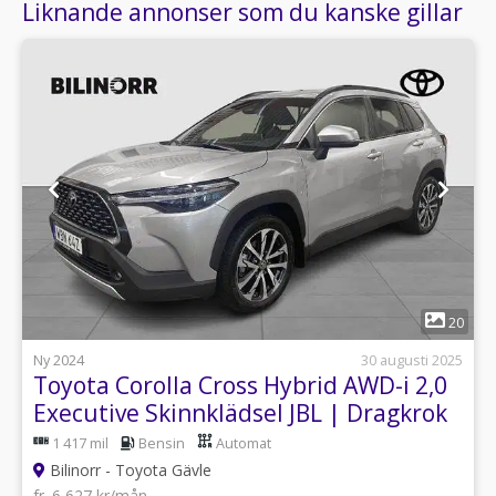
Liknande annonser som du kanske gillar
1
20
Ny 2024
30 augusti 2025
Toyota Corolla Cross Hybrid AWD-i 2,0
Executive Skinnklädsel JBL | Dragkrok
| V
1 417 mil
Bensin
Automat
Bilinorr - Toyota Gävle
fr. 6 627 kr/mån