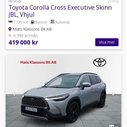
Ny 2025
23 maj
Toyota Corolla Cross Executive Skinn
JBL, Vhjul
1 735 mil
Bensin
Automat
Mats Klassons Bil AB
fr. 6 789 kr/mån
419 000 kr
Visa mer
1