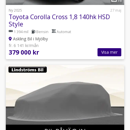
16
Ny 2025
27 maj
Toyota Corolla Cross 1,8 140hk HSD
Style
1 394 mil
Bensin
Automat
Askling Bil i Mjölby
fr. 6 141 kr/mån
379 000 kr
Visa mer