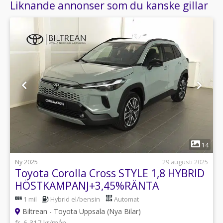
Liknande annonser som du kanske gillar
1
14
Ny 2025
29 augusti 2025
Toyota Corolla Cross STYLE 1,8 HYBRID
HÖSTKAMPANJ+3,45%RÄNTA
1 mil
Hybrid el/bensin
Automat
Biltrean - Toyota Uppsala (Nya Bilar)
fr. 6 317 kr/mån