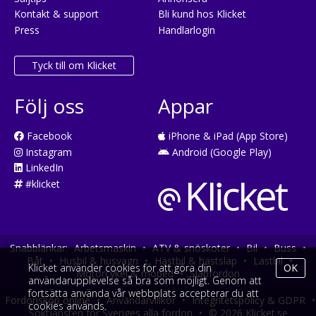
Kontakt & support
Bli kund hos Klicket
Press
Handlarlogin
Tyck till om Klicket
Följ oss
Appar
Facebook
iPhone & iPad (App Store)
Instagram
Android (Google Play)
LinkedIn
#klicket
Snabblänkar:
Arbetsmaskin
•
ATV & snöskoter
•
Bil
•
Buss
•
Båt
•
Husbil & husvagn
•
Hästbil & hästsläp
•
Lastbil
•
Klicket använder cookies för att göra din
OK
Motorcykel & moped
•
Släpfordon
användarupplevelse så bra som möjligt. Genom att
fortsätta använda vår webbplats accepterar du att
Fordonsköp online
•
Användarvillkor
•
Integritetspolicy & GDPR
•
cookies används.
Söktjänsten för Sveriges alla fordon
•
© 2026 Klicket.se