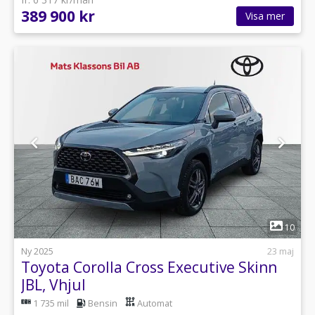
389 900 kr
Visa mer
1
10
Ny 2025
23 maj
Toyota Corolla Cross Executive Skinn
JBL, Vhjul
1 735 mil
Bensin
Automat