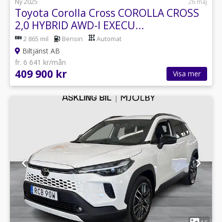
Ny 2025
26 maj
Toyota Corolla Cross COROLLA CROSS
2,0 HYBRID AWD-I EXECU...
2 865 mil
Bensin
Automat
Biltjänst AB
fr. 6 641 kr/mån
409 900 kr
Visa mer
1