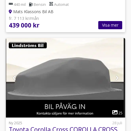
440 mil
Bensin
Automat
Mats Klassons Bil AB
fr. 7 113 kr/mån
439 000 kr
Visa mer
1
25
Ny 2025
28 juli
Toyota Corolla Cross COROLLA CROSS