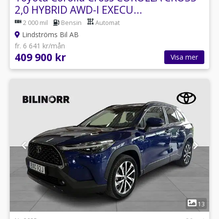
2,0 HYBRID AWD-I EXECU...
2 000 mil
Bensin
Automat
Lindströms Bil AB
fr. 6 641 kr/mån
409 900 kr
Visa mer
1
13