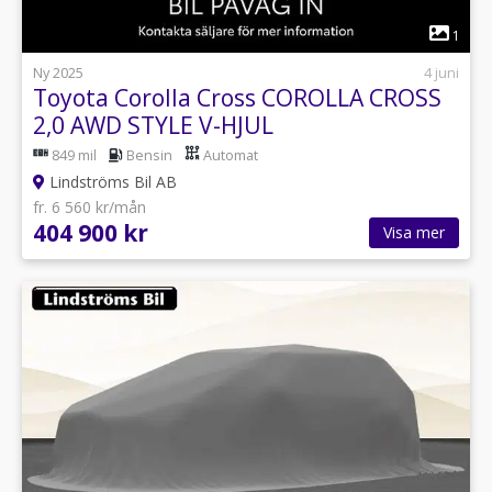
1
Ny 2025
4 juni
Toyota Corolla Cross COROLLA CROSS
2,0 AWD STYLE V-HJUL
849 mil
Bensin
Automat
Lindströms Bil AB
fr. 6 560 kr/mån
404 900 kr
Visa mer