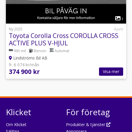
1
Ny 2025
4 juni
Toyota Corolla Cross COROLLA CROSS
ACTIVE PLUS V-HJUL
965 mil
Bensin
Automat
Lindströms Bil AB
fr. 6 074 kr/mån
374 900 kr
Visa mer
Klicket
För företag
Om Klicket
Produkter & tjänster
Säljtips
Annonsera