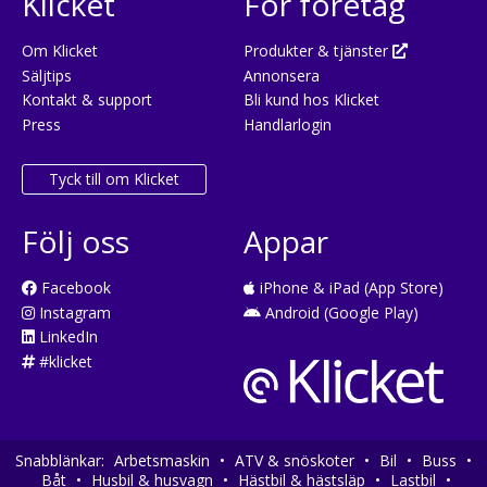
Klicket
För företag
Om Klicket
Produkter & tjänster
Säljtips
Annonsera
Kontakt & support
Bli kund hos Klicket
Press
Handlarlogin
Tyck till om Klicket
Följ oss
Appar
Facebook
iPhone & iPad (App Store)
Instagram
Android (Google Play)
LinkedIn
#klicket
Snabblänkar:
Arbetsmaskin
•
ATV & snöskoter
•
Bil
•
Buss
•
Båt
•
Husbil & husvagn
•
Hästbil & hästsläp
•
Lastbil
•