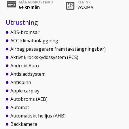
MÅNADSKOSTNAD
REG.NR
64
kr/mån
VWX044
Utrustning
ABS-bromsar
ACC klimatanläggning
Airbag passagerare fram (avstängningsbar)
Aktivt krockskyddssystem (PCS)
Android Auto
Antisladdsystem
Antispinn
Apple carplay
Autobroms (AEB)
Automat
Automatiskt helljus (AHB)
Backkamera