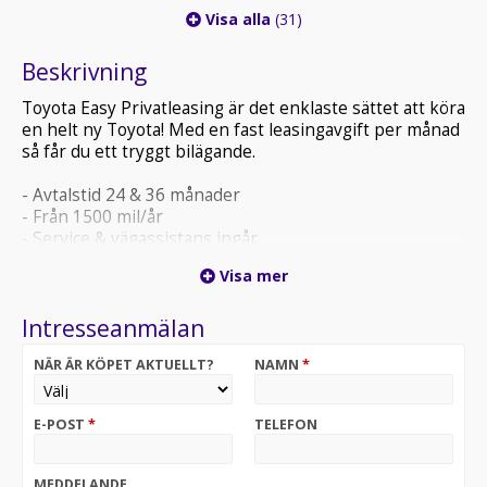
Visa alla
(31)
Beskrivning
Toyota Easy Privatleasing är det enklaste sättet att köra
en helt ny Toyota! Med en fast leasingavgift per månad
så får du ett tryggt bilägande.
- Avtalstid 24 & 36 månader
- Från 1500 mil/år
- Service & vägassistans ingår
- 0 kr kontant
Visa mer
- Fast månadskostnad
Intresseanmälan
Vinterhjul, Försäkring, Utrustningspaket och andra
tillbehör går att välja till emot en högre
NÄR ÄR KÖPET AKTUELLT?
NAMN
*
månadskostnad. Uppläggnings- & aviavgifter
tillkommer.
E-POST
*
TELEFON
Välkommen in till Bilia Toyota Haninge så berättar vi
mer!
MEDDELANDE