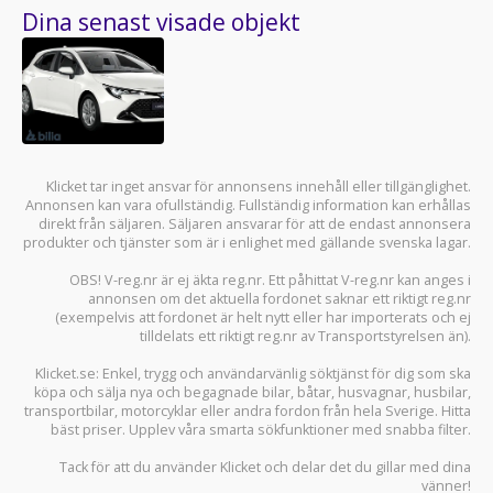
Dina senast visade objekt
Klicket tar inget ansvar för annonsens innehåll eller tillgänglighet.
Annonsen kan vara ofullständig. Fullständig information kan erhållas
direkt från säljaren. Säljaren ansvarar för att de endast annonsera
produkter och tjänster som är i enlighet med gällande svenska lagar.
OBS! V-reg.nr är ej äkta reg.nr. Ett påhittat V-reg.nr kan anges i
annonsen om det aktuella fordonet saknar ett riktigt reg.nr
(exempelvis att fordonet är helt nytt eller har importerats och ej
tilldelats ett riktigt reg.nr av Transportstyrelsen än).
Klicket.se
: Enkel, trygg och användarvänlig söktjänst för dig som ska
köpa och sälja
nya och begagnade bilar
,
båtar
,
husvagnar
,
husbilar
,
transportbilar
,
motorcyklar
eller andra fordon från hela Sverige. Hitta
bäst priser. Upplev våra smarta sökfunktioner med snabba filter.
Tack för att du använder
Klicket
och delar det du gillar med dina
vänner!