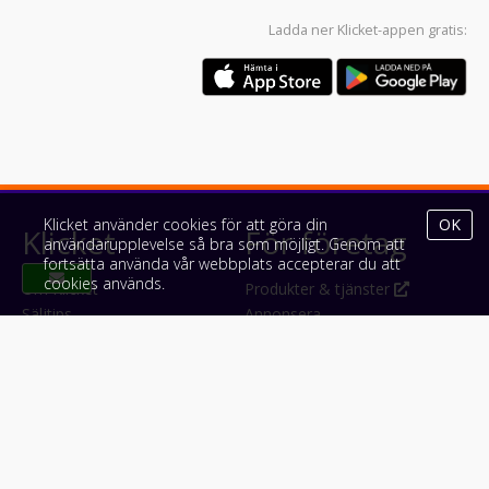
Ladda ner
Klicket-appen
gratis:
Klicket använder cookies för att göra din
OK
Klicket
För företag
användarupplevelse så bra som möjligt. Genom att
fortsätta använda vår webbplats accepterar du att
cookies används.
Om Klicket
Produkter & tjänster
Säljtips
Annonsera
Kontakt & support
Bli kund hos Klicket
Press
Handlarlogin
Tyck till om Klicket
Följ oss
Appar