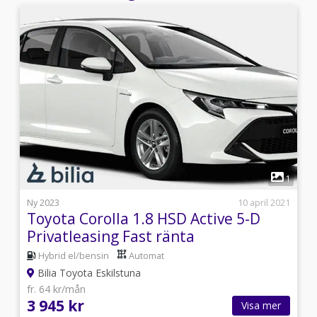
6
1
i
Ny 2023
10 april 2021
Toyota Corolla 1.8 HSD Active 5-D
Privatleasing Fast ränta
Hybrid el/bensin
Automat
Bilia Toyota Eskilstuna
fr. 64 kr/mån
3 945 kr
Visa mer