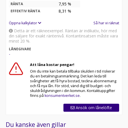
7,95 %
RÄNTA
8,31
%
EFFEKTIV RÄNTA
Öppna kalkylator
Så har vi räknat
Detta är ett räkneexempel. Räntan är indikativ, hör med
din säljare för exakt räntenivå. Kontantinsatsen måste vara
minst 20 %.
LÅNEGIVARE
-
Att låna kostar pengar!
Om du inte kan betala tillbaka skulden i tid riskerar
du en betalningsanmärkning. Det kan leda till
svårigheter att få hyra bostad, teckna abonnemang
och få nya lån. För stöd, vänd dig till budget- och
skuldrådgivningen i din kommun. Kontaktuppgifter
finns på
konsumentverket.se
.
Ansök om lånelöfte
Du kanske även gillar