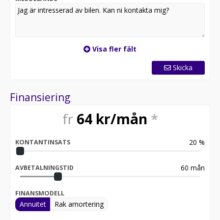
Visa fler fält
Skicka
Finansiering
fr
64
kr/mån
*
20
%
KONTANTINSATS
60
mån
AVBETALNINGSTID
FINANSMODELL
Annuitet
Rak amortering