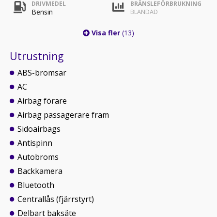
DRIVMEDEL
BRÄNSLEFÖRBRUKNING
Bensin
BLANDAD
Visa fler
(13)
Utrustning
ABS-bromsar
AC
Airbag förare
Airbag passagerare fram
Sidoairbags
Antispinn
Autobroms
Backkamera
Bluetooth
Centrallås (fjärrstyrt)
Delbart baksäte