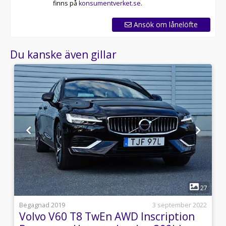
finns på
konsumentverket.se
.
Ansök om lånelöfte
Du kanske även gillar
1
3
27
l
Begagnad 2019
3 september 2022
Volvo V60 T8 TwEn AWD Inscription