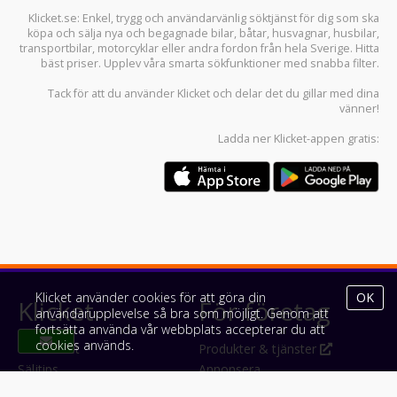
Klicket.se
: Enkel, trygg och användarvänlig söktjänst för dig som ska
köpa och sälja
nya och begagnade bilar
,
båtar
,
husvagnar
,
husbilar
,
transportbilar
,
motorcyklar
eller andra fordon från hela Sverige. Hitta
bäst priser. Upplev våra smarta sökfunktioner med snabba filter.
Tack för att du använder
Klicket
och delar det du gillar med dina
vänner!
Ladda ner
Klicket-appen
gratis:
Klicket använder cookies för att göra din
OK
Klicket
För företag
användarupplevelse så bra som möjligt. Genom att
fortsätta använda vår webbplats accepterar du att
cookies används.
Om Klicket
Produkter & tjänster
Säljtips
Annonsera
Kontakt & support
Bli kund hos Klicket