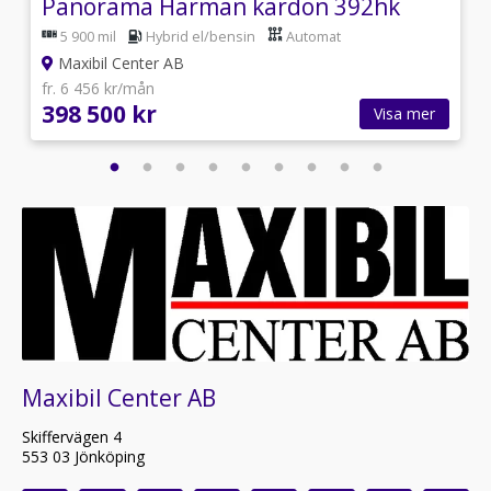
Panorama Harman kardon 392hk
5 900 mil
Hybrid el/bensin
Automat
Maxibil Center AB
fr. 6 456 kr/mån
398 500 kr
Visa mer
Maxibil Center AB
Skiffervägen 4
553 03 Jönköping