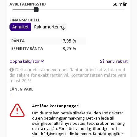
60
mån
AVBETALNINGSTID
FINANSMODELL
Annuitet
Rak amortering
7,95 %
RÄNTA
8,25
%
EFFEKTIV RÄNTA
Öppna kalkylator
Så har vi räknat
Detta är ett räkneexempel. Räntan är indikativ, hör med
din säljare för exakt räntenivå. Kontantinsatsen måste vara
minst 20 %.
LÅNEGIVARE
-
Att låna kostar pengar!
Om du inte kan betala tillbaka skulden i tid riskerar
du en betalningsanmärkning. Det kan leda till
svårigheter att få hyra bostad, teckna abonnemang
och få nya lån. För stöd, vänd dig till budget- och
skuldrådgivningen i din kommun. Kontaktuppgifter