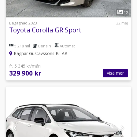
1
12
Begagnad 2023
22 maj
Toyota Corolla GR Sport
5 218 mil
Bensin
Automat
Ragnar Gustavssons Bil AB
fr. 5 345 kr/mån
329 900 kr
Visa mer