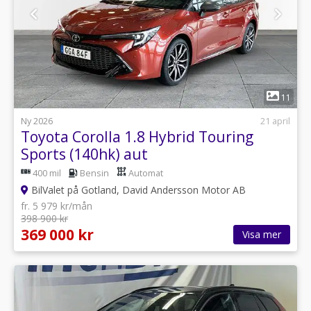
1
11
Ny 2026
21 april
Toyota Corolla 1.8 Hybrid Touring
Sports (140hk) aut
400 mil
Bensin
Automat
BilValet på Gotland, David Andersson Motor AB
fr. 5 979 kr/mån
398 900 kr
369 000 kr
Visa mer