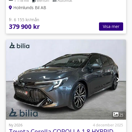
1 118 mil
Bensin
Automat
Holmlunds Bil AB
fr. 6 155 kr/mån
379 900 kr
Visa mer
1
25
Ny 2026
4 december 2025
Toyota Corolla COROLLA 1,8 HYBRID