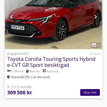
1
10
Begagnad 2023
22 april
Toyota Corolla Touring Sports Hybrid
e-CVT GR Sport besiktigad
6 390 mil
Bensin
Automat
Finnenbil (fd. Car Recond)
fr. 5 015 kr/mån
309 500 kr
Visa mer