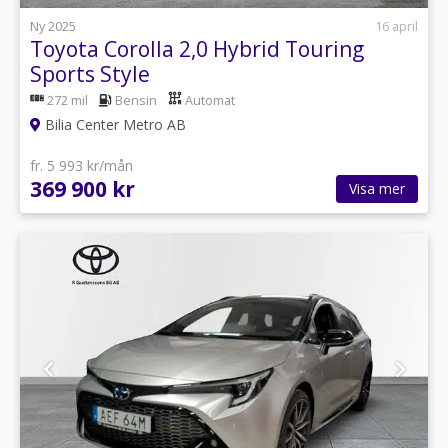
Ny 2025
16 april
Toyota Corolla 2,0 Hybrid Touring
Sports Style
272 mil
Bensin
Automat
Bilia Center Metro AB
fr. 5 993 kr/mån
369 900 kr
Visa mer