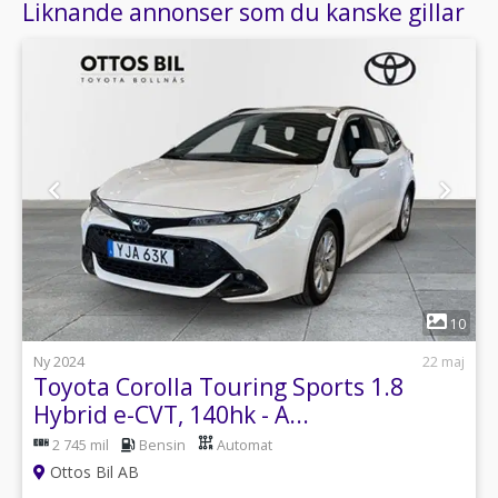
Liknande annonser som du kanske gillar
1
10
Ny 2024
22 maj
Toyota Corolla Touring Sports 1.8
Hybrid e-CVT, 140hk - A...
2 745 mil
Bensin
Automat
Ottos Bil AB