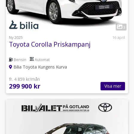
1
3
Ny 2025
16 april
Toyota Corolla Priskampanj
Bensin
Automat
Bilia Toyota Kungens Kurva
fr. 4 859 kr/mån
299 900 kr
Visa mer