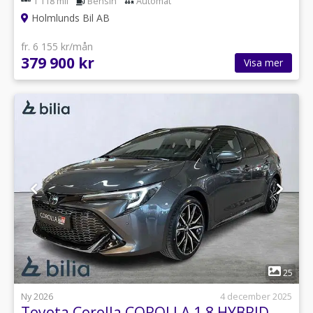
1 118 mil
Bensin
Automat
Holmlunds Bil AB
fr. 6 155 kr/mån
379 900 kr
Visa mer
1
25
Ny 2026
4 december 2025
Toyota Corolla COROLLA 1,8 HYBRID