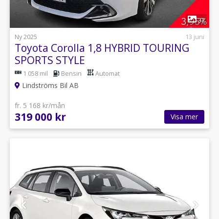
1
37
Ny 2025
13 juni
Toyota Corolla 1,8 HYBRID TOURING
SPORTS STYLE
1 058 mil
Bensin
Automat
Lindströms Bil AB
fr. 5 168 kr/mån
319 000 kr
Visa mer