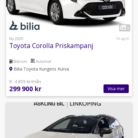
1
3
Ny 2025
16 april
Toyota Corolla Priskampanj
Bensin
Automat
Bilia Toyota Kungens Kurva
fr. 4 859 kr/mån
299 900 kr
Visa mer