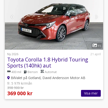
1
11
Ny 2026
21 april
Toyota Corolla 1.8 Hybrid Touring
Sports (140hk) aut
400 mil
Bensin
Automat
BilValet på Gotland, David Andersson Motor AB
fr. 5 979 kr/mån
398 900 kr
369 000 kr
Visa mer