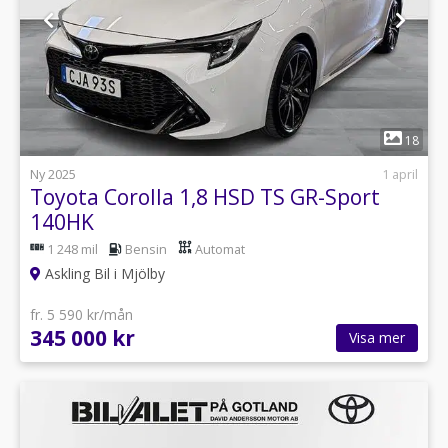
1
18
Ny 2025
1 april
Toyota Corolla 1,8 HSD TS GR-Sport
140HK
1 248 mil
Bensin
Automat
Askling Bil i Mjölby
fr. 5 590 kr/mån
345 000 kr
Visa mer