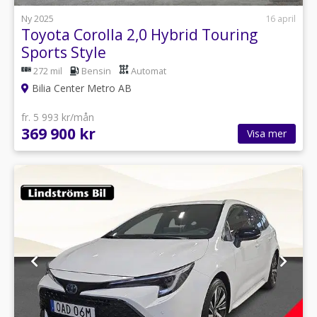
Ny 2025
16 april
Toyota Corolla 2,0 Hybrid Touring
Sports Style
272 mil
Bensin
Automat
Bilia Center Metro AB
fr. 5 993 kr/mån
369 900 kr
Visa mer