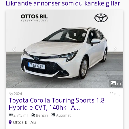
Liknande annonser som du kanske gillar
1
10
Ny 2024
22 maj
Toyota Corolla Touring Sports 1.8
Hybrid e-CVT, 140hk - A...
2 745 mil
Bensin
Automat
Ottos Bil AB