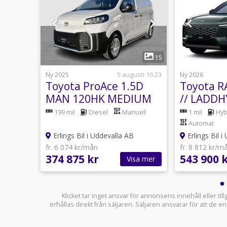
1
19
15
usti 17:34
Ny 2025
5 augusti 16:23
Ny 2026
GEND
Toyota ProAce 1.5D
Toyota R
S FÖR
MAN 120HK MEDIUM
// LADDH
COMFORT 2-D /
i // NYA
199 mil
Diesel
Manuell
1 mil
Hyb
LAGERBIL!
FÖR BES
Automat
Erlings Bil i Uddevalla AB
Erlings Bil i
fr. 6 074 kr/mån
fr. 8 812 kr/m
374 875 kr
543 900 
sa mer
Visa mer
Klicket tar inget ansvar för annonsens innehåll eller ti
erhållas direkt från säljaren. Säljaren ansvarar för att de