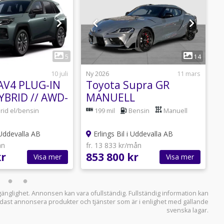
1
1
5
14
10 juli
Ny 2026
11 mars
N
AV4 PLUG-IN
Toyota Supra GR
YBRID // AWD-
MANUELL
 MODELLEN
LIGHTWEIGHT EVO
rid el/bensin
199 mil
Bensin
Manuell
T
 Uddevalla AB
Erlings Bil i Uddevalla AB
ån
fr. 13 833 kr/mån
f
kr
853 800 kr
5
Visa mer
Visa mer
llgänglighet. Annonsen kan vara ofullständig. Fullständig information kan
 endast annonsera produkter och tjänster som är i enlighet med gällande
svenska lagar.