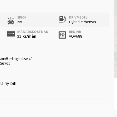
SKICK
DRIVMEDEL
Ny
Hybrid el/bensin
MÅNADSKOSTNAD
REG.NR
55
kr/mån
VQV688
on@erlingsbil.se //
656765
a ny bil!