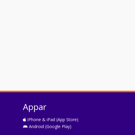
Appar
iPhone & iPad (App Store)
Android (Google Play)