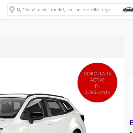
Sök på märke, modell, version, modellår, reg.nr
E