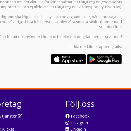
i annonsen om det aktuella fordonet saknar ett riktigt reg.nr (exempelvis
r importerats och ej tilldelats ett riktigt reg.nr av Transportstyrelsen än).
r dig som ska köpa och sälja
nya och begagnade bilar
,
båtar
,
husvagnar
,
n hela Sverige. Hitta bäst priser. Upplev våra smarta sökfunktioner med
snabba filter.
Tack för att du använder
Klicket
och delar det du gillar med dina vänner!
Ladda ner
Klicket-appen
gratis:
öretag
Följ oss
 tjänster
Facebook
Instagram
 Klicket
LinkedIn