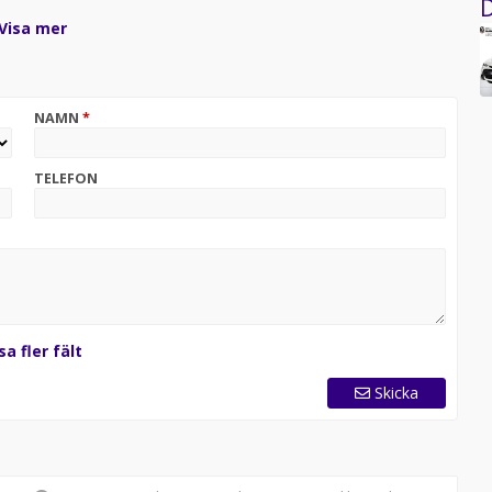
D
Visa mer
NAMN
*
TELEFON
 provkörning:
sa fler fält
Skicka