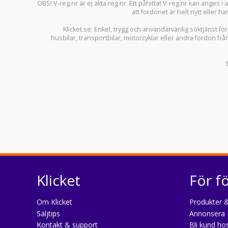
OBS! V-reg.nr är ej äkta reg.nr. Ett påhittat V-reg.nr kan anges 
att fordonet är helt nytt eller ha
Klicket.se
: Enkel, trygg och användarvänlig söktjänst fö
husbilar
,
transportbilar
,
motorcyklar
eller andra fordon frå
Klicket
För f
Om Klicket
Produkter &
Säljtips
Annonsera
Kontakt & support
Bli kund hos