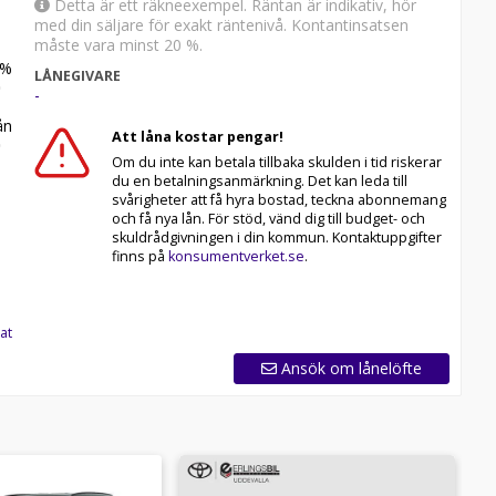
Detta är ett räkneexempel. Räntan är indikativ, hör
med din säljare för exakt räntenivå. Kontantinsatsen
måste vara minst 20 %.
%
LÅNEGIVARE
-
n
Att låna kostar pengar!
Om du inte kan betala tillbaka skulden i tid riskerar
du en betalningsanmärkning. Det kan leda till
svårigheter att få hyra bostad, teckna abonnemang
och få nya lån. För stöd, vänd dig till budget- och
skuldrådgivningen i din kommun. Kontaktuppgifter
finns på
konsumentverket.se
.
at
Ansök om lånelöfte