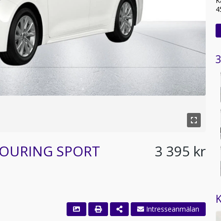
K
4
3
 TOURING SPORT
3 395 kr
K
Intresseanmälan