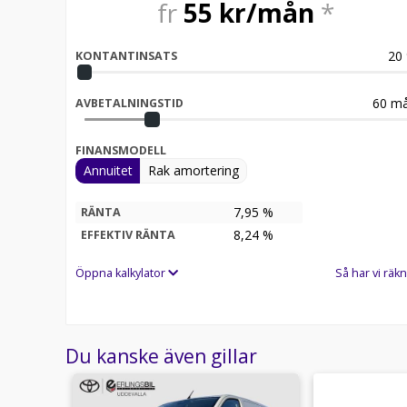
fr
55
kr/mån
*
20
KONTANTINSATS
60
må
AVBETALNINGSTID
FINANSMODELL
Annuitet
Rak amortering
7,95 %
RÄNTA
8,24
%
EFFEKTIV RÄNTA
Öppna kalkylator
Så har vi räkn
Du kanske även gillar