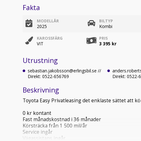
Fakta
MODELLÅR
BILTYP
2025
Kombi
KAROSSFÄRG
PRIS
VIT
3 395 kr
Utrustning
sebastian.jakobsson@erlingsbil.se //
anders.roberts
Direkt: 0522-656769
Direkt: 0522-
Beskrivning
Toyota Easy Privatleasing det enklaste sättet att kör
0 kr kontant
Fast månadskostnad i 36 månader
Körsträcka från 1 500 mil/år
Service ingår
Vägassistans ingår