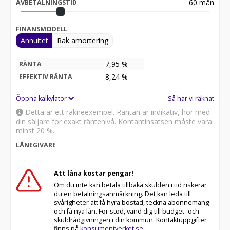
60
mån
AVBETALNINGSTID
FINANSMODELL
Annuitet
Rak amortering
7,95 %
RÄNTA
8,24
%
EFFEKTIV RÄNTA
Öppna kalkylator
Så har vi räknat
Detta är ett räkneexempel. Räntan är indikativ, hör med
din säljare för exakt räntenivå. Kontantinsatsen måste vara
minst 20 %.
LÅNEGIVARE
-
Att låna kostar pengar!
Om du inte kan betala tillbaka skulden i tid riskerar
du en betalningsanmärkning. Det kan leda till
svårigheter att få hyra bostad, teckna abonnemang
och få nya lån. För stöd, vänd dig till budget- och
skuldrådgivningen i din kommun. Kontaktuppgifter
finns på
konsumentverket.se
.