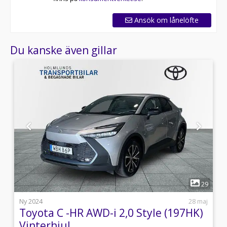
Ansök om lånelöfte
Du kanske även gillar
1
2
29
i
Ny 2024
28 maj
Toyota C -HR AWD-i 2,0 Style (197HK)
Vinterhjul