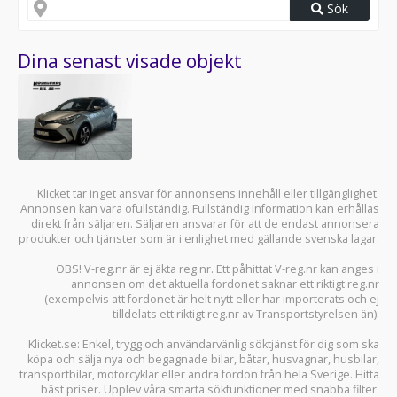
Sök
Dina senast visade objekt
Klicket tar inget ansvar för annonsens innehåll eller tillgänglighet.
Annonsen kan vara ofullständig. Fullständig information kan erhållas
direkt från säljaren. Säljaren ansvarar för att de endast annonsera
produkter och tjänster som är i enlighet med gällande svenska lagar.
OBS! V-reg.nr är ej äkta reg.nr. Ett påhittat V-reg.nr kan anges i
annonsen om det aktuella fordonet saknar ett riktigt reg.nr
(exempelvis att fordonet är helt nytt eller har importerats och ej
tilldelats ett riktigt reg.nr av Transportstyrelsen än).
Klicket.se
: Enkel, trygg och användarvänlig söktjänst för dig som ska
köpa och sälja
nya och begagnade bilar
,
båtar
,
husvagnar
,
husbilar
,
transportbilar
,
motorcyklar
eller andra fordon från hela Sverige. Hitta
bäst priser. Upplev våra smarta sökfunktioner med snabba filter.