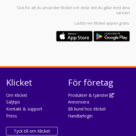
Tack för att du använder
Klicket
och delar det du gillar med dina
vänner!
Ladda ner
Klicket-appen
gratis:
Klicket
För företag
Om Klicket
Produkter & tjänster
Säljtips
Annonsera
Kontakt & support
Bli kund hos Klicket
Press
Handlarlogin
Tyck till om Klicket