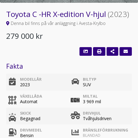
Toyota C -HR X-edition V-hjul
(2023)
Denna bil finns på vår anläggning i Avesta-Krylbo
279 000 kr
Fakta
MODELLÅR
BILTYP
2023
SUV
VÄXELLÅDA
MILTAL
Automat
3 969 mil
SKICK
DRIVHJUL
Begagnad
Tvåhjulsdriven
DRIVMEDEL
BRÄNSLEFÖRBRUKNING
Bensin
BLANDAD