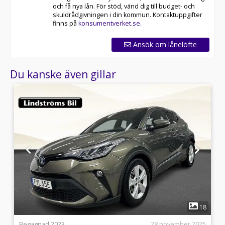
och få nya lån. För stöd, vänd dig till budget- och
skuldrådgivningen i din kommun. Kontaktuppgifter
finns på
konsumentverket.se
.
Ansök om lånelöfte
Du kanske även gillar
1
1
18
8
Begagnad 2023
28 november 2025