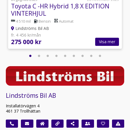
S
Toyota C -HR Hybrid 1,8 X EDITION
VINTERHJUL
4 510 mil
Bensin
Automat
Lindströms Bil AB
fr. 4 456 kr/mån
275 000 kr
Visa mer
Lindströms Bil AB
Installatörvägen 4
461 37 Trollhättan