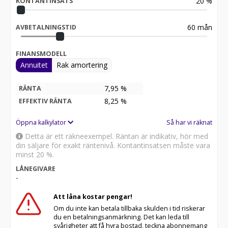
20
%
KONTANTINSATS
60
mån
AVBETALNINGSTID
FINANSMODELL
Annuitet
Rak amortering
7,95 %
RÄNTA
8,25
%
EFFEKTIV RÄNTA
Öppna kalkylator
Så har vi räknat
Detta är ett räkneexempel. Räntan är indikativ, hör med
din säljare för exakt räntenivå. Kontantinsatsen måste vara
minst 20 %.
LÅNEGIVARE
-
Att låna kostar pengar!
Om du inte kan betala tillbaka skulden i tid riskerar
du en betalningsanmärkning. Det kan leda till
svårigheter att få hyra bostad, teckna abonnemang