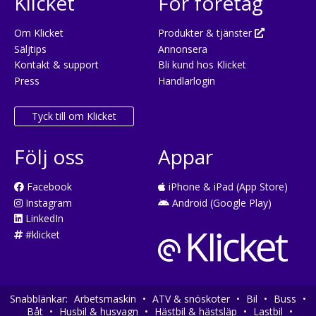
Klicket
För företag
Om Klicket
Produkter & tjänster
Säljtips
Annonsera
Kontakt & support
Bli kund hos Klicket
Press
Handlarlogin
Tyck till om Klicket
Följ oss
Appar
Facebook
iPhone & iPad (App Store)
Instagram
Android (Google Play)
LinkedIn
#klicket
Snabblänkar:
Arbetsmaskin
•
ATV & snöskoter
•
Bil
•
Buss
•
Båt
•
Husbil & husvagn
•
Hästbil & hästsläp
•
Lastbil
•