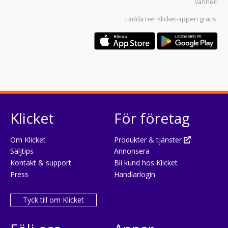
vänner!
Ladda ner
Klicket-appen
gratis:
Klicket
För företag
Om Klicket
Produkter & tjänster
Säljtips
Annonsera
Kontakt & support
Bli kund hos Klicket
Press
Handlarlogin
Tyck till om Klicket