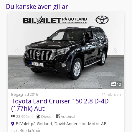
Du kanske även gillar
1
2
12
i
Begagnad 2016
11 februari
Toyota Land Cruiser 150 2.8 D-4D
(177hk) Aut
23 900 mil
Diesel
Automat
BilValet på Gotland, David Andersson Motor AB
fr. 6 465 kr/mån