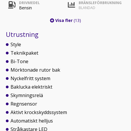
DRIVMEDEL
BRÄNSLEFÖRBRUKNING
Bensin
BLANDAD
Visa fler
(13)
Utrustning
Style
Teknikpaket
Bi-Tone
Mörktonade rutor bak
Nyckelfritt system
Baklucka elektriskt
Skymningsrelä
Regnsensor
Aktivt krockskyddssystem
Automatiskt helljus
Strålkastare LED