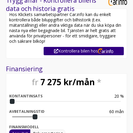
Trygg affär - Kontrollera bilens
data och historia gratis
Hos Klickets samarbetspartner Car.info kan du enkelt
kontrollera både biluppgifter och bilhistorik (t.ex.
mätarställning) eller andra viktiga data när du ska köpa din
nästa nya eller begagnade bil. Tjänsten är helt gratis att
använda för privatpersoner - för ett smidigare, tryggare
och säkrare bilköp!
Kontrollera bilen hos
Finansiering
fr
7 275
kr/mån
*
20
%
KONTANTINSATS
60
mån
AVBETALNINGSTID
FINANSMODELL