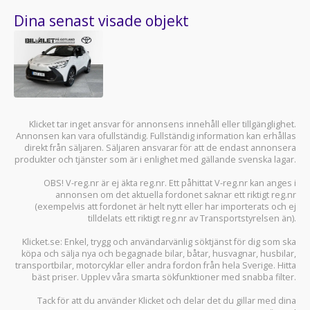
Dina senast visade objekt
Klicket tar inget ansvar för annonsens innehåll eller tillgänglighet.
Annonsen kan vara ofullständig. Fullständig information kan erhållas
direkt från säljaren. Säljaren ansvarar för att de endast annonsera
produkter och tjänster som är i enlighet med gällande svenska lagar.
OBS! V-reg.nr är ej äkta reg.nr. Ett påhittat V-reg.nr kan anges i
annonsen om det aktuella fordonet saknar ett riktigt reg.nr
(exempelvis att fordonet är helt nytt eller har importerats och ej
tilldelats ett riktigt reg.nr av Transportstyrelsen än).
Klicket.se
: Enkel, trygg och användarvänlig söktjänst för dig som ska
köpa och sälja
nya och begagnade bilar
,
båtar
,
husvagnar
,
husbilar
,
transportbilar
,
motorcyklar
eller andra fordon från hela Sverige. Hitta
bäst priser. Upplev våra smarta sökfunktioner med snabba filter.
Tack för att du använder
Klicket
och delar det du gillar med dina