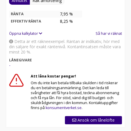
Annuitet
Rak amortering
7,95 %
RÄNTA
8,25
%
EFFEKTIV RÄNTA
Öppna kalkylator
Så har vi räknat
Detta är ett räkneexempel. Räntan är indikativ, hör med
din säljare för exakt räntenivå. Kontantinsatsen måste vara
minst 20 %.
LÅNEGIVARE
-
Att låna kostar pengar!
Om du inte kan betala tillbaka skulden i tid riskerar
du en betalningsanmärkning. Det kan leda till
svårigheter att få hyra bostad, teckna abonnemang
och få nya lån. För stöd, vänd dig till budget- och
skuldrådgivningen i din kommun. Kontaktuppgifter
finns på
konsumentverket.se
.
Ansök om lånelöfte