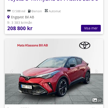
13 588 mil
Bensin
Automat
Engqvist Bil AB
fr. 3 383 kr/mån
208 800 kr
Visa mer
1
20