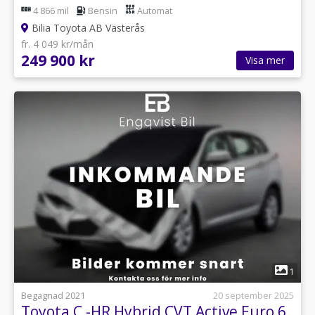
4 866 mil
Bensin
Automat
Bilia Toyota AB Västerås
fr. 4 049 kr/mån
249 900 kr
Visa mer
1
Begagnad 2021
20 september 2025
Toyota C -HR Hybrid CVT Active Euro 6