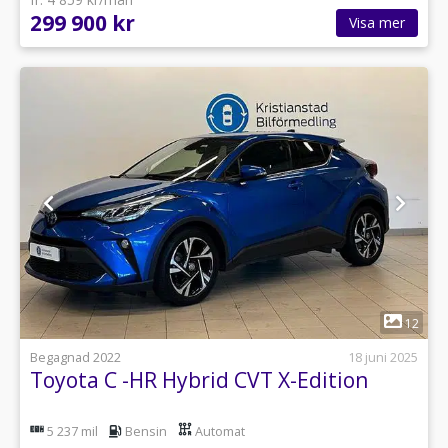
299 900 kr
Visa mer
1
12
Begagnad 2022
18 juni 2025
Toyota C -HR Hybrid CVT X-Edition
5 237 mil
Bensin
Automat