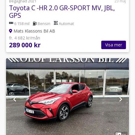
Begagnad 2021
23 maj
Toyota C -HR 2.0 GR-SPORT MV, JBL,
GPS
6 158 mil
Bensin
Automat
Mats Klassons Bil AB
fr. 4 682 kr/mån
289 000 kr
Visa mer
1