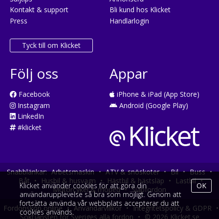
Kontakt & support
Bli kund hos Klicket
Press
Handlarlogin
Tyck till om Klicket
Följ oss
Appar
Facebook
iPhone & iPad (App Store)
Instagram
Android (Google Play)
LinkedIn
#klicket
Snabblänkar:
Arbetsmaskin
•
ATV & snöskoter
•
Bil
•
Buss
•
Båt
•
Husbil & husvagn
•
Hästbil & hästsläp
•
Lastbil
•
Klicket använder cookies för att göra din
OK
Motorcykel & moped
•
Släpfordon
användarupplevelse så bra som möjligt. Genom att
fortsätta använda vår webbplats accepterar du att
Fordonsköp online
•
Användarvillkor
•
Integritetspolicy & GDPR
•
cookies används.
Söktjänsten för Sveriges alla fordon
•
© 2026 Klicket.se