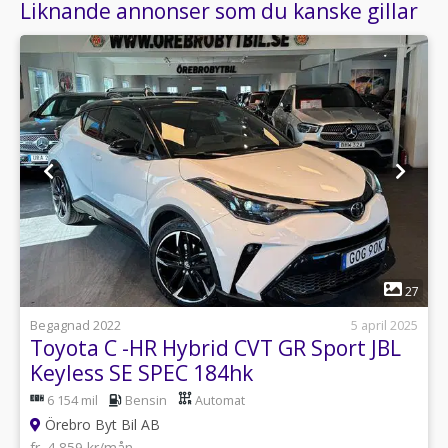
Liknande annonser som du kanske gillar
1
27
Begagnad 2022
5 april 2025
Toyota C -HR Hybrid CVT GR Sport JBL
Keyless SE SPEC 184hk
6 154 mil
Bensin
Automat
Örebro Byt Bil AB
fr. 4 859 kr/mån