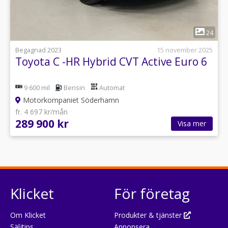
1
24
Begagnad 2023
15 november 2025
Toyota C -HR Hybrid CVT Active Euro 6
9 600 mil
Bensin
Automat
Motorkompaniet Söderhamn
fr. 4 697 kr/mån
289 900 kr
Visa mer
Klicket
För företag
Om Klicket
Produkter & tjänster
Säljtips
Annonsera