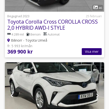
1
46
Begagnad 2023
25 februari
Toyota Corolla Cross COROLLA CROSS
2,0 HYBRID AWD-I STYLE
4 289 mil
Bensin
Automat
Bilinorr - Toyota Umeå
fr. 5 993 kr/mån
369 900 kr
Visa mer