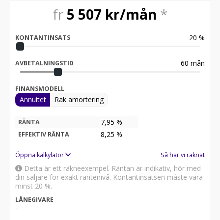
fr
5 507
kr/mån
*
20
%
KONTANTINSATS
60
mån
AVBETALNINGSTID
FINANSMODELL
Annuitet
Rak amortering
7,95 %
RÄNTA
8,25
%
EFFEKTIV RÄNTA
Öppna kalkylator
Så har vi räknat
Detta är ett räkneexempel. Räntan är indikativ, hör med
din säljare för exakt räntenivå. Kontantinsatsen måste vara
minst 20 %.
LÅNEGIVARE
-