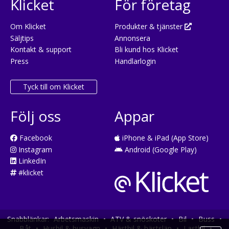
Klicket
För företag
Om Klicket
Produkter & tjänster
Säljtips
Annonsera
Kontakt & support
Bli kund hos Klicket
Press
Handlarlogin
Tyck till om Klicket
Följ oss
Appar
Facebook
iPhone & iPad (App Store)
Instagram
Android (Google Play)
LinkedIn
#klicket
Snabblänkar:
Arbetsmaskin
•
ATV & snöskoter
•
Bil
•
Buss
•
Båt
•
Husbil & husvagn
•
Hästbil & hästsläp
•
Lastbil
•