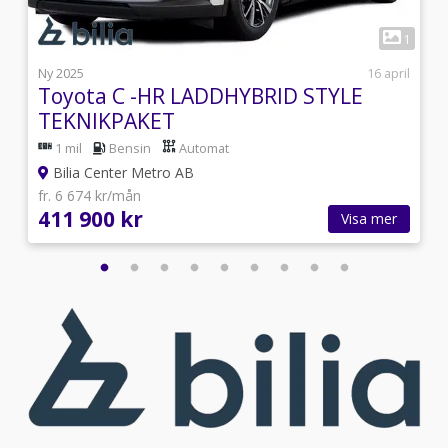
9
1
i
Ny 2025
16 april
Toyota C -HR LADDHYBRID STYLE
TEKNIKPAKET
1 mil
Bensin
Automat
Bilia Center Metro AB
fr. 6 674 kr/mån
411 900 kr
Visa mer