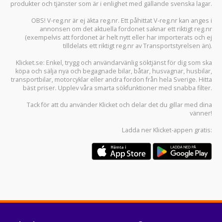
produkter och tjänster som är i enlighet med gällande svenska lagar.
OBS! V-reg.nr är ej äkta reg.nr. Ett påhittat V-reg.nr kan anges i
annonsen om det aktuella fordonet saknar ett riktigt reg.nr
(exempelvis att fordonet är helt nytt eller har importerats och ej
tilldelats ett riktigt reg.nr av Transportstyrelsen än).
Klicket.se
: Enkel, trygg och användarvänlig söktjänst för dig som ska
köpa och sälja
nya och begagnade bilar
,
båtar
,
husvagnar
,
husbilar
,
transportbilar
,
motorcyklar
eller andra fordon från hela Sverige. Hitta
bäst priser. Upplev våra smarta sökfunktioner med snabba filter.
Tack för att du använder
Klicket
och delar det du gillar med dina
vänner!
Ladda ner
Klicket-appen
gratis: