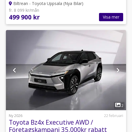
Biltrean - Toyota Uppsala (Nya Bilar)
fr. 8 099 kr/mån
499 900 kr
Visa mer
1
2
Ny 2026
22 februari
Toyota Bz4x Executive AWD /
Företagskampanj 35.000kr rabatt