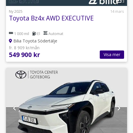
3
Ny 2025
14 mars
Toyota Bz4x AWD EXECUTIVE
1 000 mil
El
Automat
Bilia Toyota Södertälje
fr. 8 909 kr/mån
549 900 kr
Visa mer