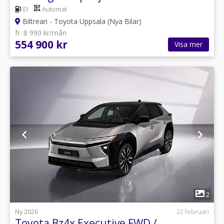
El
Automat
Biltrean - Toyota Uppsala (Nya Bilar)
fr. 8 990 kr/mån
554 900 kr
Visa mer
1
2
Ny 2026
22 februari
Toyota Bz4x Executive FWD /