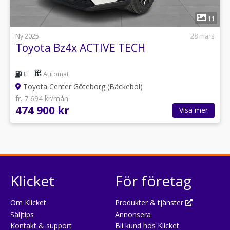
1
11
Ny 2025
28 mars
Toyota Bz4x ACTIVE TECH
El
Automat
Toyota Center Göteborg (Bäckebol)
fr. 7 694 kr/mån
474 900 kr
Visa mer
Klicket
För företag
Om Klicket
Produkter & tjänster
Säljtips
Annonsera
Kontakt & support
Bli kund hos Klicket