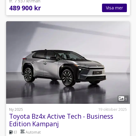
fr. 7 937 kr/mån
489 900 kr
Visa mer
1
Ny 2025
19 oktober 2025
Toyota Bz4x Active Tech - Business
Edition Kampanj
El
Automat