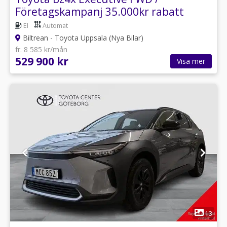
Företagskampanj 35.000kr rabatt
El
Automat
Biltrean - Toyota Uppsala (Nya Bilar)
fr. 8 585 kr/mån
529 900 kr
Visa mer
1
13