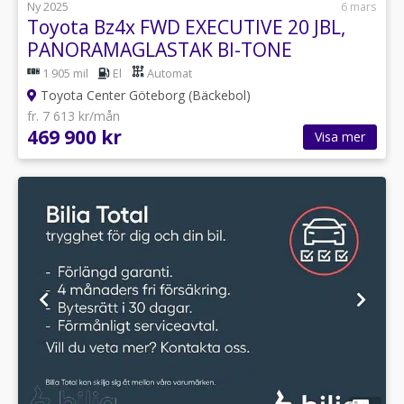
Ny 2025
6 mars
Toyota Bz4x FWD EXECUTIVE 20 JBL,
PANORAMAGLASTAK BI-TONE
1 905 mil
El
Automat
Toyota Center Göteborg (Bäckebol)
fr. 7 613 kr/mån
469 900 kr
Visa mer
1