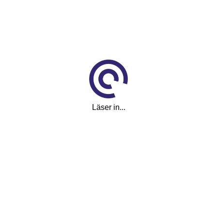
2 915
kr/mån
Reg.nr
RRB29D
Läser in...
Visa fler
(12)
Visa färre
Utrustning
Luftkonditionering manuell
Backkameradisplay integrerad i audioskärmen
Bluetooth hands-free system