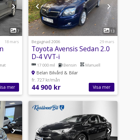
1
7
13
18 mars
Begagnad 2006
29 mars
an
Toyota Avensis Sedan 2.0
D-4 VVT-i
mat
17 000 mil
Bensin
Manuell
Belan Bilvård & Bilar
fr. 727 kr/mån
44 900 kr
isa mer
Visa mer