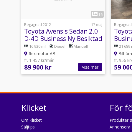
1
16
Begagnad 2012
17 maj
Begagnad
Toyota Avensis Sedan 2.0
Toyot
D-4D Business Ny Besiktad
Busin
16 930 mil
Diesel
Manuell
21 689 
Reximotor AB
Bilhörn
fr. 1 457 kr/mån
fr. 956 k
89 900 kr
59 00
Visa mer
Klicket
För f
Om Klicket
Produkter &
Säljtips
Annonsera