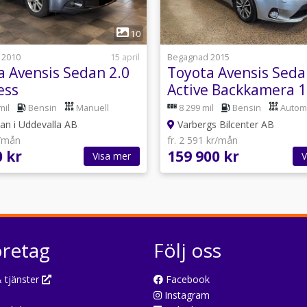
1
1
10
 2010
15 april
Begagnad 2015
a Avensis Sedan 2.0
Toyota Avensis Seda
ess
Active Backkamera 
mil
Bensin
Manuell
8 299 mil
Bensin
Autom
an i Uddevalla AB
Varbergs Bilcenter AB
r/mån
fr. 2 591 kr/mån
0 kr
159 900 kr
Visa mer
V
öretag
Följ oss
 tjänster
Facebook
Instagram