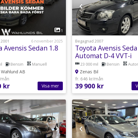
1
1
 2001
6 november 2025
Begagnad 2007
a Avensis Sedan 1.8
Toyota Avensis Sed
Automat D-4 VVT-i
il
Bensin
Manuell
23 000 mil
Bensin
Auto
 Wahlund AB
Zenas Bil
r/mån
fr. 646 kr/mån
0 kr
39 900 kr
Visa mer
V