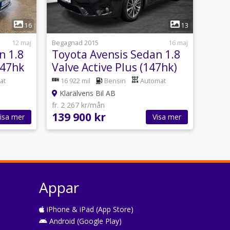
1
16
13
12 maj
Begagnad 2015
16 maj
n 1.8
Toyota Avensis Sedan 1.8
147hk
Valve Active Plus (147hk)
Backkamera Blåtand
at
16 922 mil
Bensin
Automat
Klarälvens Bil AB
fr. 2 267 kr/mån
139 900 kr
isa mer
Visa mer
Appar
iPhone & iPad (App Store)
Android (Google Play)