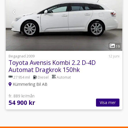
1
19
Begagnad 2009
12 juni
Toyota Avensis Kombi 2.2 D-4D
Automat Dragkrok 150hk
27 954 mil
Diesel
Automat
Kümmerling Bil AB
fr. 889 kr/mån
54 900 kr
Visa mer