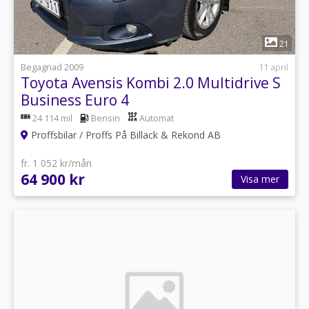
1
21
Begagnad 2009
11 april
Toyota Avensis Kombi 2.0 Multidrive S
Business Euro 4
24 114 mil
Bensin
Automat
Proffsbilar / Proffs På Billack & Rekond AB
fr. 1 052 kr/mån
64 900 kr
Visa mer