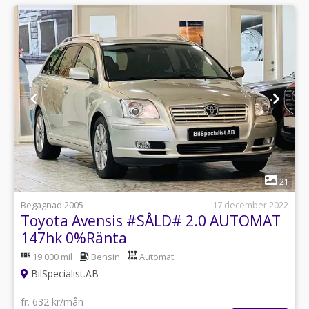
1
21
Begagnad 2005
17 december 2022
Toyota Avensis #SÅLD# 2.0 AUTOMAT
147hk 0%Ränta
19 000 mil
Bensin
Automat
BilSpecialist.AB
fr. 632 kr/mån