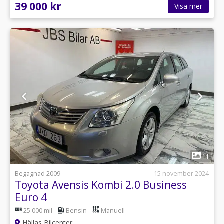
39 000 kr
Visa mer
1
11
Begagnad 2009
15 november 2024
Toyota Avensis Kombi 2.0 Business
Euro 4
25 000 mil
Bensin
Manuell
Hällas Bilcenter