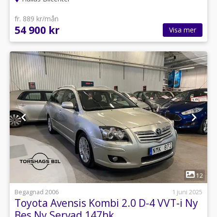
fr. 889 kr/mån
54 900 kr
Visa mer
1
12
Begagnad 2006
1 juni 2025
Toyota Avensis Kombi 2.0 D-4 VVT-i Ny
Bes Ny Servad 147hk