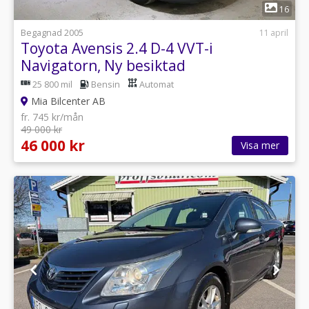
1
16
Begagnad 2005
11 april
Toyota Avensis 2.4 D-4 VVT-i
Navigatorn, Ny besiktad
25 800 mil
Bensin
Automat
Mia Bilcenter AB
fr. 745 kr/mån
49 000 kr
46 000 kr
Visa mer