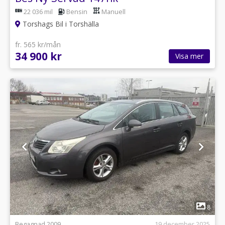
22 036 mil
Bensin
Manuell
Torshags Bil i Torshälla
fr. 565 kr/mån
34 900 kr
Visa mer
1
8
Begagnad 2009
19 december 2025