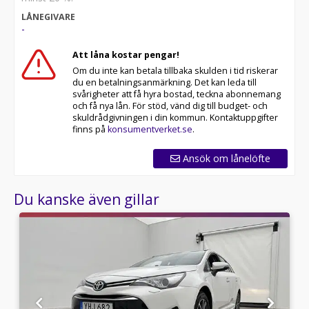
LÅNEGIVARE
Med korta lagertider försvinner våra bilar snabbt! Ring
-
oss idag för att reservera din bil: 019-760 88 77. Vi
erbjuder även skräddarsydd finansiering och 14 dagars
Att låna kostar pengar!
fri försäkring från Folksam.
Om du inte kan betala tillbaka skulden i tid riskerar
du en betalningsanmärkning. Det kan leda till
Se hur vi genomför våra tester här:
svårigheter att få hyra bostad, teckna abonnemang
och få nya lån. För stöd, vänd dig till budget- och
Telefontider:
skuldrådgivningen i din kommun. Kontaktuppgifter
finns på
konsumentverket.se
.
Besökstider i butik:
Ansök om lånelöfte
Välkomna!
Du kanske även gillar
Utrustning/Tillbehör:
Backkamera ,Elhissar fram och bak ,Elektriskt
elinfällbara speglar ,Farthållare ,Färddator
,Multifunktionsratt ,Rails ,Sidoairbag
,Tyg/Alcantaraklädsel ,Svensksåld ,Tonade rutor bak
,USB-ingång
,Aircondition,Bluetooth,Farthållare,Backkamera,Parkering
bak,12V-uttag,AC och klimatanläggning,AUX-
ingång,AC,ISOFIX,USB-ingång,Touchskärm,Sätesvärme