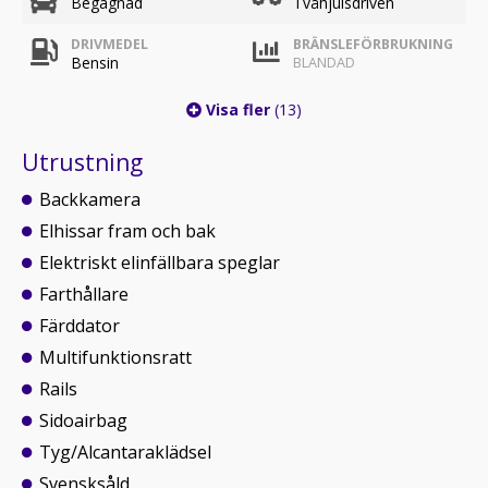
Begagnad
Tvåhjulsdriven
DRIVMEDEL
BRÄNSLEFÖRBRUKNING
Bensin
BLANDAD
Visa fler
(13)
Utrustning
Backkamera
Elhissar fram och bak
Elektriskt elinfällbara speglar
Farthållare
Färddator
Multifunktionsratt
Rails
Sidoairbag
Tyg/Alcantaraklädsel
Svensksåld