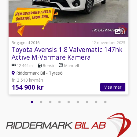
fram,Svensksåld
1
1
51
i
Begagnad 2016
12 november 2025
Toyota Avensis 1.8 Valvematic 147hk
Active M-Värmare Kamera
12 444 mil
Bensin
Manuell
Riddermark Bil - Tyresö
fr. 2 510 kr/mån
154 900 kr
Visa mer