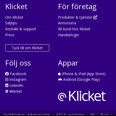
Klicket
För företag
Om Klicket
Produkter & tjänster
Säljtips
Annonsera
Kontakt & support
Bli kund hos Klicket
Press
Handlarlogin
Tyck till om Klicket
Följ oss
Appar
Facebook
iPhone & iPad (App Store)
Instagram
Android (Google Play)
LinkedIn
#klicket
Snabblänkar:
Arbetsmaskin
•
ATV & snöskoter
•
Bil
•
Buss
•