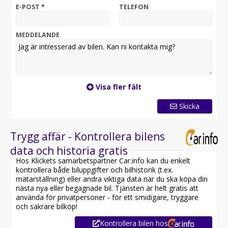
den bekväma körkänslan gör bilen perfekt för både
E-POST
*
TELEFON
vardagspendling och längre resor med familjen.
Kontakta oss för mer information:
MEDDELANDE
Utrustning inkluderar:
- Active plus
- Backkamera
- Bluetooth
Visa fler fält
- Farthållare
Skicka
Jämför denna bil med någon av våra andra Toyota
Avensis i lager. Se våra bilar på
https://www.riddermarkbil.se/kopa-bil/?series=avensis
Trygg affär - Kontrollera bilens
data och historia gratis
Övrig information om bilen:
Hos Klickets samarbetspartner Car.info kan du enkelt
Vid blandad körning är förbrukning endast 0.62 l/mil
kontrollera både biluppgifter och bilhistorik (t.ex.
Besiktigad till och med 2026-10-31
mätarställning) eller andra viktiga data när du ska köpa din
Möjlighet till 12-60 månaders garanti
nästa nya eller begagnade bil. Tjänsten är helt gratis att
använda för privatpersoner - för ett smidigare, tryggare
Servicehistorik:
och säkrare bilköp!
2016-10-14 - 1612 mil
Kontrollera bilen hos
2017-07-12 - 2546 mil