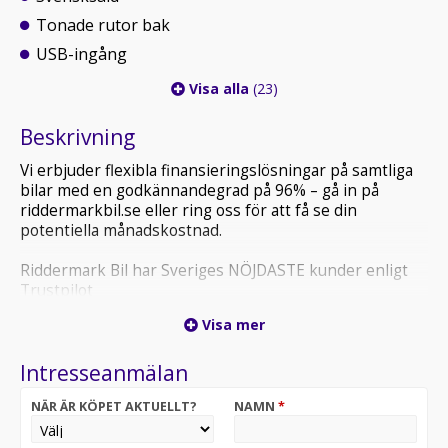
Tonade rutor bak
USB-ingång
Visa alla
(23)
Beskrivning
Vi erbjuder flexibla finansieringslösningar på samtliga
bilar med en godkännandegrad på 96% – gå in på
riddermarkbil.se eller ring oss för att få se din
potentiella månadskostnad.
Riddermark Bil har Sveriges NÖJDASTE kunder enligt
Trustpilot
*MZF539* *Vi tar emot alla inbyten och erbjuder
Visa mer
hemleverans i hela Sverige!*
Intresseanmälan
Varmt välkommen till våran anläggning i Örebro!
Toyota Avensis Kombi är en rymlig och pålitlig familjebil
NÄR ÄR KÖPET AKTUELLT?
NAMN
*
som kombinerar hög komfort med låg driftkostnad och
välkänd Toyota-kvalitet. Den smidiga bensinmotorn och