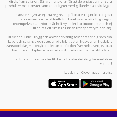
direkt från säljaren. Säljaren ansvarar för att de endast annonsera
produkter och tjänster som är i enlighet med gällande svenska lagar.
OBS! V-reg.nr är ej äkta reg.nr. Ett påhittat V-reg.nr kan anges i
annonsen om det aktuella fordonet saknar ett riktigt reg.nr
(exempelvis att fordonet är helt nytt eller har importerats och ej
tilldelats ett riktigt reg.nr av Transportstyrelsen än).
Klicket.se
: Enkel, trygg och användarvänlig söktjänst för dig som ska
köpa och sälja
nya och begagnade bilar
,
båtar
,
husvagnar
,
husbilar
,
transportbilar
,
motorcyklar
eller andra fordon från hela Sverige. Hitta
bäst priser. Upplev våra smarta sökfunktioner med snabba filter.
Tack för att du använder
Klicket
och delar det du gillar med dina
vänner!
Ladda ner
Klicket-appen
gratis: