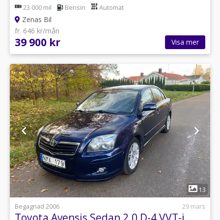
23 000 mil
Bensin
Automat
Zenas Bil
fr. 646 kr/mån
39 900 kr
Visa mer
1
13
Begagnad 2006
29 mars
Toyota Avensis Sedan 2.0 D-4 VVT-i