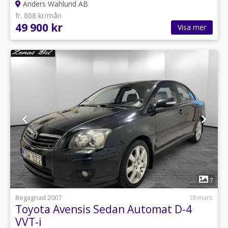
Anders Wahlund AB
fr. 808 kr/mån
49 900 kr
Visa mer
1
7
Begagnad 2007
18 mars
Toyota Avensis Sedan Automat D-4
VVT-i