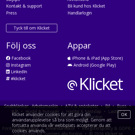
Kontakt & support
Bli kund hos Klicket
Press
Handlarlogin
Tyck till om Klicket
Följ oss
Appar
Facebook
iPhone & iPad (App Store)
Instagram
Android (Google Play)
LinkedIn
#klicket
Snabblänkar:
Arbetsmaskin
•
ATV & snöskoter
•
Bil
•
Buss
•
Båt
•
Husbil & husvagn
•
Hästbil & hästsläp
•
Lastbil
•
Klicket använder cookies för att göra din
OK
Motorcykel & moped
•
Släpfordon
användarupplevelse så bra som möjligt. Genom att
fortsätta använda vår webbplats accepterar du att
Fordonsköp online
•
Användarvillkor
•
Integritetspolicy & GDPR
•
cookies används.
Söktjänsten för Sveriges alla fordon
•
© 2026 Klicket.se