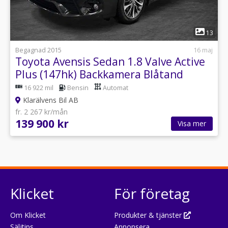
1
13
Begagnad 2015
16 maj
Toyota Avensis Sedan 1.8 Valve Active
Plus (147hk) Backkamera Blåtand
16 922 mil
Bensin
Automat
Klarälvens Bil AB
fr. 2 267 kr/mån
139 900 kr
Visa mer
Klicket
För företag
Om Klicket
Produkter & tjänster
Säljtips
Annonsera