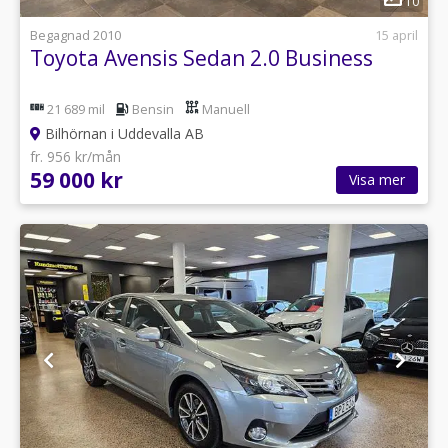
10
Begagnad 2010
15 april
Toyota Avensis Sedan 2.0 Business
21 689 mil
Bensin
Manuell
Bilhörnan i Uddevalla AB
fr. 956 kr/mån
59 000 kr
Visa mer