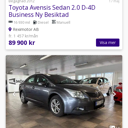
Begagnad 2012
17 maj
Toyota Avensis Sedan 2.0 D-4D
Business Ny Besiktad
16 930 mil
Diesel
Manuell
Reximotor AB
fr. 1 457 kr/mån
89 900 kr
Visa mer
1