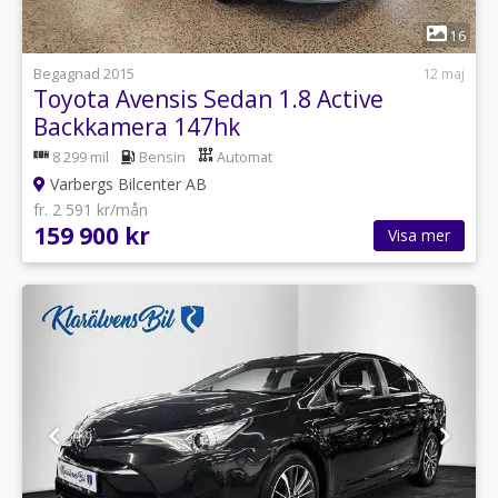
1
16
Begagnad 2015
12 maj
Toyota Avensis Sedan 1.8 Active
Backkamera 147hk
8 299 mil
Bensin
Automat
Varbergs Bilcenter AB
fr. 2 591 kr/mån
159 900 kr
Visa mer