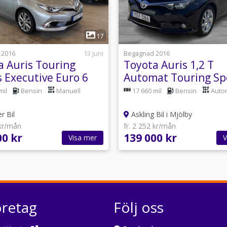
1
1
17
 2016
13 juni
Begagnad 2016
a Auris Touring
Toyota Auris 1,2 T
s Executive Euro 6
Automat Touring Sp
Nybes
Active Dragkrok
mil
Bensin
Manuell
17 660 mil
Bensin
Auto
r Bil
Askling Bil i Mjölby
 kr/mån
fr. 2 252 kr/mån
00 kr
139 000 kr
Visa mer
V
öretag
Följ oss