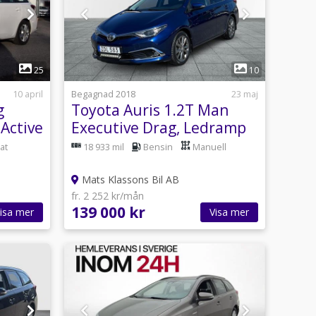
1
25
10
10 april
Begagnad 2018
23 maj
g
Toyota Auris 1.2T Man
Active
Executive Drag, Ledramp
at
18 933 mil
Bensin
Manuell
Mats Klassons Bil AB
fr. 2 252 kr/mån
139 000 kr
isa mer
Visa mer