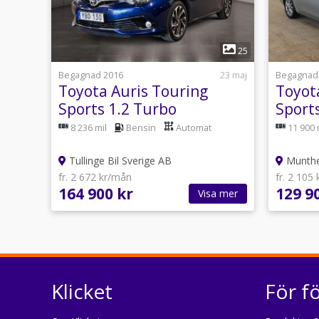
1
25
Begagnad 2016
23 maj
Begagnad
Toyota Auris Touring
Toyot
Sports 1.2 Turbo
Sport
Multidrive S Active Plus
Drag 
8 236 mil
Bensin
Automat
11 900 
Läder
Tullinge Bil Sverige AB
Munthe
fr. 2 672 kr/mån
fr. 2 105
164 900 kr
129 9
Visa mer
Klicket
För f