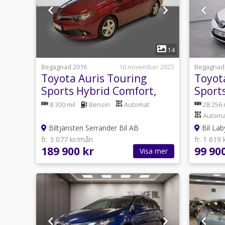
1
14
Begagnad 2016
16 november 2025
Begagnad
Toyota Auris Touring
Toyot
Sports Hybrid Comfort,
Sport
Intense Edition Euro 6
Euro 
8 300 mil
Bensin
Automat
28 256 
Automa
Biltjänsten Serrander Bil AB
Bil Lab
fr. 3 077 kr/mån
fr. 1 619
189 900 kr
99 90
Visa mer