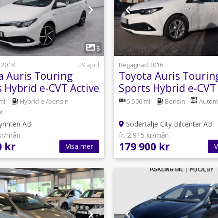
1
1
8
 2018
29 april
Begagnad 2016
a Auris Touring
Toyota Auris Tourin
s Hybrid e-CVT Active
Sports Hybrid e-CVT 
6
Euro 6 Navi
mil
Hybrid el/bensin
5 500 mil
Bensin
Autom
t
yrinten AB
Södertälje City Bilcenter AB
 kr/mån
fr. 2 915 kr/mån
0 kr
179 900 kr
Visa mer
V