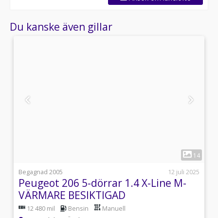
Du kanske även gillar
1
1
14
i
Begagnad 2005
12 juli 2025
Peugeot 206 5-dörrar 1.4 X-Line M-
A
VÄRMARE BESIKTIGAD
12 480 mil
Bensin
Manuell