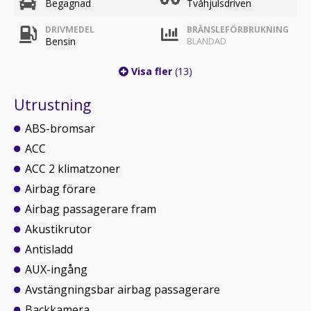
Begagnad
Tvåhjulsdriven
DRIVMEDEL
BRÄNSLEFÖRBRUKNING
Bensin
BLANDAD
Visa fler
(13)
Utrustning
ABS-bromsar
ACC
ACC 2 klimatzoner
Airbag förare
Airbag passagerare fram
Akustikrutor
Antisladd
AUX-ingång
Avstängningsbar airbag passagerare
Backkamera