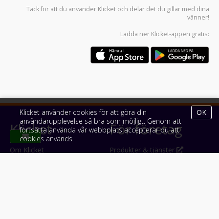
Tack för att du använder
Klicket
och delar det du gillar med dina
vänner!
Ladda ner
Klicket-appen
gratis:
Klicket använder cookies för att göra din
OK
användarupplevelse så bra som möjligt. Genom att
Klicket
För företag
fortsätta använda vår webbplats accepterar du att
cookies används.
Om Klicket
Produkter & tjänster
Säljtips
Annonsera
Kontakt & support
Bli kund hos Klicket
Press
Handlarlogin
Tyck till om Klicket