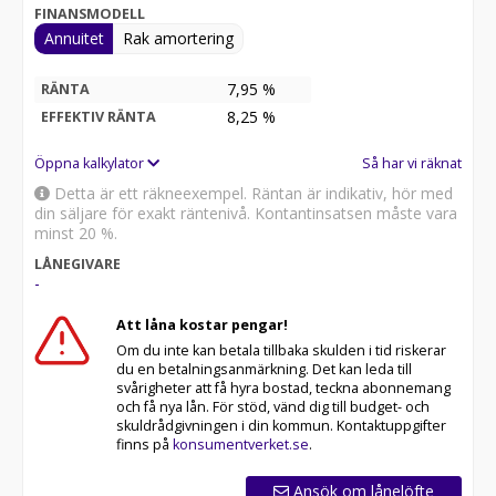
FINANSMODELL
Annuitet
Rak amortering
7,95 %
RÄNTA
8,25
%
EFFEKTIV RÄNTA
Öppna kalkylator
Så har vi räknat
Detta är ett räkneexempel. Räntan är indikativ, hör med
din säljare för exakt räntenivå. Kontantinsatsen måste vara
minst 20 %.
LÅNEGIVARE
-
Att låna kostar pengar!
Om du inte kan betala tillbaka skulden i tid riskerar
du en betalningsanmärkning. Det kan leda till
svårigheter att få hyra bostad, teckna abonnemang
och få nya lån. För stöd, vänd dig till budget- och
skuldrådgivningen i din kommun. Kontaktuppgifter
finns på
konsumentverket.se
.
Ansök om lånelöfte