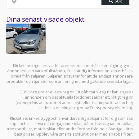
Sök
Dina senast visade objekt
Klicket tar inget ansvar för annonsens innehåll eller tillgänglighet.
Annonsen kan vara ofullständig. Fullständig information kan erhållas
direkt från säljaren. Säljaren ansvarar för att de endast annonsera
produkter och tjänster som är i enlighet med gällande svenska lagar.
OBS! V-reg.nr är ej äkta reg.nr. Ett påhittat V-reg.nr kan anges i
annonsen om det aktuella fordonet saknar ett riktigt reg.nr
(exempelvis att fordonet är helt nytt eller har importerats och ej
tilldelats ett riktigt reg.nr av Transportstyrelsen än).
Klicket.se
: Enkel, trygg och användarvänlig söktjänst för dig som ska
köpa och sälja
nya och begagnade bilar
,
båtar
,
husvagnar
,
husbilar
,
transportbilar
,
motorcyklar
eller andra fordon från hela Sverige. Hitta
bäst priser. Upplev våra smarta sökfunktioner med snabba filter.