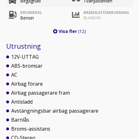
Begagnad
Tvåhjulsdriven
DRIVMEDEL
BRÄNSLEFÖRBRUKNING
Bensin
BLANDAD
Visa fler
(12)
Utrustning
12V-UTTAG
ABS-bromsar
AC
Airbag förare
Airbag passagerare fram
Antisladd
Avstängningsbar airbag passagerare
Barnlås
Broms-assistans
CD-Stereo