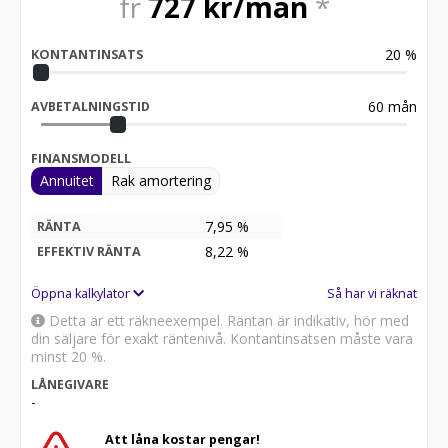
fr
727
kr/mån
*
20
%
KONTANTINSATS
60
mån
AVBETALNINGSTID
FINANSMODELL
Annuitet
Rak amortering
7,95 %
RÄNTA
8,22
%
EFFEKTIV RÄNTA
Öppna kalkylator
Så har vi räknat
Detta är ett räkneexempel. Räntan är indikativ, hör med
din säljare för exakt räntenivå. Kontantinsatsen måste vara
minst 20 %.
LÅNEGIVARE
-
Att låna kostar pengar!