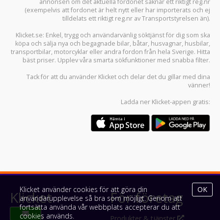
annonsen om det aktuella fordonet saknar ett riktigt reg.nr
(exempelvis att fordonet är helt nytt eller har importerats och ej
tilldelats ett riktigt reg.nr av Transportstyrelsen än).
Klicket.se
: Enkel, trygg och användarvänlig söktjänst för dig som ska
köpa och sälja
nya och begagnade bilar
,
båtar
,
husvagnar
,
husbilar
,
transportbilar
,
motorcyklar
eller andra fordon från hela Sverige. Hitta
bäst priser. Upplev våra smarta sökfunktioner med snabba filter.
Tack för att du använder
Klicket
och delar det du gillar med dina
vänner!
Ladda ner
Klicket-appen
gratis:
Klicket använder cookies för att göra din
OK
Klicket
För företag
användarupplevelse så bra som möjligt. Genom att
fortsätta använda vår webbplats accepterar du att
cookies används.
Om Klicket
Produkter & tjänster