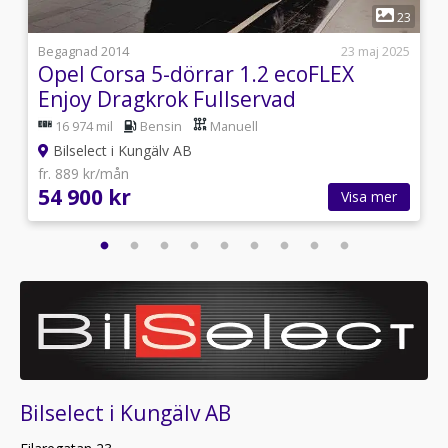
1
4
23
1
Begagnad 2014
23 maj 2025
Opel Corsa 5-dörrar 1.2 ecoFLEX
Enjoy Dragkrok Fullservad
16 974 mil
Bensin
Manuell
Bilselect i Kungälv AB
fr. 889 kr/mån
54 900 kr
Visa mer
Bilselect i Kungälv AB