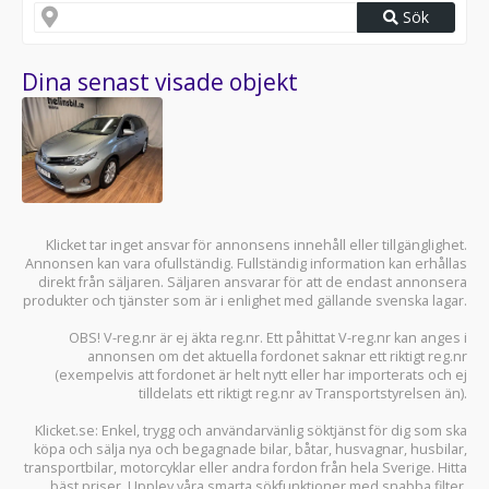
Sök
Dina senast visade objekt
Klicket tar inget ansvar för annonsens innehåll eller tillgänglighet.
Annonsen kan vara ofullständig. Fullständig information kan erhållas
direkt från säljaren. Säljaren ansvarar för att de endast annonsera
produkter och tjänster som är i enlighet med gällande svenska lagar.
OBS! V-reg.nr är ej äkta reg.nr. Ett påhittat V-reg.nr kan anges i
annonsen om det aktuella fordonet saknar ett riktigt reg.nr
(exempelvis att fordonet är helt nytt eller har importerats och ej
tilldelats ett riktigt reg.nr av Transportstyrelsen än).
Klicket.se
: Enkel, trygg och användarvänlig söktjänst för dig som ska
köpa och sälja
nya och begagnade bilar
,
båtar
,
husvagnar
,
husbilar
,
transportbilar
,
motorcyklar
eller andra fordon från hela Sverige. Hitta
bäst priser. Upplev våra smarta sökfunktioner med snabba filter.