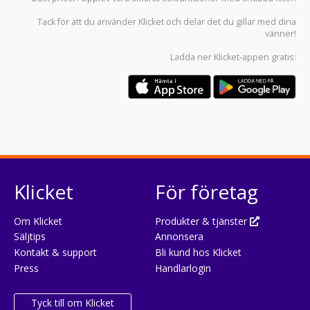
Tack för att du använder
Klicket
och delar det du gillar med dina
vänner!
Ladda ner
Klicket-appen
gratis:
Klicket
För företag
Om Klicket
Produkter & tjänster
Säljtips
Annonsera
Kontakt & support
Bli kund hos Klicket
Press
Handlarlogin
Tyck till om Klicket