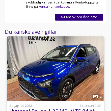
skuldrådgivningen i din kommun. Kontaktuppgifter
finns på
konsumentverket.se
.
Ansök om lånelöfte
Du kanske även gillar
1
9
16
l
Begagnad 2022
31 januari 2023