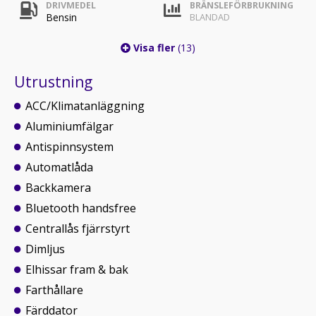
DRIVMEDEL
BRÄNSLEFÖRBRUKNING
Bensin
BLANDAD
Visa fler
(13)
Utrustning
ACC/Klimatanläggning
Aluminiumfälgar
Antispinnsystem
Automatlåda
Backkamera
Bluetooth handsfree
Centrallås fjärrstyrt
Dimljus
Elhissar fram & bak
Farthållare
Färddator