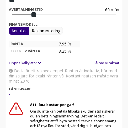
60
mån
AVBETALNINGSTID
FINANSMODELL
Annuitet
Rak amortering
7,95 %
RÄNTA
8,25
%
EFFEKTIV RÄNTA
Öppna kalkylator
Så har vi räknat
Detta är ett räkneexempel. Räntan är indikativ, hör med
din säljare för exakt räntenivå. Kontantinsatsen måste vara
minst 20 %.
LÅNEGIVARE
-
Att låna kostar pengar!
Om du inte kan betala tillbaka skulden i tid riskerar
du en betalningsanmärkning. Det kan leda till
svårigheter att få hyra bostad, teckna abonnemang
och få nya lån. För stöd, vänd dig till budget- och