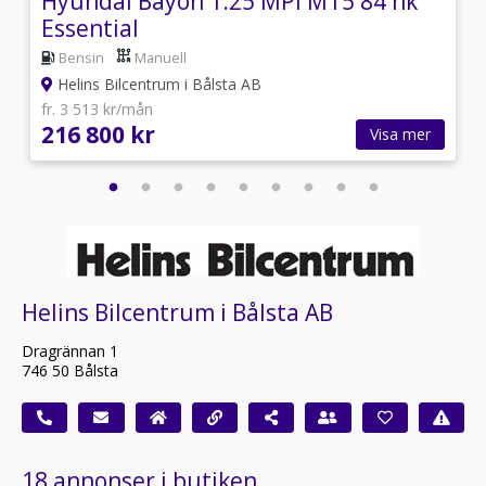
Hyundai Bayon 1.25 MPi MT5 84 hk
Essential
Bensin
Manuell
Helins Bilcentrum i Bålsta AB
fr. 3 513 kr/mån
216 800 kr
Visa mer
Helins Bilcentrum i Bålsta AB
Dragrännan 1
746 50 Bålsta
18 annonser i butiken