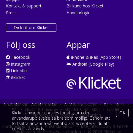
Kontakt & support
Bli kund hos Klicket
Press
Handlarlogin
Tyck till om Klicket
Följ oss
Appar
Facebook
iPhone & iPad (App Store)
Instagram
Android (Google Play)
LinkedIn
#klicket
Snabblänkar:
Arbetsmaskin
•
ATV & snöskoter
•
Bil
•
Buss
•
Båt
•
Husbil & husvagn
•
Hästbil & hästsläp
•
Lastbil
•
Klicket använder cookies för att göra din
OK
Motorcykel & moped
•
Släpfordon
användarupplevelse så bra som möjligt. Genom att
fortsätta använda vår webbplats accepterar du att
Fordonsköp online
•
Användarvillkor
•
Integritetspolicy & GDPR
•
cookies används.
Söktjänsten för Sveriges alla fordon
•
© 2026 Klicket.se