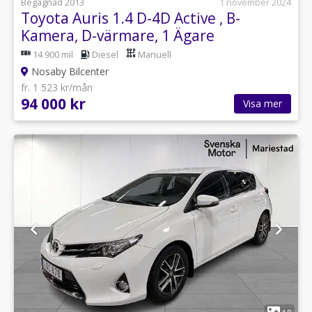
Begagnad 2013
1 november 2024
Toyota Auris 1.4 D-4D Active , B-
Kamera, D-värmare, 1 Ägare
14 900 mil
Diesel
Manuell
Nosaby Bilcenter
fr. 1 523 kr/mån
94 000 kr
Visa mer
1