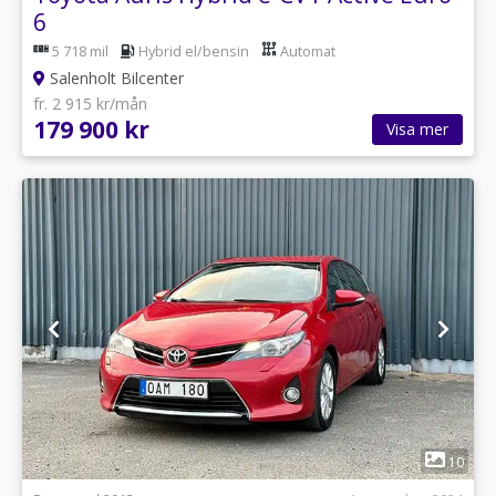
6
5 718 mil
Hybrid el/bensin
Automat
Salenholt Bilcenter
fr. 2 915 kr/mån
179 900 kr
Visa mer
1
10