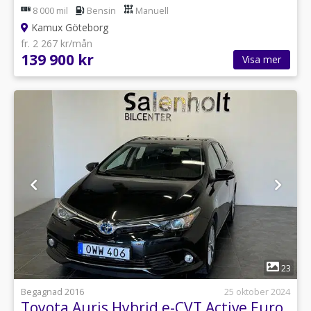
8 000 mil
Bensin
Manuell
Kamux Göteborg
fr. 2 267 kr/mån
139 900 kr
Visa mer
1
23
Begagnad 2016
25 oktober 2024
Toyota Auris Hybrid e-CVT Active Euro