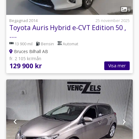
1
9
Begagnad 2014
25 november 2025
Toyota Auris Hybrid e-CVT Edition 50 ,
....
13 900 mil
Bensin
Automat
Bruces Bilhall AB
fr. 2 105 kr/mån
129 900 kr
Visa mer