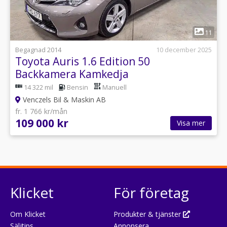
1
11
Begagnad 2014
10 december 2025
Toyota Auris 1.6 Edition 50
Backkamera Kamkedja
14 322 mil
Bensin
Manuell
Venczels Bil & Maskin AB
fr. 1 766 kr/mån
109 000 kr
Visa mer
Klicket
För företag
Om Klicket
Produkter & tjänster
Säljtips
Annonsera