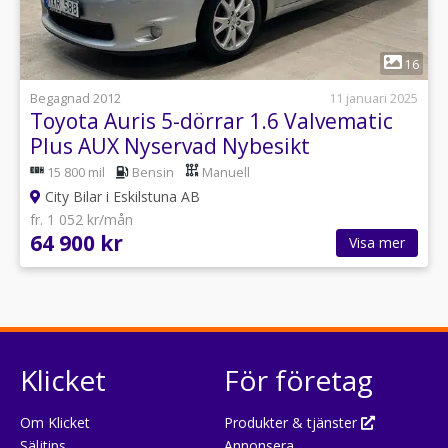
1
16
Begagnad 2012
11 januari 2025
Toyota Auris 5-dörrar 1.6 Valvematic
Plus AUX Nyservad Nybesikt
15 800 mil
Bensin
Manuell
City Bilar i Eskilstuna AB
fr. 1 052 kr/mån
64 900 kr
Visa mer
Klicket
För företag
Om Klicket
Produkter & tjänster
Säljtips
Annonsera