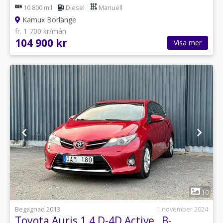
10 800 mil
Diesel
Manuell
Kamux Borlänge
fr. 1 700 kr/mån
104 900 kr
Visa mer
1
10
Begagnad 2013
1 november 2024
Toyota Auris 1.4 D-4D Active , B-