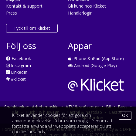
Kontakt & support
Bli kund hos Klicket
Press
Handlarlogin
Tyck till om Klicket
Följ oss
Appar
Facebook
iPhone & iPad (App Store)
Instagram
Android (Google Play)
LinkedIn
#klicket
Snabblänkar:
Arbetsmaskin
•
ATV & snöskoter
•
Bil
•
Buss
•
Båt
•
Husbil & husvagn
•
Hästbil & hästsläp
•
Lastbil
•
Klicket använder cookies för att göra din
OK
Motorcykel & moped
•
Släpfordon
användarupplevelse så bra som möjligt. Genom att
fortsätta använda vår webbplats accepterar du att
Fordonsköp online
•
Användarvillkor
•
Integritetspolicy & GDPR
•
cookies används.
Söktjänsten för Sveriges alla fordon
•
© 2026 Klicket.se