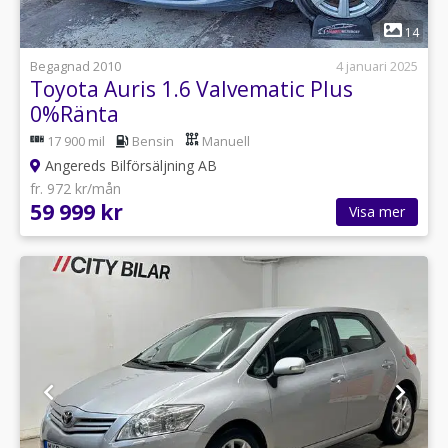
1
14
Begagnad 2010
4 januari 2025
Toyota Auris 1.6 Valvematic Plus
0%Ränta
17 900 mil
Bensin
Manuell
Angereds Bilförsäljning AB
fr. 972 kr/mån
59 999 kr
Visa mer