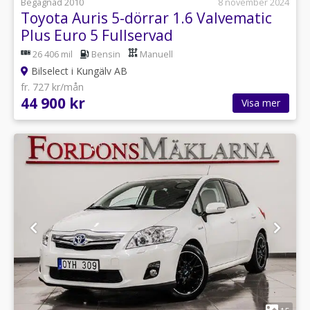
Begagnad 2010
8 november 2024
Toyota Auris 5-dörrar 1.6 Valvematic
Plus Euro 5 Fullservad
26 406 mil
Bensin
Manuell
Bilselect i Kungälv AB
fr. 727 kr/mån
44 900 kr
Visa mer
1