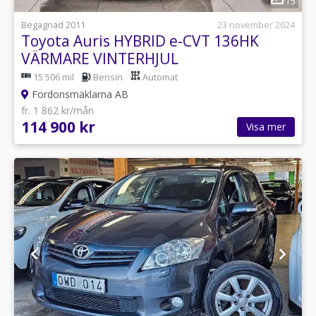
15
Begagnad 2011
23 november 2024
Toyota Auris HYBRID e-CVT 136HK
VÄRMARE VINTERHJUL
15 506 mil
Bensin
Automat
Fordonsmäklarna AB
fr. 1 862 kr/mån
114 900 kr
Visa mer