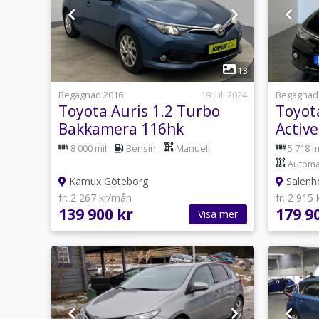
1
13
Begagnad 2016
19 juli 2024
Begagnad
Toyota Auris 1.2 Turbo
Toyot
Bakkamera 116hk
Active
8 000 mil
Bensin
Manuell
5 718 m
Automa
Kamux Göteborg
Salenho
fr. 2 267 kr/mån
fr. 2 915
139 900 kr
179 9
Visa mer