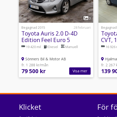
1
7
Begagnad 2015
28 februari
Begagnad
Toyota Auris 2.0 D-4D
Toyota
Edition Feel Euro 5
CVT, 
19 420 mil
Diesel
Manuell
16 926 
Sönners Bil & Motor AB
Hjalmar
fr. 1 288 kr/mån
fr. 2 267
79 500 kr
139 9
Visa mer
Klicket
För f