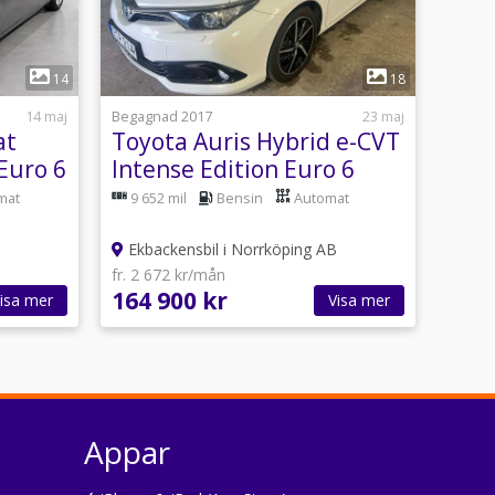
1
14
18
14 maj
Begagnad 2017
23 maj
at
Toyota Auris Hybrid e-CVT
Euro 6
Intense Edition Euro 6
mat
9 652 mil
Bensin
Automat
Ekbackensbil i Norrköping AB
fr. 2 672 kr/mån
164 900 kr
isa mer
Visa mer
Appar