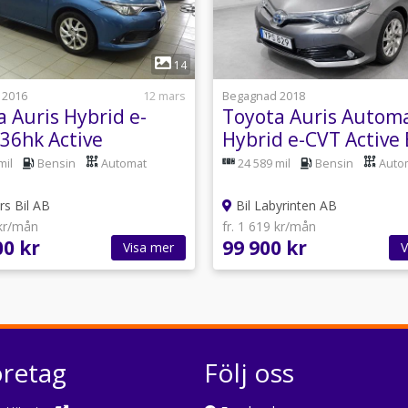
1
1
14
 2016
12 mars
Begagnad 2018
 Auris Hybrid e-
Toyota Auris Autom
136hk Active
Hybrid e-CVT Active 
mil
Bensin
Automat
24 589 mil
Bensin
Auto
s Bil AB
Bil Labyrinten AB
 kr/mån
fr. 1 619 kr/mån
00 kr
99 900 kr
Visa mer
V
öretag
Följ oss