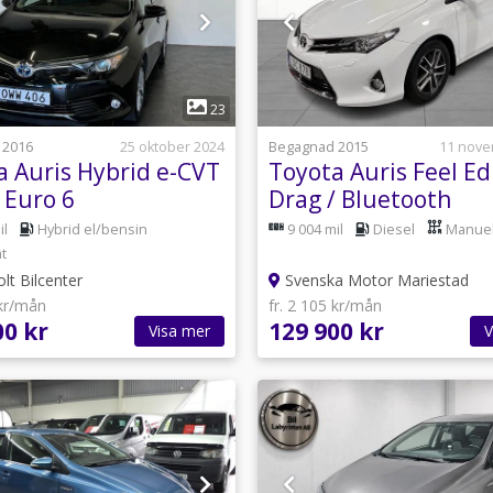
1
1
23
 2016
25 oktober 2024
Begagnad 2015
11 nove
a Auris Hybrid e-CVT
Toyota Auris Feel Edi
 Euro 6
Drag / Bluetooth
il
Hybrid el/bensin
9 004 mil
Diesel
Manuel
t
lt Bilcenter
Svenska Motor Mariestad
 kr/mån
fr. 2 105 kr/mån
00 kr
129 900 kr
Visa mer
V