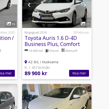
1
18
27
mber 2025
Begagnad 2016
28 februari
tion /
Toyota Auris 1.6 D-4D
Business Plus, Comfort
Euro 6 S&V hjul
l
16 600 mil
Diesel
Manuell
AZ-BIL i Huskvarna
fr. 1 457 kr/mån
89 900 kr
isa mer
Visa mer