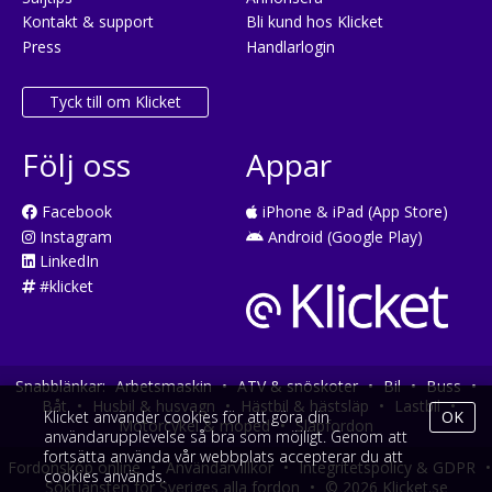
Kontakt & support
Bli kund hos Klicket
Press
Handlarlogin
Tyck till om Klicket
Följ oss
Appar
Facebook
iPhone & iPad (App Store)
Instagram
Android (Google Play)
LinkedIn
#klicket
Snabblänkar:
Arbetsmaskin
•
ATV & snöskoter
•
Bil
•
Buss
•
Båt
•
Husbil & husvagn
•
Hästbil & hästsläp
•
Lastbil
•
Klicket använder cookies för att göra din
OK
Motorcykel & moped
•
Släpfordon
användarupplevelse så bra som möjligt. Genom att
fortsätta använda vår webbplats accepterar du att
Fordonsköp online
•
Användarvillkor
•
Integritetspolicy & GDPR
•
cookies används.
Söktjänsten för Sveriges alla fordon
•
© 2026 Klicket.se