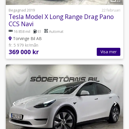
22
Begagnad 2019
22 februari
Tesla Model X Long Range Drag Pano
CCS Navi
16 858 mil
El
Automat
Torvinge Bil AB
fr. 5 979 kr/mån
369 000 kr
Visa mer