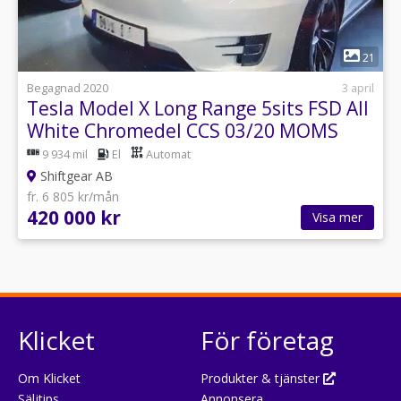
1
21
Begagnad 2020
3 april
Tesla Model X Long Range 5sits FSD All
White Chromedel CCS 03/20 MOMS
9 934 mil
El
Automat
Shiftgear AB
fr. 6 805 kr/mån
420 000 kr
Visa mer
Klicket
För företag
Om Klicket
Produkter & tjänster
Säljtips
Annonsera