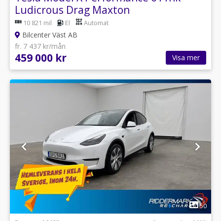
Ludicrous Drag Maxton
10 821 mil
El
Automat
Bilcenter Väst AB
fr. 7 437 kr/mån
459 000 kr
Visa mer
1
50