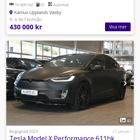
10 900 mil
El
Automat
Kamux Upplands Väsby
fr. 6 967 kr/mån
430 000 kr
Visa mer
1
43
Begagnad 2020
27 januari
Tesla Model X Performance 611hk