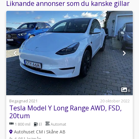
Liknande annonser som du kanske gillar
1
6
Begagnad 2021
20 oktober 2022
Tesla Model Y Long Range AWD, FSD,
20tum
1 800 mil
El
Automat
Autohuset CM i Skåne AB
fr. 6 951 kr/mån