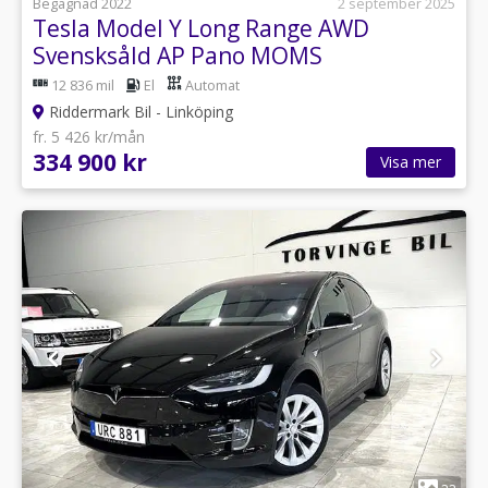
Begagnad 2022
2 september 2025
Tesla Model Y Long Range AWD
Svensksåld AP Pano MOMS
12 836 mil
El
Automat
Riddermark Bil - Linköping
fr. 5 426 kr/mån
334 900 kr
Visa mer
1