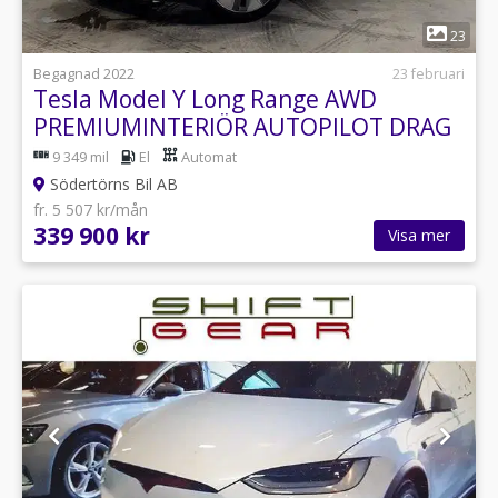
1
23
Begagnad 2022
23 februari
Tesla Model Y Long Range AWD
PREMIUMINTERIÖR AUTOPILOT DRAG
MOMSBIL
9 349 mil
El
Automat
Södertörns Bil AB
fr. 5 507 kr/mån
339 900 kr
Visa mer