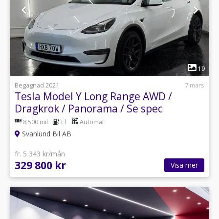
1
19
Begagnad 2021
7 mars
Tesla Model Y Long Range AWD /
Dragkrok / Panorama / Se spec
8 500 mil
El
Automat
Svanlund Bil AB
fr. 5 343 kr/mån
329 800 kr
Visa mer