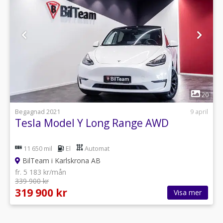
1
20
Begagnad 2021
9 april
Tesla Model Y Long Range AWD
11 650 mil
El
Automat
BilTeam i Karlskrona AB
fr. 5 183 kr/mån
339 900 kr
319 900 kr
Visa mer