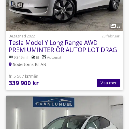
1
23
Begagnad 2022
23 februari
Tesla Model Y Long Range AWD
PREMIUMINTERIÖR AUTOPILOT DRAG
MOMSBIL
9 349 mil
El
Automat
Södertörns Bil AB
fr. 5 507 kr/mån
339 900 kr
Visa mer