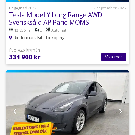
Begagnad 2022
2 september 2025
Tesla Model Y Long Range AWD
Svensksåld AP Pano MOMS
12 836 mil
El
Automat
Riddermark Bil - Linköping
fr. 5 426 kr/mån
334 900 kr
Visa mer