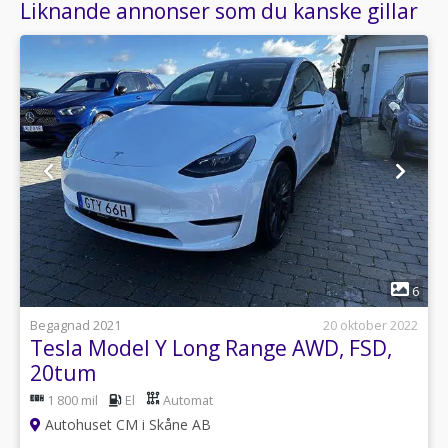
Liknande annonser som du kanske gillar
1
6
Begagnad 2021
20 oktober 2022
Tesla Model Y Long Range AWD, FSD,
20tum
1 800 mil
El
Automat
Autohuset CM i Skåne AB