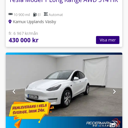
10 900 mil
El
Automat
Kamux Upplands Väsby
fr. 6 967 kr/mån
430 000 kr
Visa mer
1
50