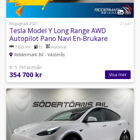
1
199
Begagnad 2021
21 juli
Tesla Model Y Long Range AWD
Autopilot Pano Navi En-Brukare
7 825 mil
El
Automat
Riddermark Bil - Västerås
fr. 5 747 kr/mån
354 700 kr
Visa mer