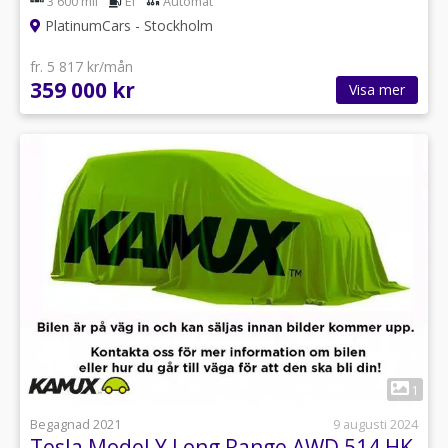
3 600 mil
El
Automat
PlatinumCars - Stockholm
fr. 5 817 kr/mån
359 000 kr
Visa mer
1
Begagnad 2021
9 augusti 2024
Tesla Model Y Long Range AWD 514 HK