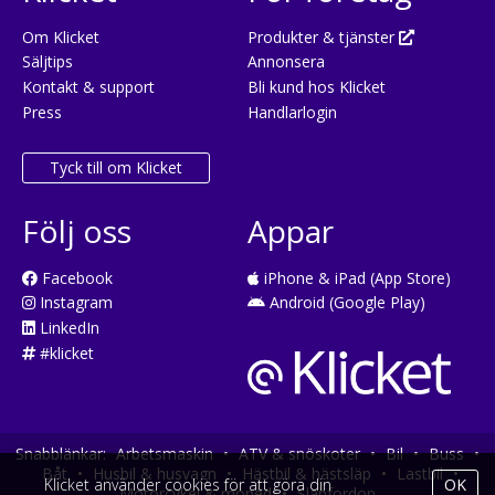
Om Klicket
Produkter & tjänster
Säljtips
Annonsera
Kontakt & support
Bli kund hos Klicket
Press
Handlarlogin
Tyck till om Klicket
Följ oss
Appar
Facebook
iPhone & iPad (App Store)
Instagram
Android (Google Play)
LinkedIn
#klicket
Snabblänkar:
Arbetsmaskin
•
ATV & snöskoter
•
Bil
•
Buss
•
Båt
•
Husbil & husvagn
•
Hästbil & hästsläp
•
Lastbil
•
Klicket använder cookies för att göra din
OK
Motorcykel & moped
•
Släpfordon