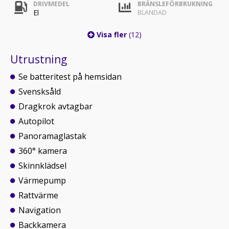
DRIVMEDEL
BRÄNSLEFÖRBRUKNING
El
BLANDAD
Visa fler
(12)
Utrustning
Se batteritest på hemsidan
Svensksåld
Dragkrok avtagbar
Autopilot
Panoramaglastak
360° kamera
Skinnklädsel
Värmepump
Rattvärme
Navigation
Backkamera