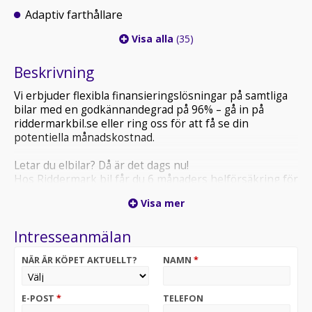
Adaptiv farthållare
Visa alla
(35)
Beskrivning
Vi erbjuder flexibla finansieringslösningar på samtliga
bilar med en godkännandegrad på 96% – gå in på
riddermarkbil.se eller ring oss för att få se din
potentiella månadskostnad.
Letar du elbilar? Då är det dags nu!
Hos Riddermark bil får du 6 månaders helförsäkring för
endast 3500:-
Visa mer
Välj bland 700 leveransklara elbilar - Riddermark bil!
Intresseanmälan
Riddermark Bil har Sveriges NÖJDASTE kunder enligt
Trustpilot
NÄR ÄR KÖPET AKTUELLT?
NAMN
*
*OOU94R* *Vi tar emot alla inbyten och erbjuder
hemleverans i hela Sverige!*
E-POST
*
TELEFON
Köp din drömbil hos Riddermark Bil Järfälla! 08-572 142