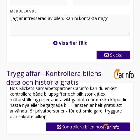
40
MEDDELANDE
Tesla Model 3 Standard Range Plus – en modern och
stilren elbil som kombinerar imponerande räckvidd,
snabb acceleration och avancerad teknik. Den
helelektriska drivlinan ger en tyst och smidig
körupplevelse med låga driftskostnader, perfekt för
Visa fler fält
både vardag och långresor. Med sin minimalistiska
interiör, hög säkerhetsnivå och tillgång till Teslas
Skicka
omfattande Supercharger-nätverk är Model 3 Standard
Range Plus ett utmärkt val för dig som vill köra el med
komfort, innovation och körglädje.
Trygg affär - Kontrollera bilens
data och historia gratis
Utrustning inkluderar:
Hos Klickets samarbetspartner Car.info kan du enkelt
- Fyrhjulsdrift/AWD
kontrollera både biluppgifter och bilhistorik (t.ex.
- Dragkrok avtagbar
mätarställning) eller andra viktiga data när du ska köpa din
- Panoramatak
nästa nya eller begagnade bil. Tjänsten är helt gratis att
- 360° kamera
använda för privatpersoner - för ett smidigare, tryggare
- Värmepump
och säkrare bilköp!
- Skinnklädsel
Kontrollera bilen hos
- Elektrisk bagagelucka