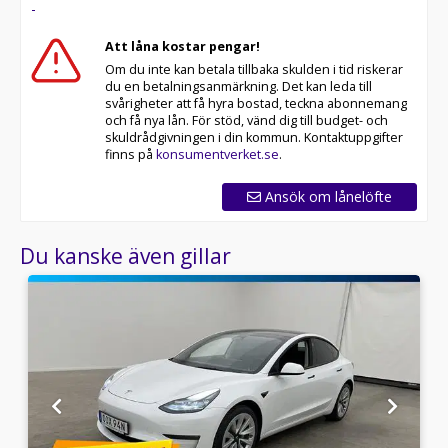
-
* Våra bilar är testade på över 100 punkter
* Kvalitetssäkrade bilar
Att låna kostar pengar!
Om du inte kan betala tillbaka skulden i tid riskerar
Telefontider:
du en betalningsanmärkning. Det kan leda till
svårigheter att få hyra bostad, teckna abonnemang
Besökstider i butik:
och få nya lån. För stöd, vänd dig till budget- och
skuldrådgivningen i din kommun. Kontaktuppgifter
RIDDERMARK BIL TRYGGHETSPAKET:
finns på
konsumentverket.se
.
Skydda din bil med vårt trygghetspaket. Välj mellan 12-
60 månaders garanti och komplettera med extra
Ansök om lånelöfte
hjuluppsättningar till bra priser. Gör ditt bilköp tryggt
och enkelt hos oss.
Du kanske även gillar
Med korta lagertider försvinner våra bilar snabbt! Ring
oss idag för att reservera din bil: 08-572 142 40. Vi
erbjuder även skräddarsydd finansiering och 14 dagars
fri försäkring från Folksam.
Se hur vi genomför våra tester här:
Välkomna!