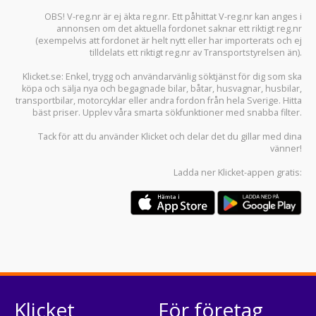
OBS! V-reg.nr är ej äkta reg.nr. Ett påhittat V-reg.nr kan anges i
annonsen om det aktuella fordonet saknar ett riktigt reg.nr
(exempelvis att fordonet är helt nytt eller har importerats och ej
tilldelats ett riktigt reg.nr av Transportstyrelsen än).
Klicket.se
: Enkel, trygg och användarvänlig söktjänst för dig som ska
köpa och sälja
nya och begagnade bilar
,
båtar
,
husvagnar
,
husbilar
,
transportbilar
,
motorcyklar
eller andra fordon från hela Sverige. Hitta
bäst priser. Upplev våra smarta sökfunktioner med snabba filter.
Tack för att du använder
Klicket
och delar det du gillar med dina
vänner!
Ladda ner
Klicket-appen
gratis:
Klicket
För företag