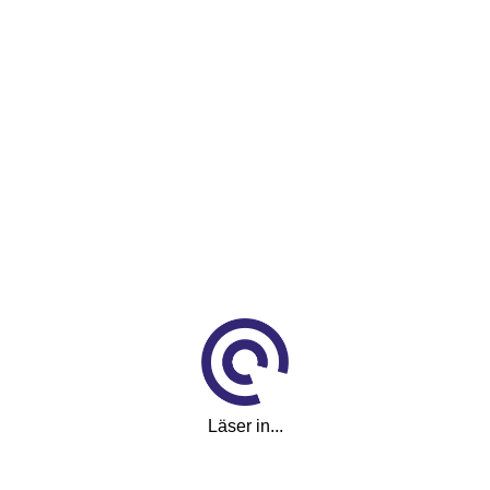
ca 360 kr/år
Pris
274 800 kr
Månadskostnad
4 452
kr/mån
Reg.nr
TBP98N
Visa fler
(12)
Läser in...
Visa färre
Utrustning