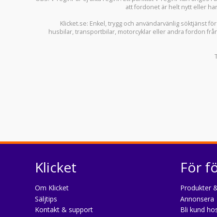
att fordonet är helt nytt eller ha
Klicket.se
: Enkel, trygg och användarvänlig söktjänst fö
husbilar
,
transportbilar
,
motorcyklar
eller andra fordon frå
Klicket
För f
Om Klicket
Produkter &
Säljtips
Annonsera
Kontakt & support
Bli kund hos