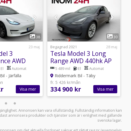
1
1
38
30
23 maj
Begagnad 2021
28 maj
B
del 3
Tesla Model 3 Long
T
ance AWD
Range AWD 440hk AP
-Såld
Svensksåld En ägare
A
El
Automat
5 489 mil
El
Automat
 1-bruk
l - Järfälla
Riddermark Bil - Täby
ån
fr. 5 426 kr/mån
f
kr
334 900 kr
2
Visa mer
Visa mer
llgänglighet. Annonsen kan vara ofullständig. Fullständig information kan
 endast annonsera produkter och tjänster som är i enlighet med gällande
svenska lagar.
i annonsen om det aktuella fordonet saknar ett riktigt reg.nr (exempelvis