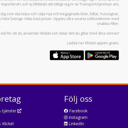
r importerats och ej tilldelats ett riktigt reg.nr av Transportstyrelsen än).
r dig som ska köpa och sälja
nya och begagnade bilar
,
båtar
,
husvagnar
,
n hela Sverige. Hitta bäst priser. Upplev våra smarta sökfunktioner med
snabba filter.
Tack för att du använder
Klicket
och delar det du gillar med dina vänner!
Ladda ner
Klicket-appen
gratis:
öretag
Följ oss
 tjänster
Facebook
Instagram
 Klicket
LinkedIn