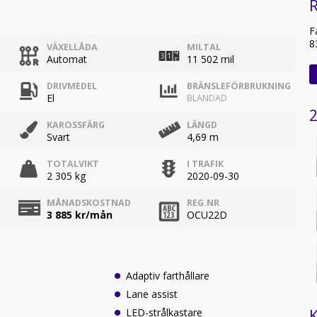
R
F
8
VÄXELLÅDA
MILTAL
Automat
11 502 mil
DRIVMEDEL
BRÄNSLEFÖRBRUKNING
El
BLANDAD
2
KAROSSFÄRG
LÄNGD
Svart
4,69 m
TOTALVIKT
I TRAFIK
2 305 kg
2020-09-30
MÅNADSKOSTNAD
REG.NR
3 885
kr/mån
OCU22D
Adaptiv farthållare
Lane assist
K
LED-strålkastare