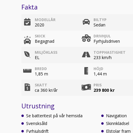
Fakta
MODELLÅR
BILTYP
2020
Sedan
SKICK
DRIVHJUL
Begagnad
Fyrhjulsdriven
MILJÖKLASS
TOPPHASTIGHET
EL
233 km/h
BREDD
HÖJD
1,85 m
1,44 m
SKATT
PRIS
ca 360 kr/år
239 800 kr
Utrustning
Se batteritest på vår hemsida
Navigation
Svensksåld
Skinnklädsel
Fyrhjulsdrift
Elstolar fram