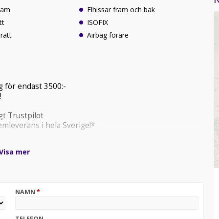
ram
Elhissar fram och bak
tt
ISOFIX
ratt
Airbag förare
 för endast 3500:-
!
t Trustpilot
mleverans i hela Sverige!*
!
Visa mer
NAMN
*
TELEFON