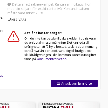
Detta är ett räkneexempel. Räntan är indikativ, hör
med din säljare för exakt räntenivå. Kontantinsatsen
måste vara minst 20 %.
%
märkesoberoende bilfirma! Vi säljer cirka 55000 bilar om
LÅNEGIVARE
-
r även hemleverans i hela Sverige.
n
Att låna kostar pengar!
lar rekommenderar vi våra kunder att ringa oss på 063-
Vi ordnar en finansiering som passar just dina behov och
Om du inte kan betala tillbaka skulden i tid riskerar
du en betalningsanmärkning. Det kan leda till
svårigheter att få hyra bostad, teckna abonnemang
och få nya lån. För stöd, vänd dig till budget- och
skuldrådgivningen i din kommun. Kontaktuppgifter
finns på
konsumentverket.se
.
at
Ansök om lånelöfte
maglastak,Backkamera,Navigation,Skinnklädsel,Elstolar
nsratt,Adaptiv farthållare,Lane assist,LED-
rare