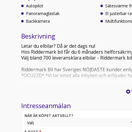
Autopilot
Sätesvärme f
Panoramaglastak
El justerbar ra
Backkamera
Multifunktions
Beskrivning
Letar du elbilar? Då är det dags nu!
Hos Riddermark bil får du 6 månaders helförsäkring
Välj bland 700 leveransklara elbilar - Riddermark bil
Riddermark Bil har Sveriges NÖJDASTE kunder enlig
*OCU22D* *Vi tar emot alla inbyten och erbjuder he
Varmt välkommen till våran anläggning i Östersund
Kontakta oss för mer information:
Intresseanmälan
Utrustning inkluderar:
NÄR ÄR KÖPET AKTUELLT?
- Svensksåld
- Fyrhjulsdrift
- Autopilot
E-POST
*