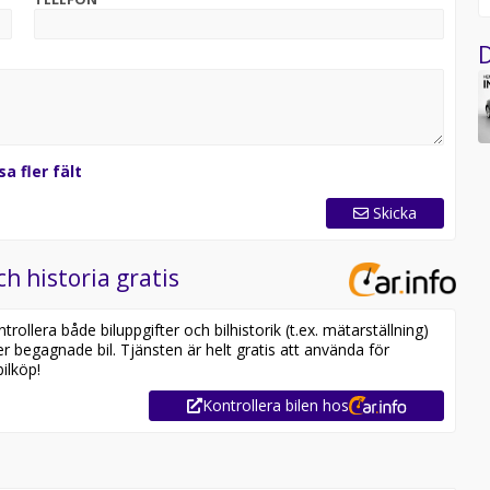
D
l 3 i lager. Se våra bilar på
odel%203
sa fler fält
Skicka
ch historia gratis
ollera både biluppgifter och bilhistorik (t.ex. mätarställning)
er begagnade bil. Tjänsten är helt gratis att använda för
ilköp!
Kontrollera bilen hos