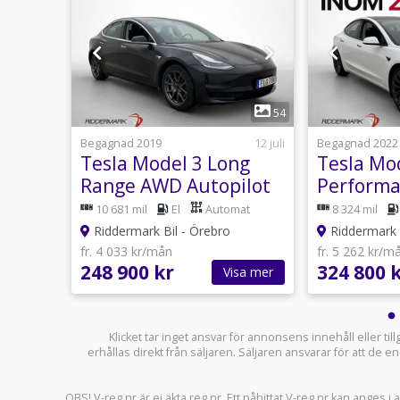
1
34
54
28 juli
Begagnad 2019
12 juli
Begagnad 2022
Tesla Model 3 Long
Tesla Mo
D
Range AWD Autopilot
Perform
-Såld
Kamera Pano Sv-Såld
MOMS SV
at
10 681 mil
El
Automat
8 324 mil
Autopilot
Riddermark Bil - Örebro
Riddermark Bi
fr. 4 033 kr/mån
fr. 5 262 kr/m
248 900 kr
324 800 
sa mer
Visa mer
Klicket tar inget ansvar för annonsens innehåll eller ti
erhållas direkt från säljaren. Säljaren ansvarar för att de
OBS! V-reg.nr är ej äkta reg.nr. Ett påhittat V-reg.nr kan anges 