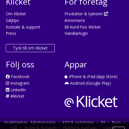
Klicket
För företag
Om Klicket
Produkter & tjänster
Säljtips
Annonsera
Kontakt & support
Bli kund hos Klicket
Press
Handlarlogin
Tyck till om Klicket
Följ oss
Appar
Facebook
iPhone & iPad (App Store)
Instagram
Android (Google Play)
LinkedIn
#klicket
Snabblänkar:
Arbetsmaskin
•
ATV & snöskoter
•
Bil
•
Buss
•
Båt
•
Husbil & husvagn
•
Hästbil & hästsläp
•
Lastbil
•