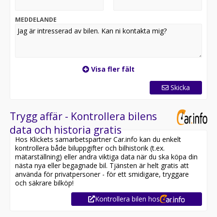
räckvidd, fyrhjulsdrift och imponerande prestanda i ett
stilrent och modernt format.
MEDDELANDE
*OBS: Vänligen ring oss innan ditt besök för att
säkerställa att bilen finns i butiken, då den kan vara
placerad på en annan anläggning eller reserverad*
Visa fler fält
Utrustning inkluderar:
- Svensksåld
Skicka
- Fyrhjulsdrift
- Dragkrok
- Panoramaglastak
Trygg affär - Kontrollera bilens
- Backkamera
data och historia gratis
- Skinnklädsel
Hos Klickets samarbetspartner Car.info kan du enkelt
kontrollera både biluppgifter och bilhistorik (t.ex.
Övrig information om bilen:
mätarställning) eller andra viktiga data när du ska köpa din
Elräckvidd enligt WLTP på 580 km
nästa nya eller begagnade bil. Tjänsten är helt gratis att
Besiktigad till och med 2027-06-30
använda för privatpersoner - för ett smidigare, tryggare
Endast två tidigare brukare
och säkrare bilköp!
Möjlighet till 12-60 månaders garanti
Kontrollera bilen hos
Besök