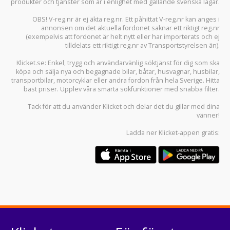
produkter och tjänster som är i enlighet med gällande svenska lagar.
OBS! V-reg.nr är ej äkta reg.nr. Ett påhittat V-reg.nr kan anges i
annonsen om det aktuella fordonet saknar ett riktigt reg.nr
(exempelvis att fordonet är helt nytt eller har importerats och ej
tilldelats ett riktigt reg.nr av Transportstyrelsen än).
Klicket.se
: Enkel, trygg och användarvänlig söktjänst för dig som ska
köpa och sälja
nya och begagnade bilar
,
båtar
,
husvagnar
,
husbilar
,
transportbilar
,
motorcyklar
eller andra fordon från hela Sverige. Hitta
bäst priser. Upplev våra smarta sökfunktioner med snabba filter.
Tack för att du använder
Klicket
och delar det du gillar med dina
vänner!
Ladda ner
Klicket-appen
gratis: