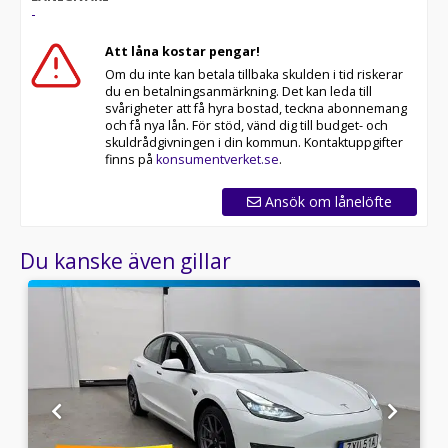
-
Med korta lagertider försvinner våra bilar snabbt! Ring
oss idag för att reservera din bil: 013-480 22 00 . Vi
Att låna kostar pengar!
erbjuder även skräddarsydd finansiering och 14 dagars
Om du inte kan betala tillbaka skulden i tid riskerar
fri försäkring från Folksam.
du en betalningsanmärkning. Det kan leda till
svårigheter att få hyra bostad, teckna abonnemang
Se hur vi genomför våra tester här:
och få nya lån. För stöd, vänd dig till budget- och
skuldrådgivningen i din kommun. Kontaktuppgifter
Telefontider:
finns på
konsumentverket.se
.
Besökstider i butik:
Ansök om lånelöfte
Välkomna!
Du kanske även gillar
Utrustning/Tillbehör:
Svensksåld,Fyrhjulsdrift,Dragkrok,Panoramaglastak,Park
högtalare,Backkamera,Navigation,Skinnklädsel,Elstolar
fram,Sätesvärme fram,El justerbar
ratt,Multifunktionsratt,Adaptiv farthållare,Lane
assist,LED-
strålkastare,Farthållare,Aircondition,Parkeringssensor
bak,Soltak/Glastak,Helskinn,Bluetooth,AC och
klimatanläggning,AC,A/C,Övrig