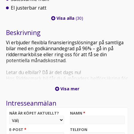
El justerbar ratt
Visa alla
(30)
Beskrivning
Vi erbjuder flexibla finansieringslösningar på samtliga
bilar med en godkännandegrad på 96% – gå in på
riddermarkbil.se eller ring oss för att få se din
potentiella månadskostnad.
Letar du elbilar? Då är det dags nu!
Hos Riddermark bil får du 6 månaders helförsäkring för
endast 3500:-
Visa mer
Välj bland 700 leveransklara elbilar - Riddermark bil!
Intresseanmälan
Riddermark Bil har Sveriges NÖJDASTE kunder enligt
Trustpilot
NÄR ÄR KÖPET AKTUELLT?
NAMN
*
*SSM55L* *Vi tar emot alla inbyten och erbjuder
hemleverans i hela Sverige!*
E-POST
*
TELEFON
Tesla Model 3 Long Range AWD kombinerar lång