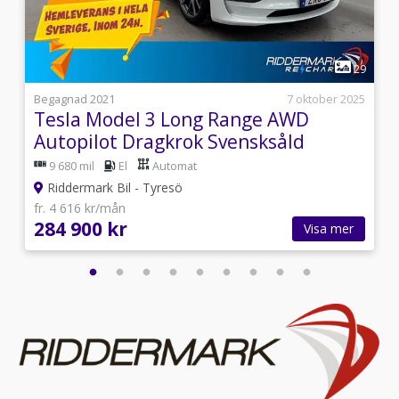
standardutrustning,Parkeringssensorer
bak,Läderinteriör,Motorvärmare,Touchskärm
1
2
29
i
Begagnad 2021
7 oktober 2025
Tesla Model 3 Long Range AWD
Autopilot Dragkrok Svensksåld
9 680 mil
El
Automat
Riddermark Bil - Tyresö
fr. 4 616 kr/mån
284 900 kr
Visa mer