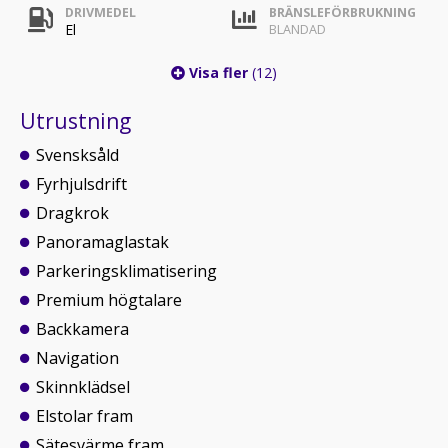
DRIVMEDEL
BRÄNSLEFÖRBRUKNING
El
BLANDAD
Visa fler
(12)
Utrustning
Svensksåld
Fyrhjulsdrift
Dragkrok
Panoramaglastak
Parkeringsklimatisering
Premium högtalare
Backkamera
Navigation
Skinnklädsel
Elstolar fram
Sätesvärme fram