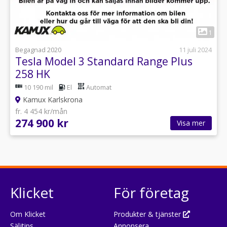
1
Begagnad 2020
11 juli 2024
Tesla Model 3 Standard Range Plus
258 HK
10 190 mil
El
Automat
Kamux Karlskrona
fr. 4 454 kr/mån
274 900 kr
Visa mer
Klicket
För företag
Om Klicket
Produkter & tjänster
Säljtips
Annonsera