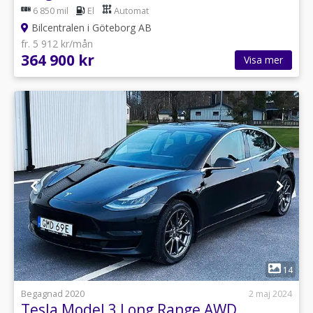
6 850 mil
El
Automat
Bilcentralen i Göteborg AB
fr. 5 912 kr/mån
364 900 kr
Visa mer
1
14
Begagnad 2020
2 maj 2024
Tesla Model 3 Long Range AWD