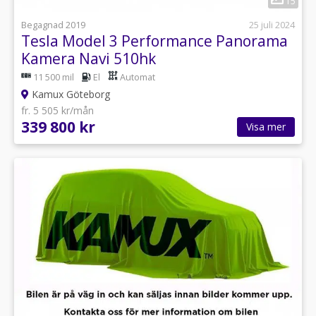
15
Begagnad 2019
25 juli 2024
Tesla Model 3 Performance Panorama
Kamera Navi 510hk
11 500 mil
El
Automat
Kamux Göteborg
fr. 5 505 kr/mån
339 800 kr
Visa mer