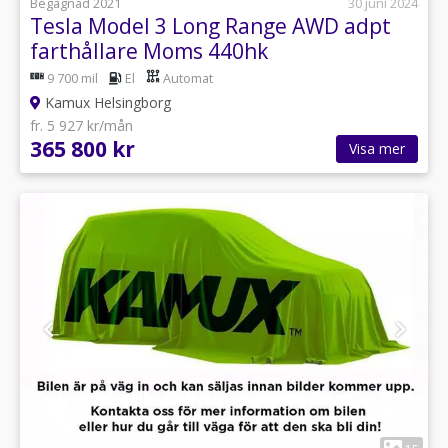
Begagnad 2021
30 juni 2024
Tesla Model 3 Long Range AWD adpt
farthållare Moms 440hk
9 700 mil
El
Automat
Kamux Helsingborg
fr. 5 927 kr/mån
365 800 kr
Visa mer
1