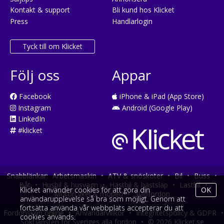
Kontakt & support
Bli kund hos Klicket
Press
Handlarlogin
Tyck till om Klicket
Följ oss
Appar
Facebook
iPhone & iPad (App Store)
Instagram
Android (Google Play)
LinkedIn
#klicket
Snabblänkar:
Arbetsmaskin
•
ATV & snöskoter
•
Bil
•
Buss
•
Båt
•
Husbil & husvagn
•
Hästbil & hästsläp
•
Lastbil
•
Klicket använder cookies för att göra din
OK
Motorcykel & moped
•
Släpfordon
användarupplevelse så bra som möjligt. Genom att
fortsätta använda vår webbplats accepterar du att
Fordonsköp online
•
Användarvillkor
•
Integritetspolicy & GDPR
•
cookies används.
Söktjänsten för Sveriges alla fordon
•
© 2026 Klicket.se