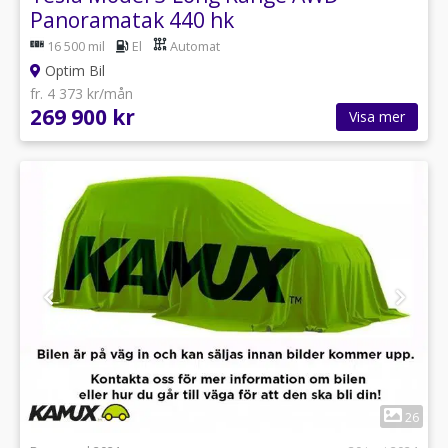
Panoramatak 440 hk
16 500 mil
El
Automat
Optim Bil
fr. 4 373 kr/mån
269 900 kr
Visa mer
1
26