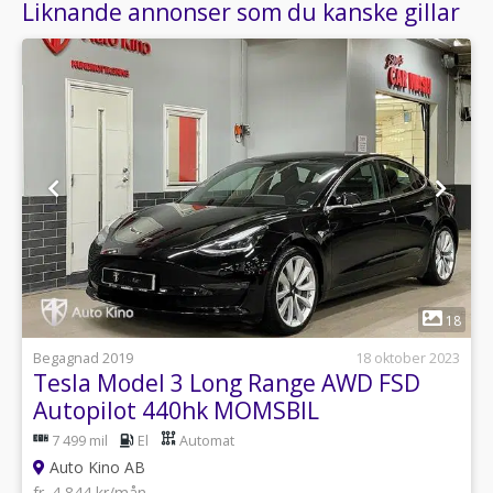
Liknande annonser som du kanske gillar
1
18
Begagnad 2019
18 oktober 2023
Tesla Model 3 Long Range AWD FSD
Autopilot 440hk MOMSBIL
7 499 mil
El
Automat
Auto Kino AB
fr. 4 844 kr/mån