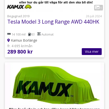
1
Begagnad 2019
26 juli 2024
Tesla Model 3 Long Range AWD 440HK
14 100 mil
El
Automat
Kamux Borlänge
fr. 4 695 kr/mån
289 800 kr
Visa mer