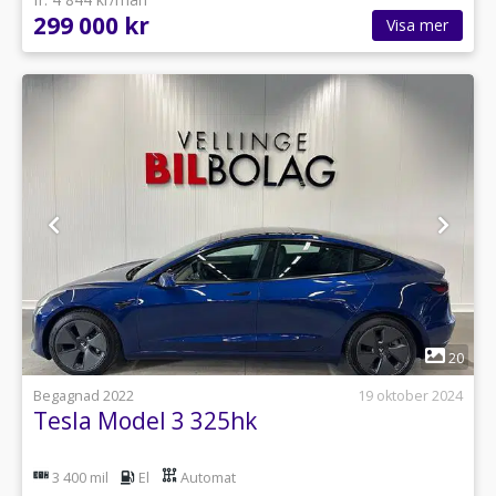
299 000 kr
Visa mer
1
20
Begagnad 2022
19 oktober 2024
Tesla Model 3 325hk
3 400 mil
El
Automat