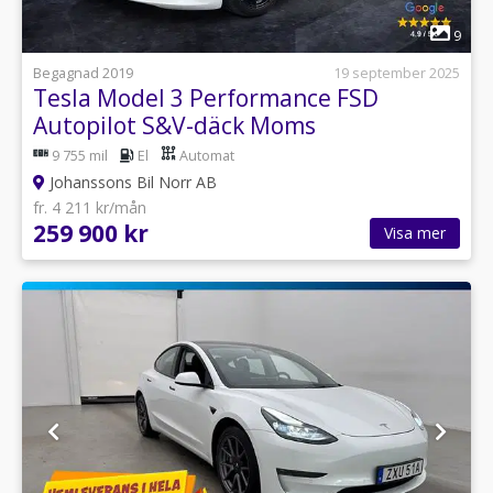
1
9
Begagnad 2019
19 september 2025
Tesla Model 3 Performance FSD
Autopilot S&V-däck Moms
9 755 mil
El
Automat
Johanssons Bil Norr AB
fr. 4 211 kr/mån
259 900 kr
Visa mer