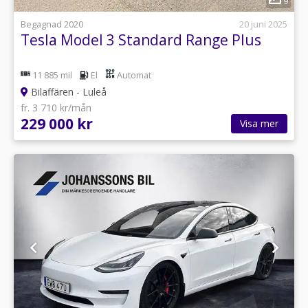
9
Begagnad 2020
20 juni 2025
Tesla Model 3 Standard Range Plus
11 885 mil
El
Automat
Bilaffären - Luleå
fr. 3 710 kr/mån
229 000 kr
Visa mer