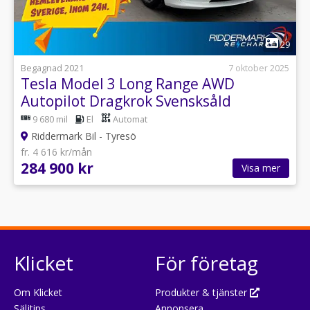
1
29
Begagnad 2021
7 oktober 2025
Tesla Model 3 Long Range AWD
Autopilot Dragkrok Svensksåld
9 680 mil
El
Automat
Riddermark Bil - Tyresö
fr. 4 616 kr/mån
284 900 kr
Visa mer
Klicket
För företag
Om Klicket
Produkter & tjänster
Säljtips
Annonsera