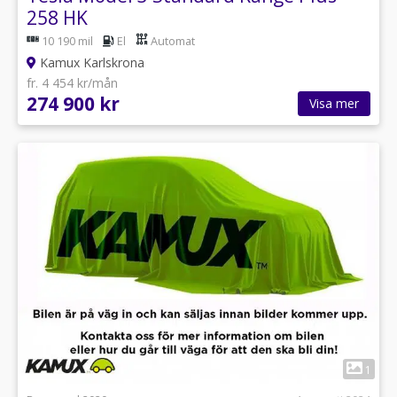
258 HK
10 190 mil
El
Automat
Kamux Karlskrona
fr. 4 454 kr/mån
274 900 kr
Visa mer
1