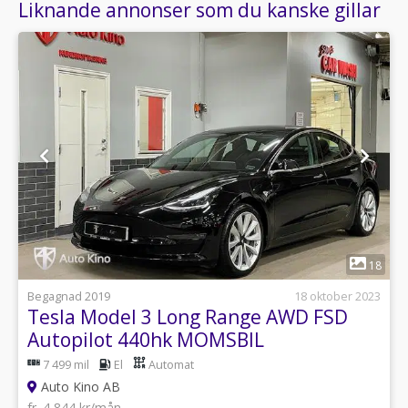
Liknande annonser som du kanske gillar
1
18
Begagnad 2019
18 oktober 2023
Tesla Model 3 Long Range AWD FSD
Autopilot 440hk MOMSBIL
7 499 mil
El
Automat
Auto Kino AB
fr. 4 844 kr/mån