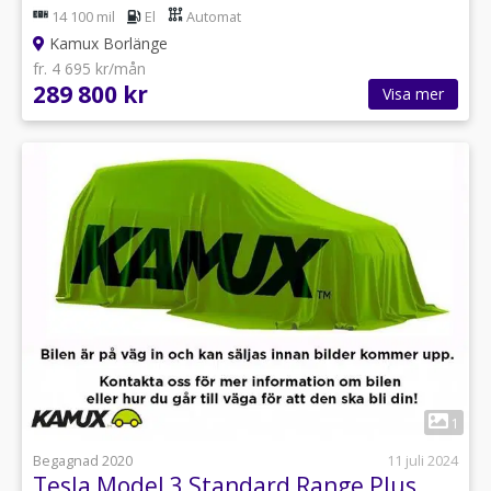
14 100 mil
El
Automat
Kamux Borlänge
fr. 4 695 kr/mån
289 800 kr
Visa mer
1
Begagnad 2020
11 juli 2024
Tesla Model 3 Standard Range Plus