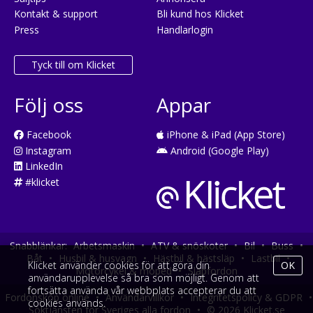
Kontakt & support
Bli kund hos Klicket
Press
Handlarlogin
Tyck till om Klicket
Följ oss
Appar
Facebook
iPhone & iPad (App Store)
Instagram
Android (Google Play)
LinkedIn
#klicket
Snabblänkar:
Arbetsmaskin
•
ATV & snöskoter
•
Bil
•
Buss
•
Båt
•
Husbil & husvagn
•
Hästbil & hästsläp
•
Lastbil
•
Klicket använder cookies för att göra din
OK
Motorcykel & moped
•
Släpfordon
användarupplevelse så bra som möjligt. Genom att
fortsätta använda vår webbplats accepterar du att
Fordonsköp online
•
Användarvillkor
•
Integritetspolicy & GDPR
•
cookies används.
Söktjänsten för Sveriges alla fordon
•
© 2026 Klicket.se