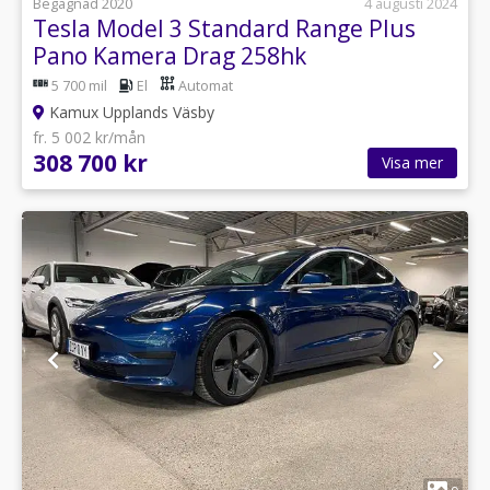
Begagnad 2020
4 augusti 2024
Tesla Model 3 Standard Range Plus
Pano Kamera Drag 258hk
5 700 mil
El
Automat
Kamux Upplands Väsby
fr. 5 002 kr/mån
308 700 kr
Visa mer
1