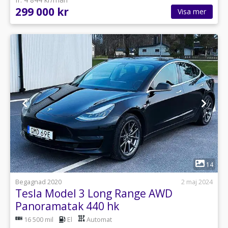
299 000 kr
Visa mer
1
14
Begagnad 2020
2 maj 2024
Tesla Model 3 Long Range AWD
Panoramatak 440 hk
16 500 mil
El
Automat