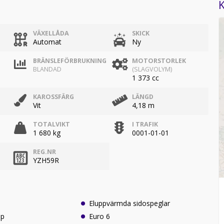
K
VÄXELLÅDA
SKICK
Automat
Ny
BRÄNSLEFÖRBRUKNING
MOTORSTORLEK
BLANDAD
(SLAGVOLYM)
1 373 cc
KAROSSFÄRG
LÄNGD
Vit
4,18 m
TOTALVIKT
I TRAFIK
1 680 kg
0001-01-01
REG.NR
YZH59R
Eluppvärmda sidospeglar
lp
Euro 6