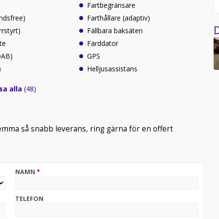
Fartbegränsare
ndsfree)
Farthållare (adaptiv)
D
rrstyrt)
Fällbara baksäten
te
Färddator
(DAB)
GPS
)
Helljusassistans
sa alla
(48)
hemma så snabb leverans, ring gärna för en offert
NAMN
*
TELEFON