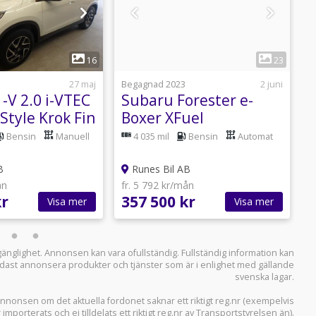
1
1
16
23
27 maj
Begagnad 2023
2 juni
B
-V 2.0 i-VTEC
Subaru Forester e-
H
Style Krok Fin
Boxer XFuel
4
Lineartronic Euro 6
Bensin
Manuell
4 035 mil
Bensin
Automat
Ridge
B
Runes Bil AB
ån
fr. 5 792 kr/mån
f
kr
357 500 kr
1
Visa mer
Visa mer
llgänglighet. Annonsen kan vara ofullständig. Fullständig information kan
 endast annonsera produkter och tjänster som är i enlighet med gällande
svenska lagar.
i annonsen om det aktuella fordonet saknar ett riktigt reg.nr (exempelvis
r importerats och ej tilldelats ett riktigt reg.nr av Transportstyrelsen än).