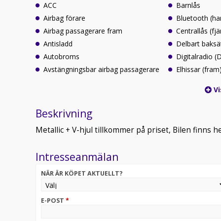
ACC
Barnlås
Airbag förare
Bluetooth (ha
Airbag passagerare fram
Centrallås (fjä
Antisladd
Delbart baksä
Autobroms
Digitalradio 
Avstängningsbar airbag passagerare
Elhissar (fram
Vi
Beskrivning
Metallic + V-hjul tillkommer på priset, Bilen finns 
Intresseanmälan
NÄR ÄR KÖPET AKTUELLT?
E-POST
*