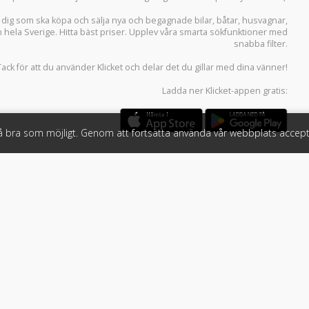
r dig som ska köpa och sälja
nya och begagnade bilar
,
båtar
,
husvagnar
,
n hela Sverige. Hitta bäst priser. Upplev våra smarta sökfunktioner med
snabba filter.
Tack för att du använder
Klicket
och delar det du gillar med dina vänner!
Ladda ner
Klicket-appen
gratis:
så bra som möjligt. Genom att fortsätta använda vår webbplats accept
öretag
Följ oss
 tjänster
Facebook
Instagram
 Klicket
LinkedIn
n
#klicket