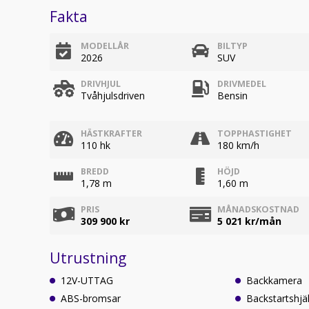
Fakta
MODELLÅR
BILTYP
2026
SUV
DRIVHJUL
DRIVMEDEL
Tvåhjulsdriven
Bensin
HÄSTKRAFTER
TOPPHASTIGHET
110 hk
180 km/h
BREDD
HÖJD
1,78 m
1,60 m
PRIS
MÅNADSKOSTNAD
309 900 kr
5 021
kr/mån
Utrustning
12V-UTTAG
Backkamera
ABS-bromsar
Backstartshjä