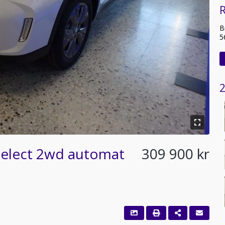
R
B
5
2
 Select 2wd automat
309 900 kr