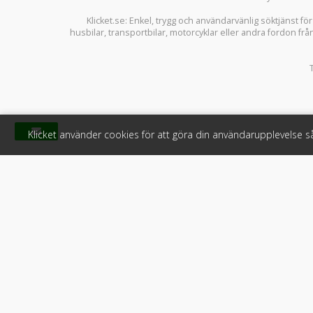
Klicket.se
: Enkel, trygg och användarvänlig söktjänst fö
husbilar
,
transportbilar
,
motorcyklar
eller andra fordon frå
Klicket använder cookies för att göra din användarupplevelse 
Klicket
För f
Om Klicket
Produkter &
Säljtips
Annonsera
Kontakt & support
Bli kund hos
Press
Handlarlogi