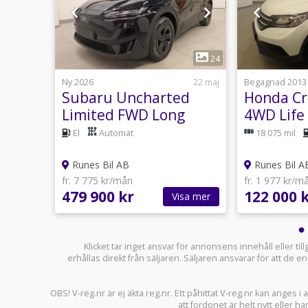
1
22
24
usti 17:27
Ny 2026
22 maj
Begagnad 2013
d E-
Subaru Uncharted
Honda Cr 
ck
Limited FWD Long
4WD Life 
Range 77 kWh
utomat
El
Automat
18 075 mil
Runes Bil AB
Runes Bil A
fr. 7 775 kr/mån
fr. 1 977 kr/m
479 900 kr
122 000 
sa mer
Visa mer
Klicket tar inget ansvar för annonsens innehåll eller ti
erhållas direkt från säljaren. Säljaren ansvarar för att de
OBS! V-reg.nr är ej äkta reg.nr. Ett påhittat V-reg.nr kan anges 
att fordonet är helt nytt eller ha