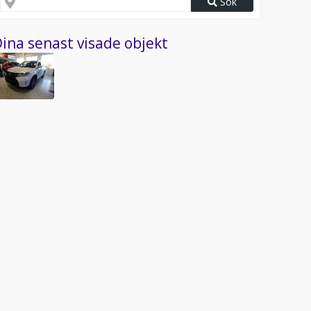
Sök
ina senast visade objekt