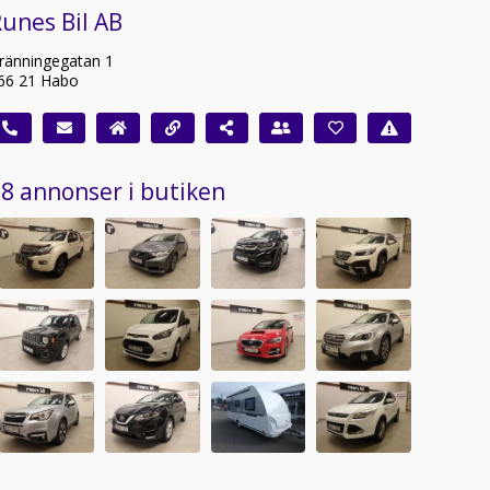
unes Bil AB
ränningegatan 1
66 21 Habo
8 annonser i butiken